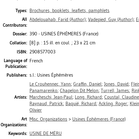
Brochures, booklets, leaflets, pamphlets
Types:
All
Abdelouahab, Farid
(Author)
;
Vadepied, Guy
(Author)
;
E
Contributors:
390 - USINES ÉPHÉMERES (France)
Dossier:
[8] p. : 15 ill. en coul. ; 23 x 21 cm
Collation:
2908577003
ISBN:
Language of
French
Publication:
s.l.: Usines Éphémères
Publishers:
Le Crouhennec, Yann
;
Graffin, Daniel
;
Jones, David
;
Flei
Panamarenko
;
Chapelon Dit Melon
;
Turrell, James
;
Rin
Marcheschi, Jean-Paul
;
Long, Richard
;
Coustal, Claudine
Artists:
Raynaud, Patrick
;
Baquié, Richard
;
Ackling, Roger
;
Klei
Olivier
Art
Misc. Organizations
>
Usines Éphémeres (France)
Organizations:
USINE DE MÉRU
Keywords: