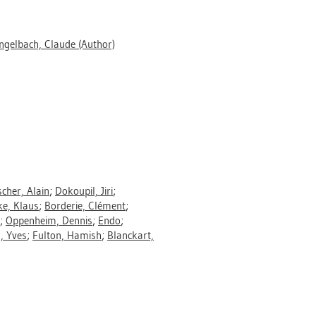
ngelbach, Claude
(Author)
scher, Alain
;
Dokoupil, Jiri
;
ke, Klaus
;
Borderie, Clément
;
;
Oppenheim, Dennis
;
Endo
;
n, Yves
;
Fulton, Hamish
;
Blanckart,