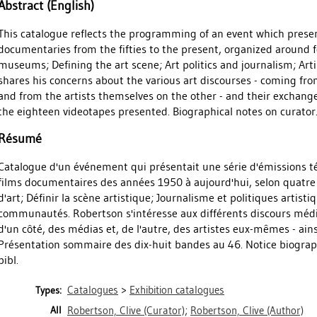
Abstract (English)
This catalogue reflects the programming of an event which present
documentaries from the fifties to the present, organized around f
museums; Defining the art scene; Art politics and journalism; Ar
shares his concerns about the various art discourses - coming fr
and from the artists themselves on the other - and their exchange 
the eighteen videotapes presented. Biographical notes on curator. 
Résumé
Catalogue d'un événement qui présentait une série d'émissions tél
films documentaires des années 1950 à aujourd'hui, selon quatre
d'art; Définir la scène artistique; Journalisme et politiques artistiq
communautés. Robertson s'intéresse aux différents discours médi
d'un côté, des médias et, de l'autre, des artistes eux-mêmes - ain
Présentation sommaire des dix-huit bandes au 46. Notice biograph
bibl.
Catalogues
>
Exhibition catalogues
Types:
All
Robertson, Clive
(Curator)
;
Robertson, Clive
(Author)