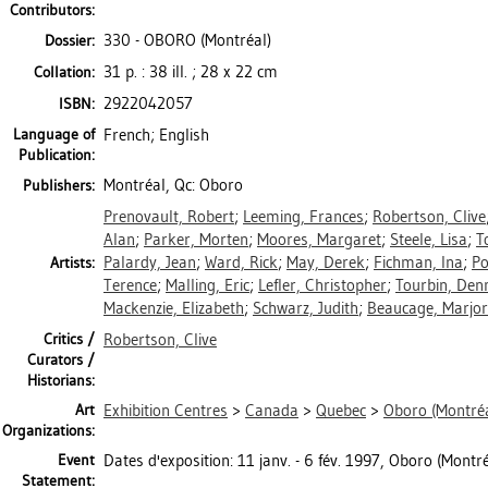
Contributors:
330 - OBORO (Montréal)
Dossier:
31 p. : 38 ill. ; 28 x 22 cm
Collation:
2922042057
ISBN:
Language of
French; English
Publication:
Montréal, Qc: Oboro
Publishers:
Prenovault, Robert
;
Leeming, Frances
;
Robertson, Clive
Alan
;
Parker, Morten
;
Moores, Margaret
;
Steele, Lisa
;
T
Palardy, Jean
;
Ward, Rick
;
May, Derek
;
Fichman, Ina
;
Po
Artists:
Terence
;
Malling, Eric
;
Lefler, Christopher
;
Tourbin, Den
Mackenzie, Elizabeth
;
Schwarz, Judith
;
Beaucage, Marjor
Critics /
Robertson, Clive
Curators /
Historians:
Art
Exhibition Centres
>
Canada
>
Quebec
>
Oboro (Montréa
Organizations:
Event
Dates d'exposition: 11 janv. - 6 fév. 1997, Oboro (Montré
Statement: