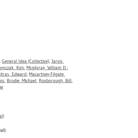
;
General Idea (Collective)
;
Jarvis,
omczak, Kim
;
Mcgilvray, William D.
;
itras, Edward
;
Macartney-Filgate,
nis
;
Brodie, Michael
;
Roxborough, Bill
;
ie
l)
al).