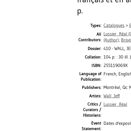
p.
Catalogues
>
Types:
Lussier, Réal
(
All
Contributors:
(Author)
;
Brise
410 - WALL, J
Dossier:
104 p. : 30 ill.
Collation:
255119069X
ISBN:
Language of
French; Englis
Publication:
Montréal, Qc: 
Publishers:
Wall, Jeff
Artists:
Critics /
Lussier, Réal
Curators /
Historians:
Event
Dates d'exposi
Statement: