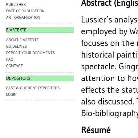
Abstract (Engli
PUBLISHER
DATE OF PUBLICATION
Lussier’s analys
ART ORGANIZATION
employed by Wa
E-ARTEXTE
ABOUT E-ARTEXTE
focuses on the 
GUIDELINES
historical pain
DEPOSIT YOUR DOCUMENTS
FAQ
spectacle. Ging
CONTACT
attention to h
DEPOSITORS
effects the sta
PAST & CURRENT DEPOSITORS
LOGIN
also discussed. 
Bio-bibliography
Résumé