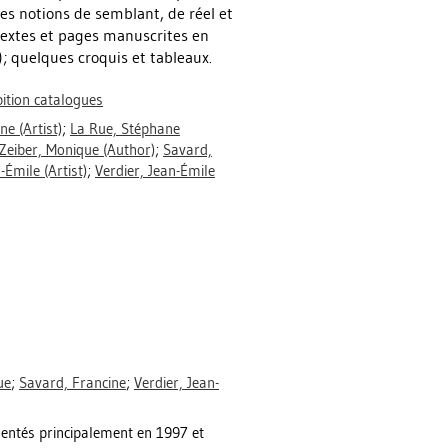
les notions de semblant, de réel et
textes et pages manuscrites en
); quelques croquis et tableaux.
bition catalogues
ane
(Artist)
;
La Rue, Stéphane
Zeiber, Monique
(Author)
;
Savard,
n-Émile
(Artist)
;
Verdier, Jean-Émile
ue
;
Savard, Francine
;
Verdier, Jean-
sentés principalement en 1997 et