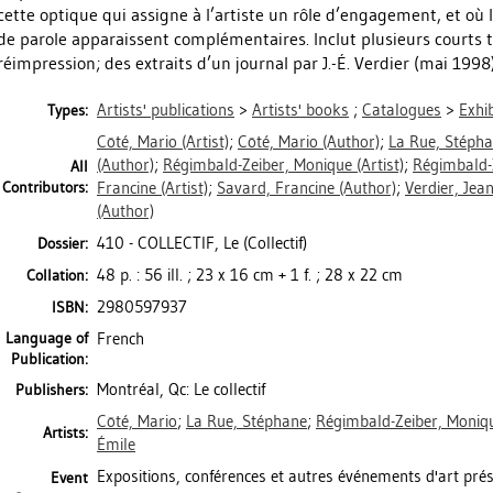
cette optique qui assigne à l’artiste un rôle d’engagement, et où 
de parole apparaissent complémentaires. Inclut plusieurs courts 
réimpression; des extraits d’un journal par J.-É. Verdier (mai 1998
Artists' publications
>
Artists' books
;
Catalogues
>
Exhi
Types:
Côté, Mario
(Artist)
;
Côté, Mario
(Author)
;
La Rue, Stéph
(Author)
;
Régimbald-Zeiber, Monique
(Artist)
;
Régimbald-
All
Contributors:
Francine
(Artist)
;
Savard, Francine
(Author)
;
Verdier, Jea
(Author)
410 - COLLECTIF, Le (Collectif)
Dossier:
48 p. : 56 ill. ; 23 x 16 cm + 1 f. ; 28 x 22 cm
Collation:
2980597937
ISBN:
Language of
French
Publication:
Montréal, Qc: Le collectif
Publishers:
Côté, Mario
;
La Rue, Stéphane
;
Régimbald-Zeiber, Moniq
Artists:
Émile
Expositions, conférences et autres événements d'art pré
Event