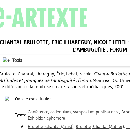
CHANTAL BRULOTTE, ÉRIC ILHAREGUY, NICOLE LEBEL :
L'AMBUGUÏTÉ : FORUM
Tools
Brulotte, Chantal
;
Ilhareguy, Éric
;
Lebel, Nicole
.
Chantal Brulotte, É
Attitudes et pratiques de l'ambuguïté : Forum.
Montréal, Qc: Univ
de diffusion de la maîtrise en arts visuels et médiatiques, 2001.
On-site consultation
Conference, colloquium, symposium publications
;
Broc
Types:
Exhibition ephemera
Brulotte, Chantal
(Artist)
;
Brulotte, Chantal
(Author)
;
Il
All