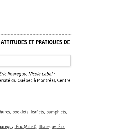
 ATTITUDES ET PRATIQUES DE
ric Ilhareguy, Nicole Lebel :
ersité du Québec à Montréal, Centre
hures, booklets, leaflets, pamphlets
;
hareguy, Éric
(Artist)
;
Ilhareguy, Éric