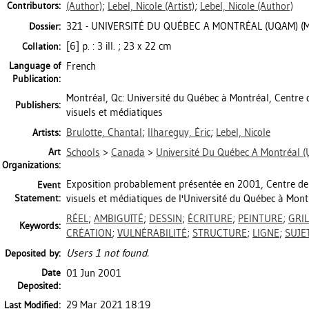
Contributors:
(Author)
;
Lebel, Nicole
(Artist)
;
Lebel, Nicole
(Author)
321 - UNIVERSITÉ DU QUÉBEC A MONTRÉAL (UQAM) (Mo
Dossier:
[6] p. : 3 ill. ; 23 x 22 cm
Collation:
Language of
French
Publication:
Montréal, Qc: Université du Québec à Montréal, Centre d
Publishers:
visuels et médiatiques
Brulotte, Chantal
;
Ilhareguy, Éric
;
Lebel, Nicole
Artists:
Art
Schools
>
Canada
>
Université Du Québec A Montréal (
Organizations:
Exposition probablement présentée en 2001, Centre de d
Event
Statement:
visuels et médiatiques de l'Université du Québec à Mont
RÉEL
;
AMBIGUÏTÉ
;
DESSIN
;
ÉCRITURE
;
PEINTURE
;
GRIL
Keywords:
CRÉATION
;
VULNÉRABILITÉ
;
STRUCTURE
;
LIGNE
;
SUJE
Users 1 not found.
Deposited by:
Date
01 Jun 2001
Deposited:
29 Mar 2021 18:19
Last Modified: