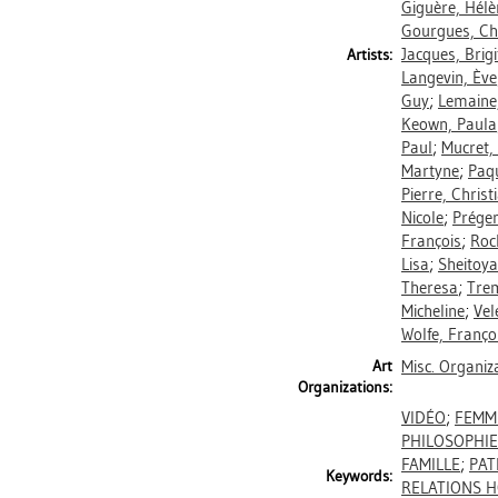
Giguère, Hélè
Gourgues, Chr
Jacques, Brigi
Artists:
Langevin, Ève
Guy
;
Lemaine,
Keown, Paula
Paul
;
Mucret,
Martyne
;
Paqu
Pierre, Christ
Nicole
;
Prégen
François
;
Roc
Lisa
;
Sheitoyan
Theresa
;
Trem
Micheline
;
Vel
Wolfe, Franço
Art
Misc. Organiz
Organizations:
VIDÉO
;
FEMM
PHILOSOPHIE
FAMILLE
;
PAT
Keywords:
RELATIONS 