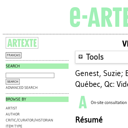
V
Tools
FRANÇAIS
SEARCH
Genest, Suzie
;
Québec, Qc: Vi
ADVANCED SEARCH
BROWSE BY
On-site consultation
ARTIST
AUTHOR
Résumé
CRITIC/CURATOR/HISTORIAN
ITEM TYPE