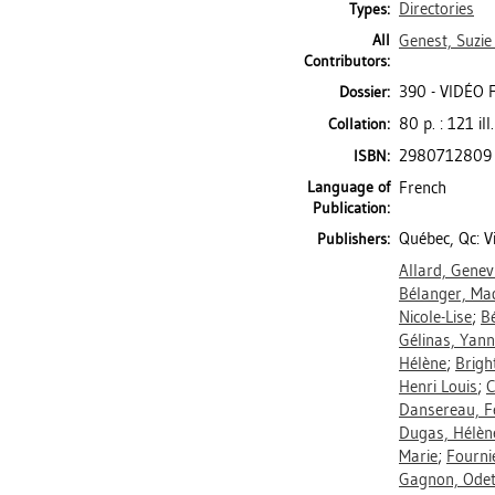
Directories
Types:
All
Genest, Suzie
Contributors:
390 - VIDÉO 
Dossier:
80 p. : 121 il
Collation:
2980712809
ISBN:
Language of
French
Publication:
Québec, Qc: 
Publishers:
Allard, Genev
Bélanger, Ma
Nicole-Lise
;
Bé
Gélinas, Yann
Hélène
;
Brigh
Henri Louis
;
C
Dansereau, F
Dugas, Hélèn
Marie
;
Fourni
Gagnon, Odet