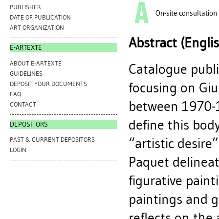
PUBLISHER
On-site consultation
DATE OF PUBLICATION
ART ORGANIZATION
Abstract (Engli
E-ARTEXTE
ABOUT E-ARTEXTE
Catalogue publi
GUIDELINES
focusing on Gi
DEPOSIT YOUR DOCUMENTS
FAQ
between 1970-19
CONTACT
define this bod
DEPOSITORS
“artistic desire
PAST & CURRENT DEPOSITORS
LOGIN
Paquet delineat
figurative paint
paintings and 
reflects on the a