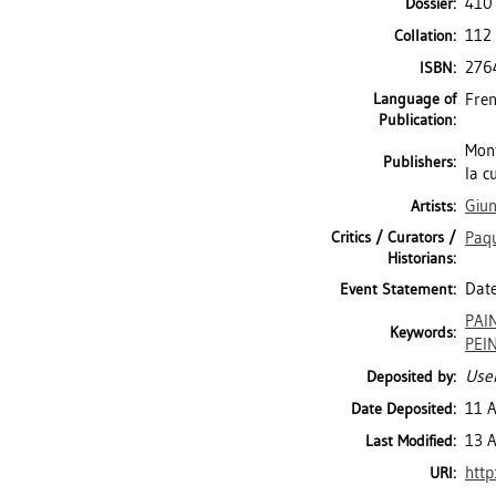
410
Dossier:
112 
Collation:
276
ISBN:
Language of
Fren
Publication:
Mont
Publishers:
la c
Giun
Artists:
Critics / Curators /
Paqu
Historians:
Date
Event Statement:
PAI
Keywords:
PEI
User
Deposited by:
11 
Date Deposited:
13 A
Last Modified:
http
URI: