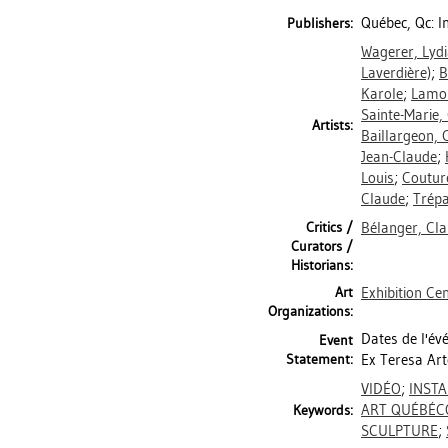
Québec, Qc: I
Publishers:
Wagerer, Lyd
Laverdière)
;
B
Karole
;
Lamon
Sainte-Marie,
Artists:
Baillargeon, 
Jean-Claude
;
Louis
;
Couture
Claude
;
Trépa
Critics /
Bélanger, Cl
Curators /
Historians:
Art
Exhibition Ce
Organizations:
Dates de l'év
Event
Statement:
Ex Teresa Art
VIDÉO
;
INSTA
ART QUÉBÉC
Keywords:
SCULPTURE
;