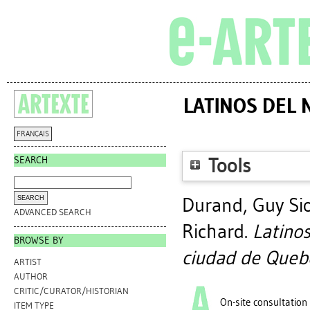
LATINOS DEL 
FRANÇAIS
SEARCH
Tools
Durand, Guy Si
ADVANCED SEARCH
Richard
.
Latinos
BROWSE BY
ciudad de Queb
ARTIST
AUTHOR
CRITIC/CURATOR/HISTORIAN
On-site consultation
ITEM TYPE