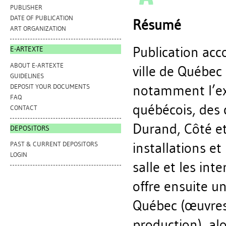
PUBLISHER
DATE OF PUBLICATION
Résumé
ART ORGANIZATION
Publication ac
E-ARTEXTE
ABOUT E-ARTEXTE
ville de Québec
GUIDELINES
notamment l’ex
DEPOSIT YOUR DOCUMENTS
FAQ
québécois, des 
CONTACT
Durand, Côté e
DEPOSITORS
installations e
PAST & CURRENT DEPOSITORS
LOGIN
salle et les int
offre ensuite un
Québec (œuvres 
production), al