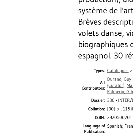
système de l'art
Brèves descript
volets danse, v
biographiques d
espagnol. 30 réf.
Catalogues
Types:
Durand, Guy 
All
(Curator)
;
Mar
Contributors:
Palmerin, Glb
330 - INTER/
Dossier:
[90] p. : 115 i
Collation:
2920500201
ISBN:
Language of
Spanish; Fre
Publication: