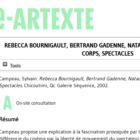
REBECCA BOURNIGAULT, BERTRAND GADENNE, NATAC
CORPS, SPECTACLES
Tools
Campeau, Sylvain
.
Rebecca Bournigault, Bertrand Gadenne, Natach
Spectacles.
Chicoutimi, Qc: Galerie Séquence, 2002.
On-site consultation
Résumé
Campeau propose une explication à la fascination provoquée par les 
différencie du cinéma par la liberté de mouvement du spectateur e