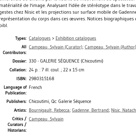
matérialité de l'image. Analysant l'idée de stéréotype dans le trava
gestes chez Nisic et les projections sur surface mobile de Gadenne
représentation du corps dans ces œuvres. Notices biographiques des
bibl.
Catalogues
>
Exhibition catalogues
Types:
All
Campeau, Sylvain
(Curator)
;
Campeau, Sylvain
(Author
Contributors:
330 - GALERIE SÉQUENCE (Chicoutimi)
Dossier:
24 p. : 7 ill. coul. ; 22 x 15 cm
Collation:
2980315168
ISBN:
Language of
French
Publication:
Chicoutimi, Qc: Galerie Séquence
Publishers:
Bournigault, Rebecca
;
Gadenne, Bertrand
;
Nisic, Natac
Artists:
Critics /
Campeau, Sylvain
Curators /
Historians: