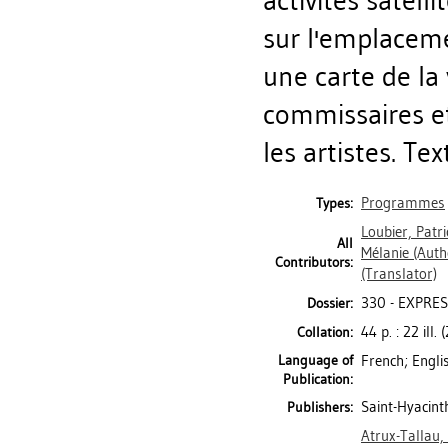
activités satell
sur l'emplaceme
une carte de la 
commissaires et
les artistes. Te
Programmes
Types:
Loubier, Patri
All
Mélanie
(Auth
Contributors:
(Translator)
330 - EXPRES
Dossier:
44 p. : 22 ill.
Collation:
Language of
French; Engli
Publication:
Saint-Hyacint
Publishers:
Atrux-Tallau,