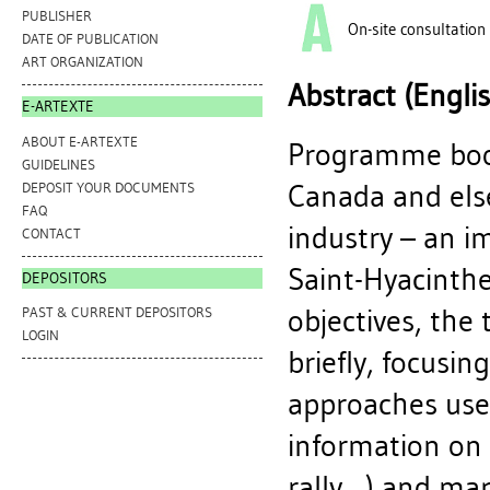
PUBLISHER
On-site consultation
DATE OF PUBLICATION
ART ORGANIZATION
Abstract (Engli
E-ARTEXTE
ABOUT E-ARTEXTE
Programme bookl
GUIDELINES
Canada and els
DEPOSIT YOUR DOCUMENTS
FAQ
industry – an i
CONTACT
Saint-Hyacinthe
DEPOSITORS
objectives, the
PAST & CURRENT DEPOSITORS
LOGIN
briefly, focusin
approaches use
information on s
rally…) and maps