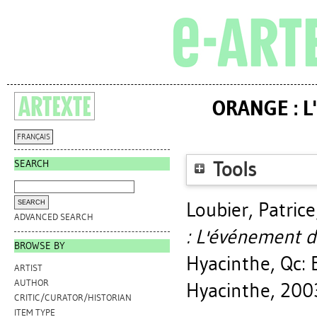
ORANGE : L
FRANÇAIS
SEARCH
Tools
Loubier, Patrice
ADVANCED SEARCH
: L'événement d
BROWSE BY
Hyacinthe, Qc: 
ARTIST
AUTHOR
Hyacinthe, 200
CRITIC/CURATOR/HISTORIAN
ITEM TYPE