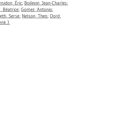
nsidon, Éric
;
Boilevin, Jean-Charles
;
 Béatrice
;
Gomez, Antonio
;
etti, Serse
;
Nelson, Theo
;
Oord,
nk J.