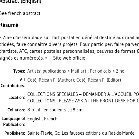
Abstract (English)
See french abstract.
Résumé
« Zine d'assemblage sur l'art postal en général destiné aux mail 
d'idées, faire connaître divers projets. Pour participer, faire parv
d'artiste, ATC, cartes postales personnalisées, oeuvres de format
signés et numérotés. » -- Site web officiel.
Artists' publications
>
Mail art
;
Periodicals
>
Zine
Types:
All
Côté, Réjean-F.
(Author)
;
Côté, Réjean-F.
(Editor)
Contributors:
COLLECTIONS SPÉCIALES – DEMANDER À L’ACCUEIL PO
Location:
COLLECTIONS - PLEASE ASK AT THE FRONT DESK FOR
8 p. : ill. en couleurs ; 28 cm
Collation:
Language of
English; French
Publication:
Sainte-Flavie, Qc: Les fausses-éditions du Rat-de-Marée
Publishers: