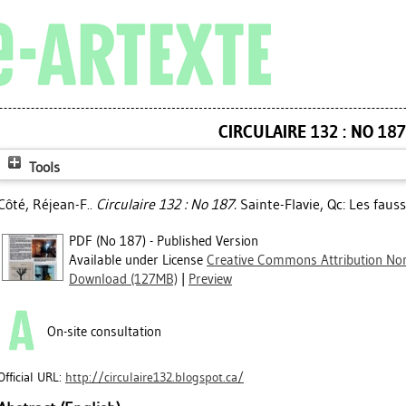
CIRCULAIRE 132 : NO 187
Tools
Côté, Réjean-F.
.
Circulaire 132 : No 187.
Sainte-Flavie, Qc: Les faus
PDF (No 187) - Published Version
Available under License
Creative Commons Attribution Non
Download (127MB)
|
Preview
On-site consultation
Official URL:
http://circulaire132.blogspot.ca/