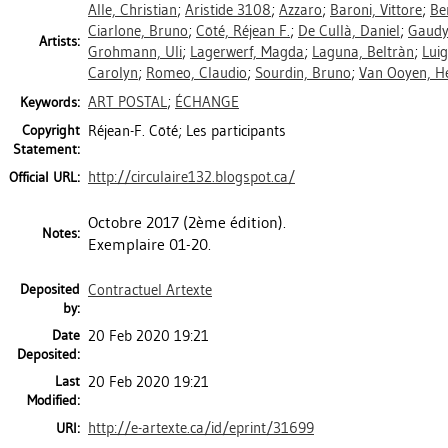
Alle, Christian
;
Aristide 3108
;
Azzaro
;
Baroni, Vittore
;
Be
Ciarlone, Bruno
;
Côté, Réjean F.
;
De Cullà, Daniel
;
Gaudy,
Artists:
Grohmann, Uli
;
Lagerwerf, Magda
;
Laguna, Beltràn
;
Luig
Carolyn
;
Romeo, Claudio
;
Sourdin, Bruno
;
Van Ooyen, He
ART POSTAL
;
ÉCHANGE
Keywords:
Copyright
Réjean-F. Côté; Les participants
Statement:
http://circulaire132.blogspot.ca/
Official URL:
Octobre 2017 (2ème édition).
Notes:
Exemplaire 01-20.
Deposited
Contractuel Artexte
by:
Date
20 Feb 2020 19:21
Deposited:
Last
20 Feb 2020 19:21
Modified:
http://e-artexte.ca/id/eprint/31699
URI: