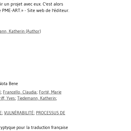
 un projet avec eux. C'est alors
 PME-ART.» - Site web de l'éditeur.
ann, Katherin
(Author)
 Nota Bene
d
;
Francello, Claudia
;
Forté, Marie
iff, Yves
;
Tiedemann, Katherin
;
E
;
VULNÉRABILITÉ
;
PROCESSUS DE
ryptyque pour la traduction française