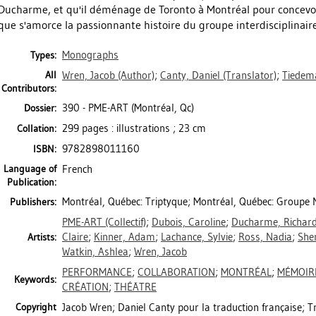
Ducharme, et qu'il déménage de Toronto à Montréal pour concevoir
que s'amorce la passionnante histoire du groupe interdisciplinaire
Monographs
Types:
All
Wren, Jacob
(Author)
;
Canty, Daniel
(Translator)
;
Tiedem
Contributors:
390 - PME-ART (Montréal, Qc)
Dossier:
299 pages : illustrations ; 23 cm
Collation:
9782898011160
ISBN:
Language of
French
Publication:
Montréal, Québec: Triptyque; Montréal, Québec: Groupe
Publishers:
PME-ART (Collectif)
;
Dubois, Caroline
;
Ducharme, Richar
Claire
;
Kinner, Adam
;
Lachance, Sylvie
;
Ross, Nadia
;
Sher
Artists:
Watkin, Ashlea
;
Wren, Jacob
PERFORMANCE
;
COLLABORATION
;
MONTRÉAL
;
MÉMOIR
Keywords:
CRÉATION
;
THÉÂTRE
Copyright
Jacob Wren; Daniel Canty pour la traduction française; T