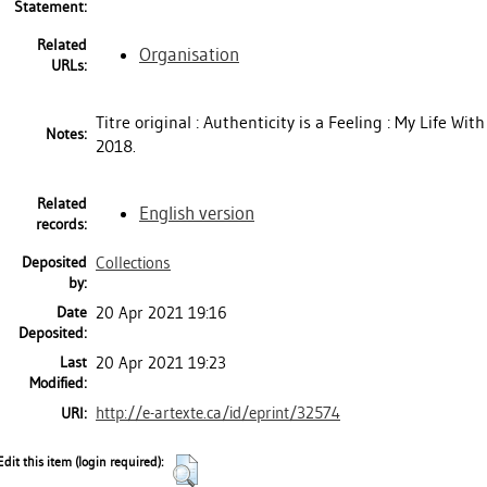
Statement:
Related
Organisation
URLs:
Titre original : Authenticity is a Feeling : My Life 
Notes:
2018.
Related
English version
records:
Deposited
Collections
by:
Date
20 Apr 2021 19:16
Deposited:
Last
20 Apr 2021 19:23
Modified:
http://e-artexte.ca/id/eprint/32574
URI:
Edit this item (login required):