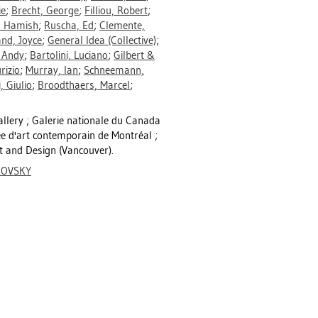
ie
;
Brecht, George
;
Filliou, Robert
;
, Hamish
;
Ruscha, Ed
;
Clemente,
and, Joyce
;
General Idea (Collective)
;
 Andy
;
Bartolini, Luciano
;
Gilbert &
rizio
;
Murray, Ian
;
Schneemann,
, Giulio
;
Broodthaers, Marcel
;
allery ; Galerie nationale du Canada
e d'art contemporain de Montréal ;
rt and Design (Vancouver).
KOVSKY