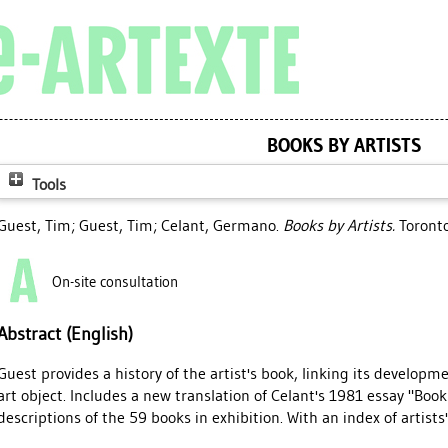
BOOKS BY ARTISTS
Tools
Guest, Tim
;
Guest, Tim
;
Celant, Germano
.
Books by Artists.
Toronto
On-site consultation
Abstract (English)
Guest provides a history of the artist's book, linking its developm
art object. Includes a new translation of Celant's 1981 essay "Boo
descriptions of the 59 books in exhibition. With an index of artists