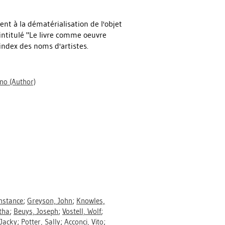
ent à la dématérialisation de l'objet
 intitulé "Le livre comme oeuvre
 index des noms d'artistes.
ano
(Author)
nstance
;
Greyson, John
;
Knowles,
tha
;
Beuys, Joseph
;
Vostell, Wolf
;
 Jacky
;
Potter, Sally
;
Acconci, Vito
;