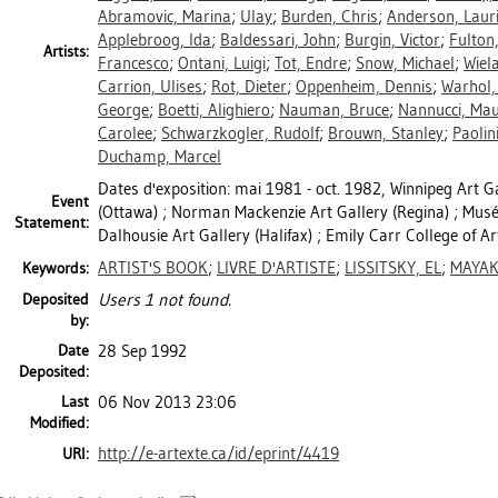
Abramovic, Marina
;
Ulay
;
Burden, Chris
;
Anderson, Laur
Applebroog, Ida
;
Baldessari, John
;
Burgin, Victor
;
Fulton
Artists:
Francesco
;
Ontani, Luigi
;
Tot, Endre
;
Snow, Michael
;
Wiel
Carrion, Ulises
;
Rot, Dieter
;
Oppenheim, Dennis
;
Warhol,
George
;
Boetti, Alighiero
;
Nauman, Bruce
;
Nannucci, Mau
Carolee
;
Schwarzkogler, Rudolf
;
Brouwn, Stanley
;
Paolini
Duchamp, Marcel
Dates d'exposition: mai 1981 - oct. 1982, Winnipeg Art G
Event
(Ottawa) ; Norman Mackenzie Art Gallery (Regina) ; Musé
Statement:
Dalhousie Art Gallery (Halifax) ; Emily Carr College of A
ARTIST'S BOOK
;
LIVRE D'ARTISTE
;
LISSITSKY, EL
;
MAYA
Keywords:
Deposited
Users 1 not found.
by:
Date
28 Sep 1992
Deposited:
Last
06 Nov 2013 23:06
Modified:
http://e-artexte.ca/id/eprint/4419
URI: