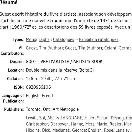
Résumé
Guest décrit l'histoire du livre d'artiste, associant son développem
d'art. Inclut une nouvelle traduction d'un texte de 1971 de Celant
d'art : 1960/72" et les descriptions des 59 livres exposés. Avec un
Monographs
;
Catalogues
>
Exhibition catalogues
Types:
All
Guest, Tim
(Author)
;
Guest, Tim
(Author)
;
Celant, Germ
Contributors:
800 - LIVRE D'ARTISTE / ARTIST'S BOOK
Dossier:
Double mis dans la réserve (Boîte 3)
Location:
126 p. : 59 ill. ; 27 x 21 cm
Collation:
0920956106
ISBN:
Language of
English; French
Publication:
Toronto, Ont.: Art Metropole
Publishers:
Lewitt, Sol
;
ART & LANGUAGE
;
Hiller, Susan
;
Dejong, Co
Christopher
;
Darboven, Hanne
;
Merz, Mario
;
Rosler, Mar
Higgins, Dick
;
Maciunas, George
;
English, Rose
;
Lansley,