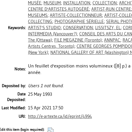
MUSÉE
;
MUSEUM
;
INSTALLATION
;
COLLECTION
;
ARCHI
CENTRE D'ARTISTES AUTOGÉRÉ
;
ARTIST-RUN CENTRE
MUSEUMS
;
ARTISTE-COLLECTIONNEUR
;
ARTIST-COLL
COLLECTING
;
PHOTOGRAPHIE SÉRIELLE
;
SERIAL PHO
ARTIST'S STUDIO
;
CONSERVATION
;
LISSITSZY, EL
;
CORN
Keywords:
INTERMEDIA (Vancouver?)
;
CONSEIL DES ARTS DU CAN
The (Ottawa)
;
FILE MEGAZINE (Toronto)
;
ANNPAC
;
RACA
Artists Centres, Toronto)
;
CENTRE GEORGES POMPIDOU 
(New York)
;
NATIONAL GALLERY OF ART (Washington)
Un feuillet d'exposition moins volumineux ([8] p.)
Notes:
année.
Users 1 not found.
Deposited by:
Date
25 May 1993
Deposited:
15 Apr 2021 17:50
Last Modified:
http://e-artexte.ca/id/eprint/4994
URI:
Edit this item (login required):