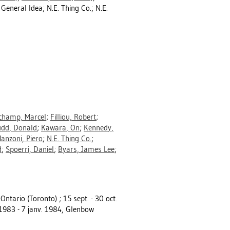
 General Idea; N.E. Thing Co.; N.E.
champ, Marcel
;
Filliou, Robert
;
udd, Donald
;
Kawara, On
;
Kennedy,
anzoni, Piero
;
N.E. Thing Co.
;
d
;
Spoerri, Daniel
;
Byars, James Lee
;
Ontario (Toronto) ; 15 sept. - 30 oct.
1983 - 7 janv. 1984, Glenbow