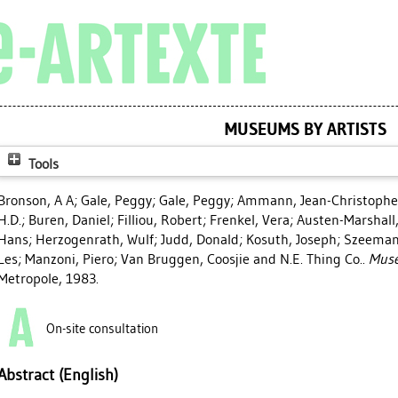
MUSEUMS BY ARTISTS
Tools
Bronson, A A
;
Gale, Peggy
;
Gale, Peggy
;
Ammann, Jean-Christophe
H.D.
;
Buren, Daniel
;
Filliou, Robert
;
Frenkel, Vera
;
Austen-Marshall,
Hans
;
Herzogenrath, Wulf
;
Judd, Donald
;
Kosuth, Joseph
;
Szeeman
Les
;
Manzoni, Piero
;
Van Bruggen, Coosjie
and N.E. Thing Co..
Muse
Metropole, 1983.
On-site consultation
Abstract (English)