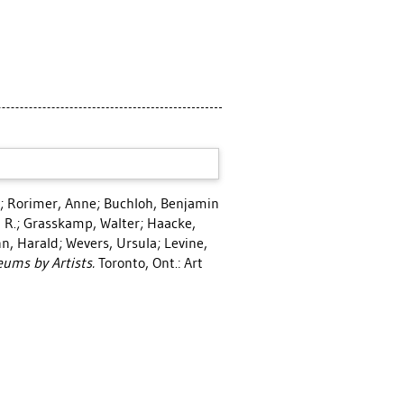
;
Rorimer, Anne
;
Buchloh, Benjamin
 R.
;
Grasskamp, Walter
;
Haacke,
n, Harald
;
Wevers, Ursula
;
Levine,
ums by Artists.
Toronto, Ont.: Art