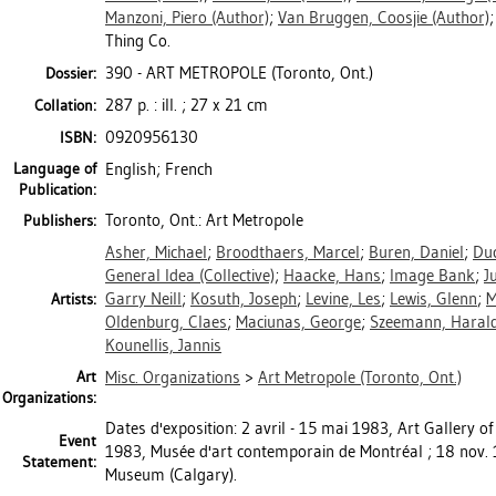
Manzoni, Piero
(Author)
;
Van Bruggen, Coosjie
(Author)
;
Thing Co.
390 - ART METROPOLE (Toronto, Ont.)
Dossier:
287 p. : ill. ; 27 x 21 cm
Collation:
0920956130
ISBN:
Language of
English; French
Publication:
Toronto, Ont.: Art Metropole
Publishers:
Asher, Michael
;
Broodthaers, Marcel
;
Buren, Daniel
;
Du
General Idea (Collective)
;
Haacke, Hans
;
Image Bank
;
J
Garry Neill
;
Kosuth, Joseph
;
Levine, Les
;
Lewis, Glenn
;
M
Artists:
Oldenburg, Claes
;
Maciunas, George
;
Szeemann, Haral
Kounellis, Jannis
Art
Misc. Organizations
>
Art Metropole (Toronto, Ont.)
Organizations:
Dates d'exposition: 2 avril - 15 mai 1983, Art Gallery of 
Event
1983, Musée d'art contemporain de Montréal ; 18 nov. 
Statement:
Museum (Calgary).