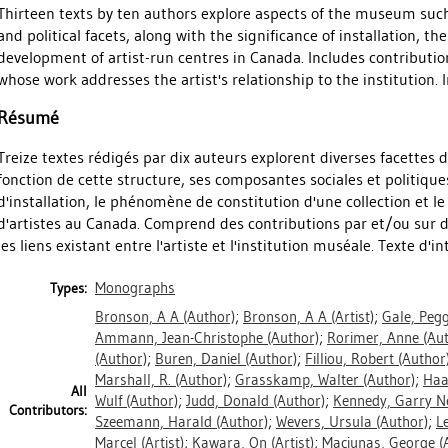
Thirteen texts by ten authors explore aspects of the museum such 
and political facets, along with the significance of installation, 
development of artist-run centres in Canada. Includes contributio
whose work addresses the artist's relationship to the institution. 
Résumé
Treize textes rédigés par dix auteurs explorent diverses facettes
fonction de cette structure, ses composantes sociales et politiques,
d'installation, le phénomène de constitution d'une collection et 
d'artistes au Canada. Comprend des contributions par et/ou sur des
les liens existant entre l'artiste et l'institution muséale. Texte d'i
Monographs
Types:
Bronson, A A
(Author)
;
Bronson, A A
(Artist)
;
Gale, Peg
Ammann, Jean-Christophe
(Author)
;
Rorimer, Anne
(Aut
(Author)
;
Buren, Daniel
(Author)
;
Filliou, Robert
(Author
Marshall, R.
(Author)
;
Grasskamp, Walter
(Author)
;
Haa
All
Wulf
(Author)
;
Judd, Donald
(Author)
;
Kennedy, Garry Ne
Contributors:
Szeemann, Harald
(Author)
;
Wevers, Ursula
(Author)
;
L
Marcel
(Artist)
;
Kawara, On
(Artist)
;
Maciunas, George
(A