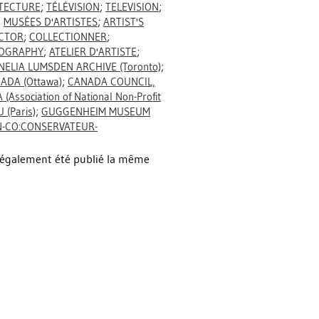
TECTURE
;
TÉLÉVISION
;
TELEVISION
;
;
MUSÉES D'ARTISTES
;
ARTIST'S
ECTOR
;
COLLECTIONNER
;
TOGRAPHY
;
ATELIER D'ARTISTE
;
ELIA LUMSDEN ARCHIVE (Toronto)
;
ADA (Ottawa)
;
CANADA COUNCIL,
 (Association of National Non-Profit
(Paris)
;
GUGGENHEIM MUSEUM
 N-CO:CONSERVATEUR-
 a également été publié la même