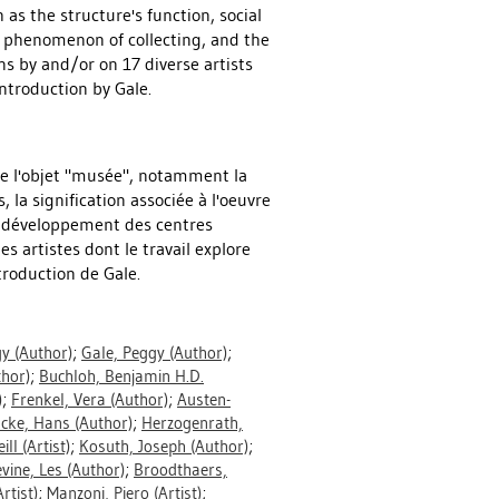
as the structure's function, social
the phenomenon of collecting, and the
ns by and/or on 17 diverse artists
Introduction by Gale.
 de l'objet "musée", notamment la
 la signification associée à l'oeuvre
le développement des centres
 artistes dont le travail explore
ntroduction de Gale.
gy
(Author)
;
Gale, Peggy
(Author)
;
hor)
;
Buchloh, Benjamin H.D.
)
;
Frenkel, Vera
(Author)
;
Austen-
cke, Hans
(Author)
;
Herzogenrath,
ill
(Artist)
;
Kosuth, Joseph
(Author)
;
evine, Les
(Author)
;
Broodthaers,
rtist)
;
Manzoni, Piero
(Artist)
;