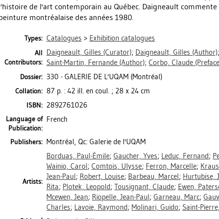
l'histoire de l'art contemporain au Québec. Daigneault commente 
peinture montréalaise des années 1980.
Catalogues
>
Exhibition catalogues
Types:
Daigneault, Gilles
(Curator)
;
Daigneault, Gilles
(Author)
All
Contributors:
Saint-Martin, Fernande
(Author)
;
Corbo, Claude
(Preface
330 - GALERIE DE L'UQAM (Montréal)
Dossier:
87 p. : 42 ill. en coul. ; 28 x 24 cm
Collation:
2892761026
ISBN:
Language of
French
Publication:
Montréal, Qc: Galerie de l'UQAM
Publishers:
Borduas, Paul-Émile
;
Gaucher, Yves
;
Leduc, Fernand
;
Pe
Wainio, Carol
;
Comtois, Ulysse
;
Ferron, Marcelle
;
Kraus
Jean-Paul
;
Robert, Louise
;
Barbeau, Marcel
;
Hurtubise, 
Artists:
Rita
;
Plotek, Leopold
;
Tousignant, Claude
;
Ewen, Paters
Mcewen, Jean
;
Riopelle, Jean-Paul
;
Garneau, Marc
;
Gauv
Charles
;
Lavoie, Raymond
;
Molinari, Guido
;
Saint-Pierre