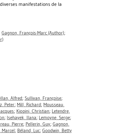
diverses manifestations de la
;
Gagnon, François-Marc
(Author)
;
r)
llan, Alfred
;
Sullivan, Françoise
;
z, Peter
;
Mill, Richard
;
Mousseau,
Jacques
;
Kiopini, Christian
;
Letendre,
on
;
Isehayek, Ilana
;
Lemoyne, Serge
;
reau, Pierre
;
Pellerin, Guy
;
Gagnon,
, Marcel
;
Béland, Luc
;
Goodwin, Betty