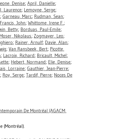
eone, Denise
;
April, Danielle
;
l, Laurence
;
Lemoyne, Serge
;
;
Garneau, Marc
;
Rudman, Sean
;
Francis, John
;
Whittome, Irene F.
;
in, Betty
;
Borduas, Paul-Emile
;
Moser, Nikolaus
;
Zogmayer, Leo
;
ighiero
;
Rainer, Arnulf
;
Davie, Alan
;
wig
;
Van Ransbeek, Bert
;
Picotte,
n
;
Lacroix, Richard
;
Bricault, Michel
;
sette
;
Hebert, Normand
;
Elie, Denise
;
is, Lorraine
;
Gauthier, Jean-Pierre
;
;
Roy, Serge
;
Tardif, Pierre
;
Noces De
Contemporain De Montréal (AGACM,
e (Montréal).