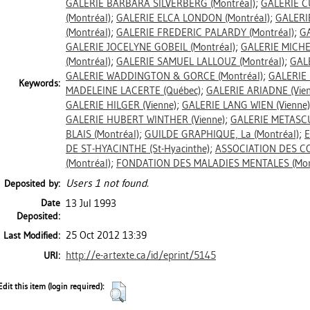
GALERIE BARBARA SILVERBERG (Montréal)
;
GALERIE C
(Montréal)
;
GALERIE ELCA LONDON (Montréal)
;
GALERI
(Montréal)
;
GALERIE FREDERIC PALARDY (Montréal)
;
GA
GALERIE JOCELYNE GOBEIL (Montréal)
;
GALERIE MICH
(Montréal)
;
GALERIE SAMUEL LALLOUZ (Montréal)
;
GALE
GALERIE WADDINGTON & GORCE (Montréal)
;
GALERIE 
Keywords:
MADELEINE LACERTE (Québec)
;
GALERIE ARIADNE (Vien
GALERIE HILGER (Vienne)
;
GALERIE LANG WIEN (Vienne)
GALERIE HUBERT WINTHER (Vienne)
;
GALERIE METASCU
BLAIS (Montréal)
;
GUILDE GRAPHIQUE, La (Montréal)
;
E
DE ST-HYACINTHE (St-Hyacinthe)
;
ASSOCIATION DES C
(Montréal)
;
FONDATION DES MALADIES MENTALES (Mon
Users 1 not found.
Deposited by:
Date
13 Jul 1993
Deposited:
25 Oct 2012 13:39
Last Modified:
http://e-artexte.ca/id/eprint/5145
URI:
Edit this item (login required):