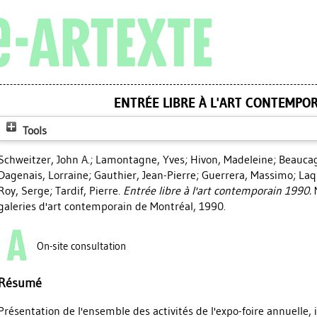
ENTRÉE LIBRE À L'ART CONTEMPO
Tools
Schweitzer, John A.
;
Lamontagne, Yves
;
Hivon, Madeleine
;
Beaucag
Dagenais, Lorraine
;
Gauthier, Jean-Pierre
;
Guerrera, Massimo
;
Laq
Roy, Serge
;
Tardif, Pierre
.
Entrée libre à l'art contemporain 1990.
M
galeries d'art contemporain de Montréal, 1990.
On-site consultation
Résumé
Présentation de l'ensemble des activités de l'expo-foire annuelle