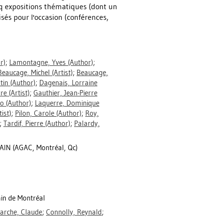
inq expositions thématiques (dont un
és pour l'occasion (conférences,
r)
;
Lamontagne, Yves
(Author)
;
Beaucage, Michel
(Artist)
;
Beaucage,
tin
(Author)
;
Dagenais, Lorraine
rre
(Artist)
;
Gauthier, Jean-Pierre
mo
(Author)
;
Laquerre, Dominique
ist)
;
Pilon, Carole
(Author)
;
Roy,
;
Tardif, Pierre
(Author)
;
Palardy,
N (AGAC, Montréal, Qc)
ain de Montréal
arche, Claude
;
Connolly, Reynald
;