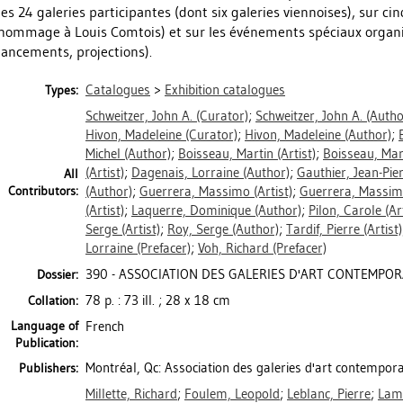
les 24 galeries participantes (dont six galeries viennoises), sur c
hommage à Louis Comtois) et sur les événements spéciaux organis
lancements, projections).
Catalogues
>
Exhibition catalogues
Types:
Schweitzer, John A.
(Curator)
;
Schweitzer, John A.
(Autho
Hivon, Madeleine
(Curator)
;
Hivon, Madeleine
(Author)
;
Michel
(Author)
;
Boisseau, Martin
(Artist)
;
Boisseau, Mar
(Artist)
;
Dagenais, Lorraine
(Author)
;
Gauthier, Jean-Pie
All
Contributors:
(Author)
;
Guerrera, Massimo
(Artist)
;
Guerrera, Massi
(Artist)
;
Laquerre, Dominique
(Author)
;
Pilon, Carole
(Art
Serge
(Artist)
;
Roy, Serge
(Author)
;
Tardif, Pierre
(Artist)
Lorraine
(Prefacer)
;
Voh, Richard
(Prefacer)
390 - ASSOCIATION DES GALERIES D'ART CONTEMPORAI
Dossier:
78 p. : 73 ill. ; 28 x 18 cm
Collation:
Language of
French
Publication:
Montréal, Qc: Association des galeries d'art contempor
Publishers:
Millette, Richard
;
Foulem, Leopold
;
Leblanc, Pierre
;
Lam