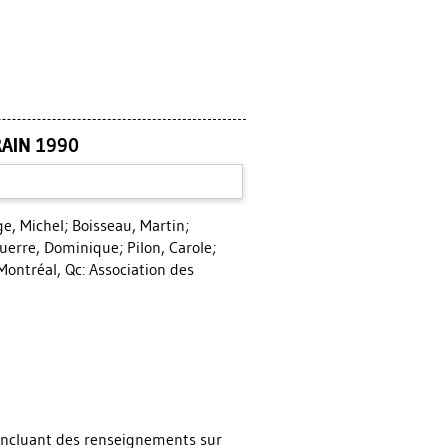
RAIN 1990
e, Michel
;
Boisseau, Martin
;
uerre, Dominique
;
Pilon, Carole
;
ontréal, Qc: Association des
, incluant des renseignements sur