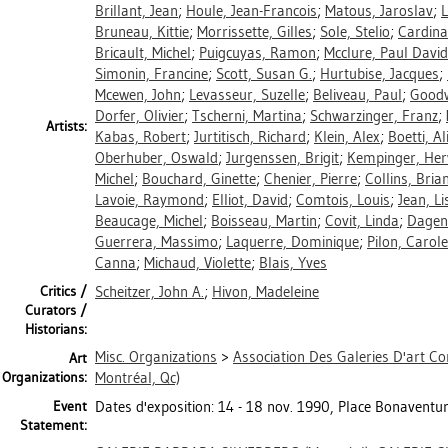
Brillant, Jean
;
Houle, Jean-Francois
;
Matous, Jaroslav
;
L
Bruneau, Kittie
;
Morrissette, Gilles
;
Sole, Stelio
;
Cardina
Bricault, Michel
;
Puigcuyas, Ramon
;
Mcclure, Paul David
Simonin, Francine
;
Scott, Susan G.
;
Hurtubise, Jacques
;
Mcewen, John
;
Levasseur, Suzelle
;
Beliveau, Paul
;
Goodw
Dorfer, Olivier
;
Tscherni, Martina
;
Schwarzinger, Franz
;
Artists:
Kabas, Robert
;
Jurtitisch, Richard
;
Klein, Alex
;
Boetti, Al
Oberhuber, Oswald
;
Jurgenssen, Brigit
;
Kempinger, Her
Michel
;
Bouchard, Ginette
;
Chenier, Pierre
;
Collins, Bria
Lavoie, Raymond
;
Elliot, David
;
Comtois, Louis
;
Jean, Li
Beaucage, Michel
;
Boisseau, Martin
;
Covit, Linda
;
Dagena
Guerrera, Massimo
;
Laquerre, Dominique
;
Pilon, Carole
Canna
;
Michaud, Violette
;
Blais, Yves
Critics /
Scheitzer, John A.
;
Hivon, Madeleine
Curators /
Historians:
Misc. Organizations
>
Association Des Galeries D'art 
Art
Organizations:
Montréal, Qc)
Event
Dates d'exposition: 14 - 18 nov. 1990, Place Bonaventur
Statement: