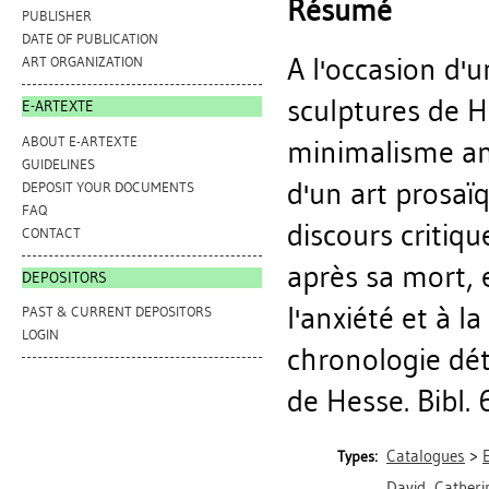
Résumé
PUBLISHER
DATE OF PUBLICATION
A l'occasion d'u
ART ORGANIZATION
sculptures de He
E-ARTEXTE
ABOUT E-ARTEXTE
minimalisme am
GUIDELINES
d'un art prosaï
DEPOSIT YOUR DOCUMENTS
FAQ
discours critiqu
CONTACT
après sa mort, 
DEPOSITORS
l'anxiété et à
PAST & CURRENT DEPOSITORS
LOGIN
chronologie déta
de Hesse. Bibl. 
Catalogues
>
Types:
David, Catheri