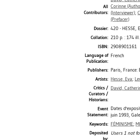
Corinne
(Autho
All
Contributors:
(Interviewer)
;
C
(Prefacer)
420 - HESSE, 
Dossier:
210 p. : 174 ill
Collation:
2908901161
ISBN:
Language of
French
Publication:
Paris, France:
Publishers:
Hesse, Eva
;
Le
Artists:
Critics /
David, Catheri
Curators /
Historians:
Dates d'exposit
Event
Statement:
juin 1993, Gale
FÉMINISME
;
M
Keywords:
Deposited
Users 1 not fo
by: