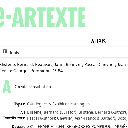
ALIBIS
Tools
Blistène, Bernard
;
Beauvais, Jann
;
Bonitzer, Pascal
;
Chevrier, Jean
Centre Georges Pompidou, 1984.
On-site consultation
Catalogues
>
Exhibition catalogues
Types:
Blistène, Bernard
(Curator)
;
Blistène, Bernard
(Author)
All
Contributors:
Pascal
(Author)
;
Chevrier, Jean-François
(Author)
;
Bozo,
381 - FRANCE - CENTRE GEORGES POMPIDOU : MUSÉE
Dossier: