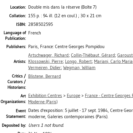
Double mis dans la réserve (Boîte 7)
Location:
155 p. : 94 ill. (12 en coul.) ; 30 x 21 cm
Collation:
2858502595
ISBN:
Language of
French
Publication:
Paris, France: Centre Georges Pompidou
Publishers:
Artschwager, Richard
;
Collin-Thiébaut, Gérard
;
Garoust
Klossowski, Pierre
;
Longo, Robert
;
Mariani, Carlo Maria
Artists:
Vermeiren, Didier
;
Wegman, William
Critics /
Blistene, Bernard
Curators /
Historians:
Exhibition Centres
>
Europe
>
France - Centre Georges 
Art
Organizations:
Moderne (Paris)
Dates d'exposition: 5 juillet - 17 sept. 1984, Centre G
Event
Statement:
moderne, Galeries contemporaines (Paris).
Users 1 not found.
Deposited by: