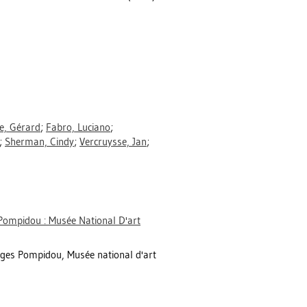
e, Gérard
;
Fabro, Luciano
;
;
Sherman, Cindy
;
Vercruysse, Jan
;
Pompidou : Musée National D'art
eorges Pompidou, Musée national d'art