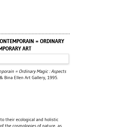
 CONTEMPORAIN = ORDINARY
EMPORARY ART
mporain = Ordinary Magic : Aspects
& Bina Ellen Art Gallery, 1995.
o their ecological and holistic
 of the cosmologies of nature, as