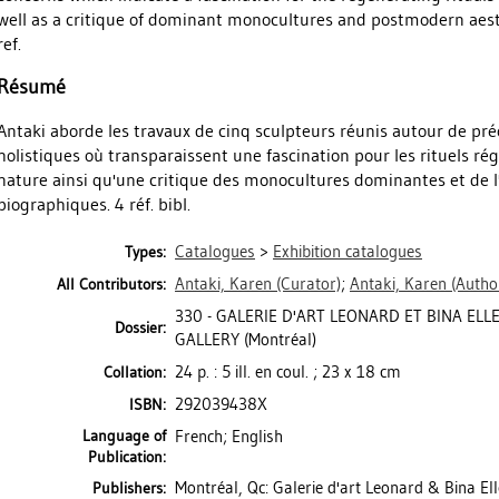
well as a critique of dominant monocultures and postmodern aesthe
ref.
Résumé
Antaki aborde les travaux de cinq sculpteurs réunis autour de pr
holistiques où transparaissent une fascination pour les rituels r
nature ainsi qu'une critique des monocultures dominantes et de 
biographiques. 4 réf. bibl.
Catalogues
>
Exhibition catalogues
Types:
Antaki, Karen
(Curator)
;
Antaki, Karen
(Autho
All Contributors:
330 - GALERIE D'ART LEONARD ET BINA ELL
Dossier:
GALLERY (Montréal)
24 p. : 5 ill. en coul. ; 23 x 18 cm
Collation:
292039438X
ISBN:
Language of
French; English
Publication:
Montréal, Qc: Galerie d'art Leonard & Bina Ell
Publishers: