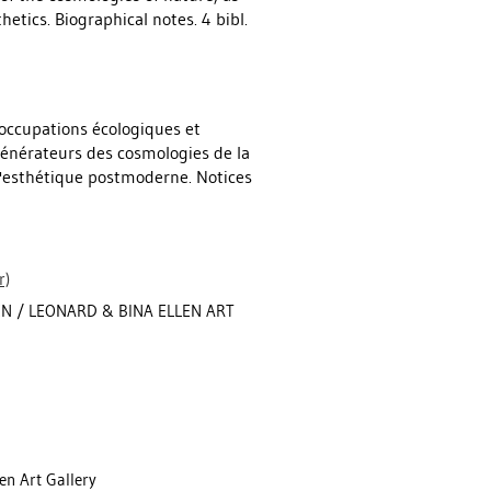
tics. Biographical notes. 4 bibl.
éoccupations écologiques et
égénérateurs des cosmologies de la
l'esthétique postmoderne. Notices
r)
EN / LEONARD & BINA ELLEN ART
en Art Gallery