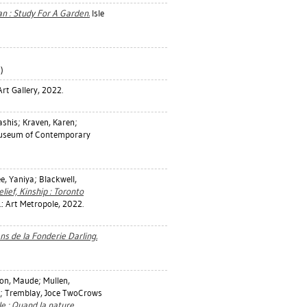
n : Study For A Garden.
Isle
)
t Gallery, 2022.
ashis
;
Kraven, Karen
;
Museum of Contemporary
ee, Yaniya
;
Blackwell,
lief, Kinship : Toronto
.: Art Metropole, 2022.
ns de la Fonderie Darling.
on, Maude
;
Mullen,
;
Tremblay, Joce TwoCrows
 : Quand la nature