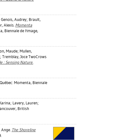
;
Genois, Audrey
;
Brault,
r, Alexis
.
Momenta
, Biennale de l'image,
on, Maude
;
Mullen,
;
Tremblay, Joce TwoCrows
 : Sensing Nature.
 Québec: Momenta, Biennale
Karina
;
Lavery, Lauren
;
ancouver, British
, Ange
.
The Shoreline
.