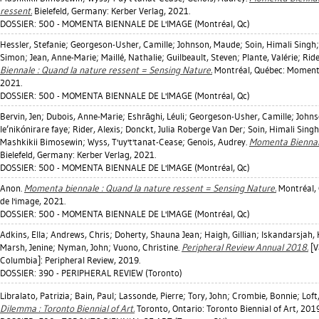
ressent.
Bielefeld, Germany: Kerber Verlag, 2021.
DOSSIER: 500 - MOMENTA BIENNALE DE L'IMAGE (Montréal, Qc)
Hessler, Stefanie
;
Georgeson-Usher, Camille
;
Johnson, Maude
;
Soin, Himali Singh
Simon
;
Jean, Anne-Marie
;
Maillé, Nathalie
;
Guilbeault, Steven
;
Plante, Valérie
;
Ride
Biennale : Quand la nature ressent = Sensing Nature.
Montréal, Québec: Momenta
2021.
DOSSIER: 500 - MOMENTA BIENNALE DE L'IMAGE (Montréal, Qc)
Bervin, Jen
;
Dubois, Anne-Marie
;
Eshrāghi, Léuli
;
Georgeson-Usher, Camille
;
Johns
le’nikónirare faye
;
Rider, Alexis
;
Donckt, Julia Roberge Van Der
;
Soin, Himali Singh
Mashkikii Bimosewin
;
Wyss, T'uy't'tanat-Cease
;
Genois, Audrey
.
Momenta Biennale
Bielefeld, Germany: Kerber Verlag, 2021.
DOSSIER: 500 - MOMENTA BIENNALE DE L'IMAGE (Montréal, Qc)
Anon.
Momenta biennale : Quand la nature ressent = Sensing Nature.
Montréal,
de l'image, 2021.
DOSSIER: 500 - MOMENTA BIENNALE DE L'IMAGE (Montréal, Qc)
Adkins, Ella
;
Andrews, Chris
;
Doherty, Shauna Jean
;
Haigh, Gillian
;
Iskandarsjah, 
Marsh, Jenine
;
Nyman, John
;
Vuono, Christine
.
Peripheral Review Annual 2018.
[V
Columbia]: Peripheral Review, 2019.
DOSSIER: 390 - PERIPHERAL REVIEW (Toronto)
Libralato, Patrizia
;
Bain, Paul
;
Lassonde, Pierre
;
Tory, John
;
Crombie, Bonnie
;
Loft
Dilemma : Toronto Biennial of Art.
Toronto, Ontario: Toronto Biennial of Art, 2019