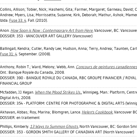
Collins, Allison
;
Tobier, Nick
;
Hashemi, Gita
;
Farmer, Margaret
;
Garneau, David
;
C
Andrew
;
Myers, Lisa
;
Morrissette, Suzanne
;
Kirk, Deborah
;
Mathur, Ashok
;
Mamen
Izida
.
Fuse 33: 4
. Fall. (2010).
Anon.
How Soon is Now : Contemporary Art from Here.
Vancouver, BC: Vancouver
DOSSIER: 353 - VANCOUVER ART GALLERY (Vancouver)
Ballingall, Kendra
;
Cutler, Randy Lee
;
Hudson, Anna
;
Terry, Andrea
;
Taunten, Car
Fuse 31: 4
. September. (2008).
Anthony, Robin T.
;
Ward, Melony
;
Webb, Ann
.
Concours de peintures canadiennes 
Ont.: Banque Royale du Canada, 2008.
DOSSIER: 390 - BANQUE ROYALE DU CANADA, RBC GROUPE FINANCIER / ROYA
FINANCIAL GROUP
Mcfadden, J.J. Kegan
.
When the Mood Strikes Us...
Winnipeg, Man.: Platform, Centr
Digital Arts, 2008.
DOSSIER: 354 - PLATFORM: CENTRE FOR PHOTOGRAPHIC & DIGITAL ARTS (Winni
Akhavan, Abbas
;
Roy, Marina
;
Blomgren, Lance
.
Helen's Cookbook.
Vancouver BC:
DOSSIER: en traitement
Phillips, Kimberly
.
13 Ways to Summon Ghosts.
North Vancouver, BC: Gordon Smit
DOSSIER: 353 - GORDON SMITH GALLERY OF CANADIAN ART (North Vancouver)