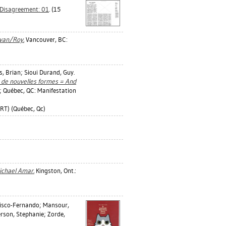
/ Disagreement: 01
. (15
avan/Roy.
Vancouver, BC:
, Brian
;
Sioui Durand, Guy
.
it de nouvelles formes = And
; Québec, QC: Manifestation
T) (Québec, Qc)
ichael Amar.
Kingston, Ont.:
isco-Fernando
;
Mansour,
rson, Stephanie
;
Zorde,