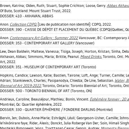
Brown, Katrina
;
Olden, Ruth
;
Stuart, Sophie Crichton
;
Loose, Gerry
.
Abbas Akhava
Of Bute, Scotland: Mount Stuart Trust, 2022.
DOSSIER: 410 - AKHAVAN, ABBAS
Anon.
Collection CDPQ.
[Lieu de publication non identifié]: CDPQ, 2022.
DOSSIER: 390 - CAISSE DE DÉPÔT ET PLACEMENT DU QUÉBEC (CDPQ)(Québec, Qc
Anon.
Contemporary Art Gallery : Summer 2022.
Vancouver, BC: Contemporary Ar
DOSSIER: 353 - CONTEMPORARY ART GALLERY (Vancouver)
Lew, Dean Baldwin
;
Maltese, Vanessa
;
Tisiga, Joseph
;
Horton, Kristan
;
Sinha, Deb
Akhavan, Abbas
;
Simmons, Maria
;
Brittle, Peanut
.
Mixed Drinks.
Toronto, Ont.: 
Art, 2022.
DOSSIER: 351 - MUSEUM OF CONTEMPORARY ART (Toronto)
Hopkins, Candice
;
Lawson, Katie
;
Bastien, Tairone
;
Loft, Ange
;
Turner, Camille
;
L
Adrian
;
Stankievech, Charles
;
Pasipanodya, Chiedza
;
De Line, Sebastian
.
Water, Be
Biennal of Art 2019-2022.
Toronto, Ontario: Toronto Biennial of Art; Toronto, Ont
DOSSIER: 500 - TORONTO BIENNIAL OF ART (Toronto, ON)
Andrieux, Caroline
;
Beauséjour, Mathieu
;
Bonin, Vincent
.
Éphémère forever : 20 a
Montréal, Qc: Quartier éphémère, 2022.
DOSSIER: 330 - QUARTIER ÉPHÉMERE / FONDERIE DARLING (Montréal)
Bervin, Jen
;
Dubois, Anne-Marie
;
Eshrāghi, Léuli
;
Georgeson-Usher, Camille
;
Johns
le’nikónirare faye
;
Rider, Alexis
;
Donckt, Julia Roberge Van Der
;
Soin, Himali Singh
Mashkikii Bimosewin
;
Wyss, T'uy't'tanat-Cease
;
Genois, Audrey
.
Momenta Biennale