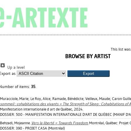
This list wa
BROWSE BY ARTIST
Up a level
Export as
Number of items:
35
.
Muracciole, Marie
;
Le Roy, Alice
;
Ramade, Bénédicte
;
Veilleux, Maude
;
Caron Guille
sommeil : cohabitations des vivants = The Strength of Sleep : Cohabitations of Al
Manifestation internationale d art de Québec, 2024.
DOSSIER: 500 - MANIFESTATION INTERNATIONALE D'ART DE QUÉBEC (MANIF D'AR
Behzadi, Mojeanne
.
Vers la liberté = Towards Freedom.
Montréal, Québec: Projet 
DOSSIER: 390 - PROJET CASA (Montréal)