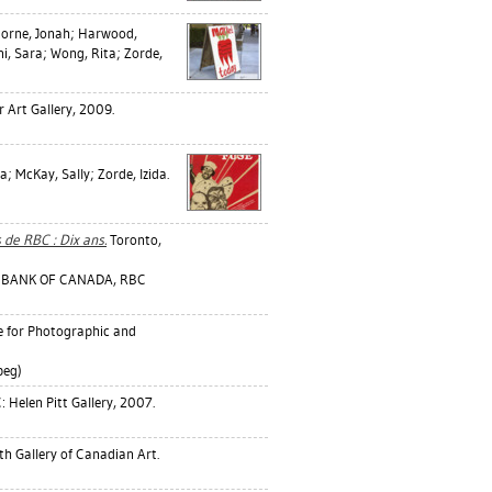
orne, Jonah
;
Harwood,
i, Sara
;
Wong, Rita
;
Zorde,
 Art Gallery, 2009.
la
;
McKay, Sally
;
Zorde, Izida
.
de RBC : Dix ans.
Toronto,
L BANK OF CANADA, RBC
e for Photographic and
peg)
 Helen Pitt Gallery, 2007.
h Gallery of Canadian Art.