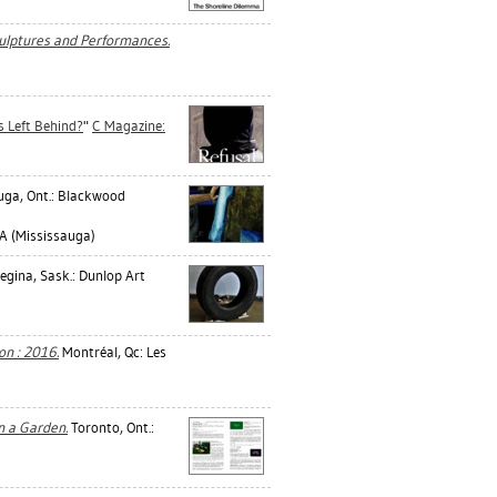
culptures and Performances.
 Left Behind?
"
C Magazine:
uga, Ont.: Blackwood
 (Mississauga)
egina, Sask.: Dunlop Art
on : 2016.
Montréal, Qc: Les
n a Garden.
Toronto, Ont.: