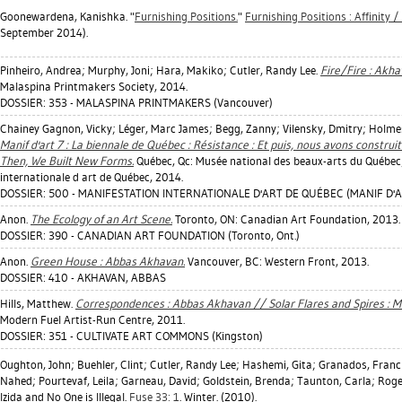
Goonewardena, Kanishka
. "
Furnishing Positions.
"
Furnishing Positions : Affinity 
September 2014).
Pinheiro, Andrea
;
Murphy, Joni
;
Hara, Makiko
;
Cutler, Randy Lee
.
Fire/Fire : Akh
Malaspina Printmakers Society, 2014.
DOSSIER: 353 - MALASPINA PRINTMAKERS (Vancouver)
Chainey Gagnon, Vicky
;
Léger, Marc James
;
Begg, Zanny
;
Vilensky, Dmitry
;
Holmes
Manif d'art 7 : La biennale de Québec : Résistance : Et puis, nous avons constru
Then, We Built New Forms.
Québec, Qc: Musée national des beaux-arts du Québec
internationale d art de Québec, 2014.
DOSSIER: 500 - MANIFESTATION INTERNATIONALE D'ART DE QUÉBEC (MANIF D'AR
Anon.
The Ecology of an Art Scene.
Toronto, ON: Canadian Art Foundation, 2013.
DOSSIER: 390 - CANADIAN ART FOUNDATION (Toronto, Ont.)
Anon.
Green House : Abbas Akhavan.
Vancouver, BC: Western Front, 2013.
DOSSIER: 410 - AKHAVAN, ABBAS
Hills, Matthew
.
Correspondences : Abbas Akhavan // Solar Flares and Spires : M
Modern Fuel Artist-Run Centre, 2011.
DOSSIER: 351 - CULTIVATE ART COMMONS (Kingston)
Oughton, John
;
Buehler, Clint
;
Cutler, Randy Lee
;
Hashemi, Gita
;
Granados, Franc
Nahed
;
Pourtevaf, Leila
;
Garneau, David
;
Goldstein, Brenda
;
Taunton, Carla
;
Roge
Izida
and No One is Illegal.
Fuse 33: 1
. Winter. (2010).