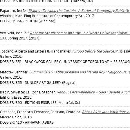
DOSSIER: 500 - TORONTO BIENNIAL OF ART (Toronto, ON)
Papararo, Jenifer
.
Stages : Drawing the Curtain : A Series of Temporary Public S
Winnipeg Man: Plug In Institute of Contemporary Art, 2017.
DOSSIER: 354 - PLUG IN (Winnipeg)
Vettivelu, Joshua
. "
When We Are Welcomed Into the Fold Where Do We Keep What is
133
. Spring 2017. (2017).
Toscano, Alberto
and Letters & Handshakes.
I Stood Before the Source.
Mississa
Gallery, 2016.
DOSSIER: 351 - BLACKWOOD GALLERY, UNIVERSITY OF TORONTO AT MISSISSAUGA
Matotek, Jennifer
.
Summer 2016 : Abba Akhavan and Marina Roy : Neighbours.
R
Gallery, 2016.
DOSSIER: 355 - DUNLOP ART GALLERY (Regina)
Babin, Sylvette
;
La Roche, Stéphan
.
Vendu : Encan-bénéfice = Sold : Benefit Aucti
Éditions Esse, 2016.
DOSSIER: 390 - ÉDITIONS ESSE, LES (Montréal, Qc)
Grenados, Francisco-Fernando
;
Jackson, Georgina
.
Abbas Akhavan : Variations o
Mercer Union, 2015.
DOSSIER: 410 - AKHAVAN, ABBAS