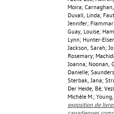
Moira
;
Carnaghan,
Duvall, Linda
;
Faut
Jennifer
;
Flammari
Guay, Louise
;
Ham
Lynn
;
Hunter-Else
Jackson, Sarah
;
Jo
Rosemary
;
Machid
Joanna
;
Noonan, G
Danielle
;
Saunders
Sterbak, Jana
;
Str
Der Heide, Bé
;
Vez
Michèle M.
;
Young,
exposition de livr
canadiennes compre