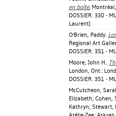
en boîte.
Montréal,
DOSSIER: 330 - M
Laurent)
O'Brien, Paddy
.
Lon
Regional Art Galle
DOSSIER: 351 - 
Moore, John H.
.
Th
London, Ont.: Lond
DOSSIER: 351 - 
McCutcheon, Sara
Elizabeth
;
Cohen, 
Kathryn
;
Stewart,
Azélie-Zee
;
Askren,