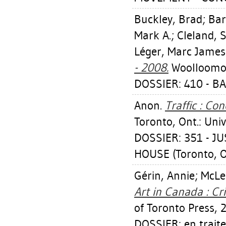
Buckley, Brad
;
Bar
Mark A.
;
Cleland, 
Léger, Marc James
- 2008.
Woolloomool
DOSSIER: 410 - B
Anon.
Traffic : Co
Toronto, Ont.: Univ
DOSSIER: 351 - J
HOUSE (Toronto, O
Gérin, Annie
;
McLe
Art in Canada : Cri
of Toronto Press, 
DOSSIER: en trait