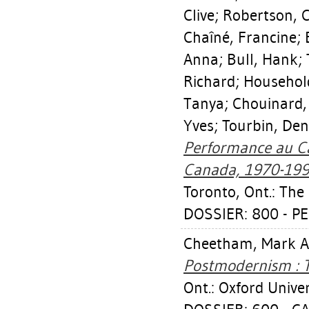
Clive
;
Robertson, C
Chaîné, Francine
;
Anna
;
Bull, Hank
;
Richard
;
Househol
Tanya
;
Chouinard,
Yves
;
Tourbin, Den
Performance au C
Canada, 1970-199
Toronto, Ont.: The
DOSSIER: 800 - 
Cheetham, Mark A
Postmodernism : T
Ont.: Oxford Univer