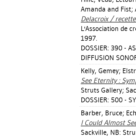
Amanda
and Fist;
Delacroix / recette
L'Association de cr
1997.
DOSSIER: 390 - A
DIFFUSION SONORE
Kelly, Gemey
;
Elst
See Eternity : Sy
Struts Gallery; Sa
DOSSIER: 500 - SY
Barber, Bruce
;
Ech
I Could Almost Se
Sackville, NB: Stru