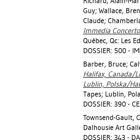
Richard, Alain-Mar
Guy
;
Wallace, Bre
Claude
;
Chamberla
Immedia Concerto :
Québec, Qc: Les Ed
DOSSIER: 500 - I
Barber, Bruce
;
Cal
Halifax, Canada/L
Lublin, Polska/Hal
Tapes; Lublin, Pola
DOSSIER: 390 - CE
Townsend-Gault, C
Dalhousie Art Gall
DOSSIER: 343 - D