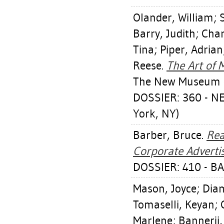
Olander, William
;
Barry, Judith
;
Char
Tina
;
Piper, Adrian
Reese
.
The Art of 
The New Museum o
DOSSIER: 360 - 
York, NY)
Barber, Bruce
.
Rea
Corporate Advertis
DOSSIER: 410 - B
Mason, Joyce
;
Dia
Tomaselli, Keyan
;
Marlene
;
Bannerji