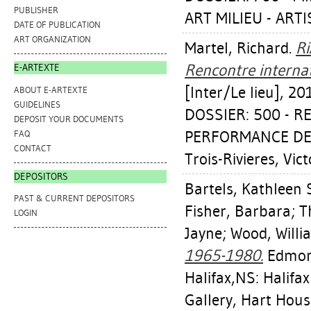
PUBLISHER
ART MILIEU - ART
DATE OF PUBLICATION
ART ORGANIZATION
Martel, Richard
.
Ri
Rencontre internat
E-ARTEXTE
[Inter/Le lieu], 20
ABOUT E-ARTEXTE
GUIDELINES
DOSSIER: 500 - 
DEPOSIT YOUR DOCUMENTS
PERFORMANCE DE Q
FAQ
CONTACT
Trois-Rivieres, Victo
DEPOSITORS
Bartels, Kathleen 
PAST & CURRENT DEPOSITORS
Fisher, Barbara
;
T
LOGIN
Jayne
;
Wood, Willi
1965-1980.
Edmont
Halifax,NS: Halifax
Gallery, Hart Hous