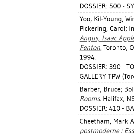
DOSSIER: 500 - SY
Yoo, Kil-Young
;
Wi
Pickering, Carol
;
I
Angus, Isaac App
Fenton.
Toronto, O
1994.
DOSSIER: 390 -
GALLERY TPW (Toro
Barber, Bruce
;
Bol
Rooms.
Halifax, NS
DOSSIER: 410 - B
Cheetham, Mark A
postmoderne : Essa