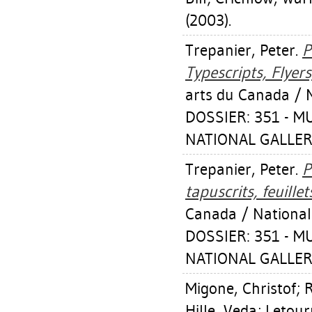
(2003).
Trepanier, Peter
.
P
Typescripts, Flyers,
arts du Canada / N
DOSSIER: 351 - 
NATIONAL GALLER
Trepanier, Peter
.
P
tapuscrits, feuillets
Canada / National
DOSSIER: 351 - 
NATIONAL GALLER
Migone, Christof
;
R
Hille, Veda
;
Letour