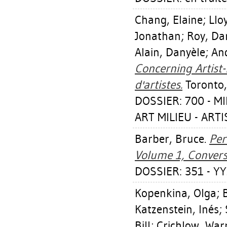
Chang, Elaine
;
Llo
Jonathan
;
Roy, Da
Alain, Danyèle
;
An
Concerning Artist-
d'artistes.
Toronto,
DOSSIER: 700 - MI
ART MILIEU - ART
Barber, Bruce
.
Per
Volume 1, Convers
DOSSIER: 351 - YY
Kopenkina, Olga
;
Katzenstein, Inés
;
Bill
;
Crichlow, War