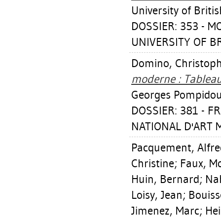
University of Briti
DOSSIER: 353 - M
UNIVERSITY OF BR
Domino, Christop
moderne : Tableaux
Georges Pompidou
DOSSIER: 381 - 
NATIONAL D'ART M
Pacquement, Alfre
Christine
;
Faux, M
Huin, Bernard
;
Nah
Loisy, Jean
;
Bouiss
Jimenez, Marc
;
Hei