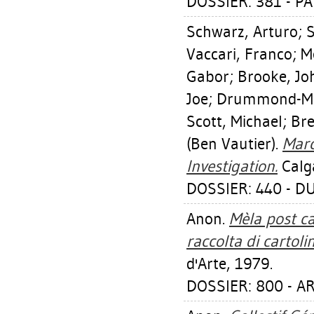
DOSSIER: 381 - P
Schwarz, Arturo
;
S
Vaccari, Franco
;
M
Gabor
;
Brooke, Jo
Joe
;
Drummond-Mil
Scott, Michael
;
Bre
(Ben Vautier).
Marc
Investigation.
Calga
DOSSIER: 440 - 
Anon.
Mèla post ca
raccolta di cartolin
d'Arte, 1979.
DOSSIER: 800 - A