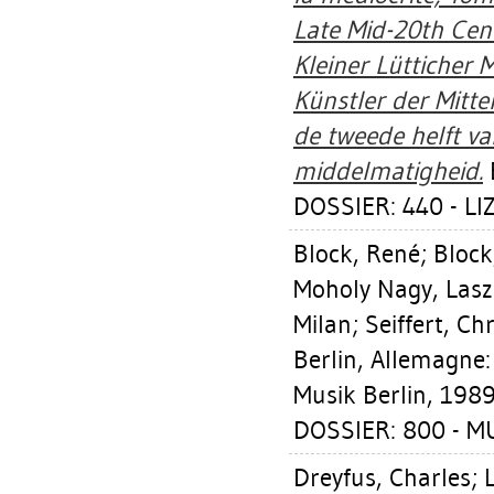
Late Mid-20th Centu
Kleiner Lütticher 
Künstler der Mittel
de tweede helft v
middelmatigheid.
B
DOSSIER: 440 - L
Block, René
;
Block
Moholy Nagy, Lasz
Milan
;
Seiffert, Ch
Berlin, Allemagne:
Musik Berlin, 1989
DOSSIER: 800 - M
Dreyfus, Charles
;