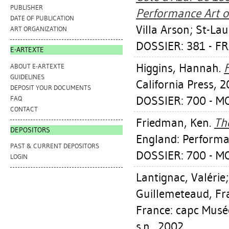
PUBLISHER
Performance Art o
DATE OF PUBLICATION
Villa Arson; St-La
ART ORGANIZATION
DOSSIER: 381 - FR
E-ARTEXTE
Higgins, Hannah
.
F
ABOUT E-ARTEXTE
GUIDELINES
California Press, 2
DEPOSIT YOUR DOCUMENTS
DOSSIER: 700 - 
FAQ
CONTACT
Friedman, Ken
.
Th
DEPOSITORS
England: Performa
PAST & CURRENT DEPOSITORS
DOSSIER: 700 - 
LOGIN
Lantignac, Valérie
Guillemeteaud, Fr
France: capc Musé
s.n., 2002.