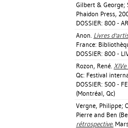
Gilbert & George; 
Phaidon Press, 20
DOSSIER: 800 - 
Anon.
Livres d'art
France: Bibliothèq
DOSSIER: 800 - L
Rozon, René
.
XIVe 
Qc: Festival intern
DOSSIER: 500 - F
(Montréal, Qc)
Vergne, Philippe
;
O
Pierre
and Ben (Be
rétrospective.
Marse