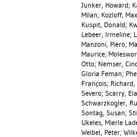
Junker, Howard
;
K
Milan
;
Kozloff, Ma
Kuspit, Donald
;
Kw
Lebeer, Irmeline
;
L
Manzoni, Piero
;
Ma
Maurice
;
Moleswor
Otto
;
Nemser, Cin
Gloria Feman
;
Phe
François
;
Richard,
Severo
;
Scarry, El
Schwarzkogler, R
Sontag, Susan
;
Sti
Ukeles, Mierle La
Weibel, Peter
;
Wilk