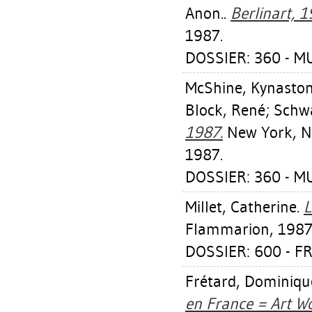
Anon..
Berlinart, 
1987.
DOSSIER: 360 - 
McShine, Kynasto
Block, René
;
Schwa
1987.
New York, NY
1987.
DOSSIER: 360 - 
Millet, Catherine
.
L
Flammarion, 1987
DOSSIER: 600 - F
Frétard, Dominiqu
en France = Art Wor