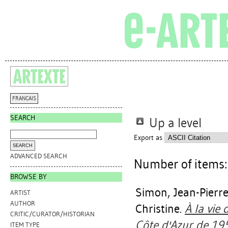
FRANÇAIS
SEARCH
Up a level
Export as
ADVANCED SEARCH
Number of items
BROWSE BY
Simon, Jean-Pierr
ARTIST
AUTHOR
Christine
.
À la vie 
CRITIC/CURATOR/HISTORIAN
Côte d'Azur de 1951
ITEM TYPE