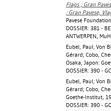
Flags ; Gran Pave
: Gran Pavese, Vla
Pavese Foundation;
DOSSIER: 381 - 
ANTWERPEN, MuHK
Eubel, Paul
;
Von B
Gérard
;
Cobo, Ch
Osaka, Japon: Goet
DOSSIER: 390 - G
Eubel, Paul
;
Von B
Gérard
;
Cobo, Ch
Goethe-Institut, 1
DOSSIER: 390 - G