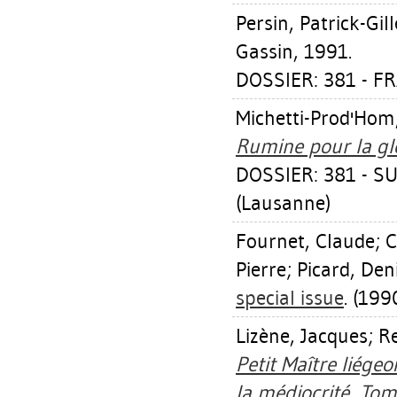
Persin, Patrick-Gill
Gassin, 1991.
DOSSIER: 381 - FR
Michetti-Prod'Hom
Rumine pour la glo
DOSSIER: 381 - 
(Lausanne)
Fournet, Claude
;
C
Pierre
;
Picard, Den
special issue
. (1990
Lizène, Jacques
;
R
Petit Maître liége
la médiocrité, Tome 