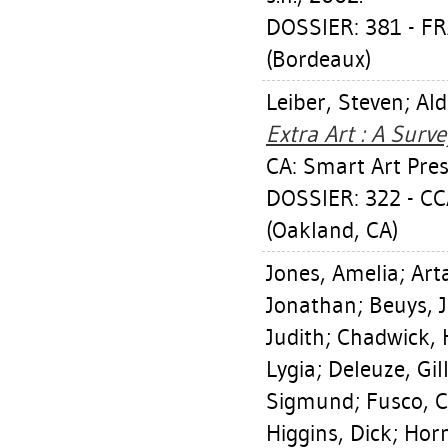
DOSSIER: 381 - 
(Bordeaux)
Leiber, Steven
;
Ald
Extra Art : A Surv
CA: Smart Art Pres
DOSSIER: 322 - C
(Oakland, CA)
Jones, Amelia
;
Art
Jonathan
;
Beuys, 
Judith
;
Chadwick, 
Lygia
;
Deleuze, Gil
Sigmund
;
Fusco, 
Higgins, Dick
;
Horn