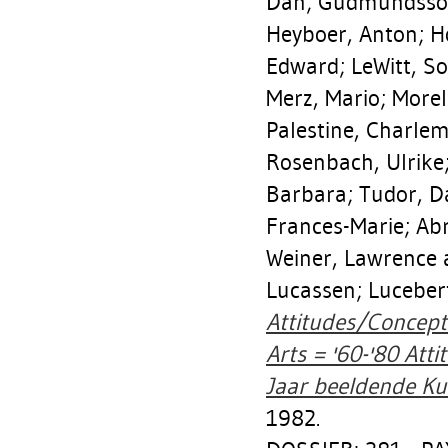
Dan
;
Gudmundsson
Heyboer, Anton
;
H
Edward
;
LeWitt, So
Merz, Mario
;
Morel
Palestine, Charle
Rosenbach, Ulrike
Barbara
;
Tudor, D
Frances-Marie
;
Ab
Weiner, Lawrence
a
Lucassen; Lucebert
Attitudes/Concept
Arts = '60-'80 Att
Jaar beeldende Ku
1982.