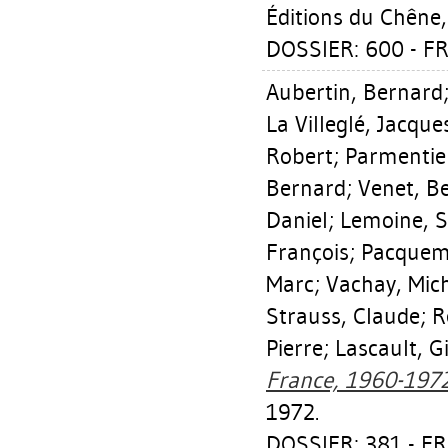
Éditions du Chêne,
DOSSIER: 600 - F
Aubertin, Bernard
La Villeglé, Jacqu
Robert
;
Parmentier
Bernard
;
Venet, B
Daniel
;
Lemoine, S
François
;
Pacqueme
Marc
;
Vachay, Mic
Strauss, Claude
;
R
Pierre
;
Lascault, G
France, 1960-1972
1972.
DOSSIER: 381 - F