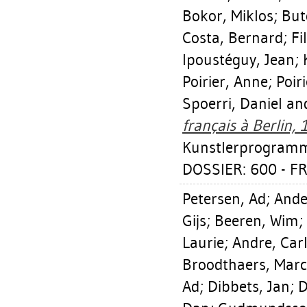
Bokor, Miklos
;
But
Costa, Bernard
;
Fi
Ipoustéguy, Jean
;
Poirier, Anne
;
Poiri
Spoerri, Daniel
and
français à Berlin,
Kunstlerprogramm
DOSSIER: 600 - F
Petersen, Ad
;
Ande
Gijs
;
Beeren, Wim
;
Laurie
;
Andre, Car
Broodthaers, Marc
Ad
;
Dibbets, Jan
;
D