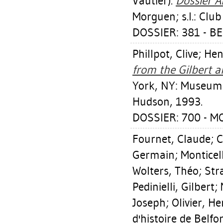
Vautier).
Dossier A
Morguen; s.l.: Clu
DOSSIER: 381 - BE
Phillpot, Clive
;
Hen
from the Gilbert a
York, NY: Museum
Hudson, 1993.
DOSSIER: 700 - 
Fournet, Claude
;
C
Germain
;
Monticel
Wolters, Théo
;
Str
Pedinielli, Gilbert
;
Joseph
;
Olivier, He
d'histoire de Belfor