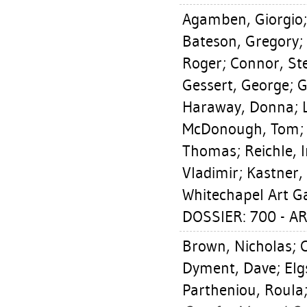
Agamben, Giorgio
Bateson, Gregory
;
Roger
;
Connor, St
Gessert, George
;
G
Haraway, Donna
;
McDonough, Tom
Thomas
;
Reichle, 
Vladimir
;
Kastner, 
Whitechapel Art Ga
DOSSIER: 700 - A
Brown, Nicholas
;
Dyment, Dave
;
Elg
Partheniou, Roula