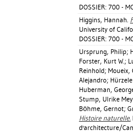
DOSSIER: 700 - 
Higgins, Hannah
.
F
University of Calif
DOSSIER: 700 - 
Ursprung, Philip
;
Forster, Kurt W.
;
L
Reinhold
;
Moueix, 
Alejandro
;
Hürzele
Huberman, Georg
Stump, Ulrike Mey
Böhme, Gernot
;
G
Histoire naturelle.
d'architecture/Can