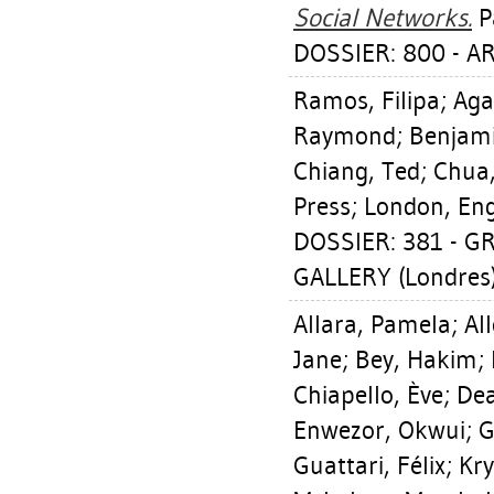
Social Networks.
P
DOSSIER: 800 - A
Ramos, Filipa
;
Aga
Raymond
;
Benjami
Chiang, Ted
;
Chua,
Press; London, Eng
DOSSIER: 381 - 
GALLERY (Londres
Allara, Pamela
;
Al
Jane
;
Bey, Hakim
;
Chiapello, Ève
;
Dea
Enwezor, Okwui
;
G
Guattari, Félix
;
Kry