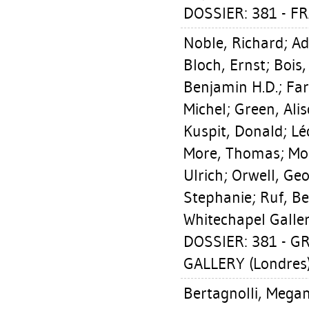
DOSSIER: 381 - F
Noble, Richard
;
Ad
Bloch, Ernst
;
Bois,
Benjamin H.D.
;
Far
Michel
;
Green, Ali
Kuspit, Donald
;
Lé
More, Thomas
;
Mor
Ulrich
;
Orwell, Ge
Stephanie
;
Ruf, Be
Whitechapel Galle
DOSSIER: 381 - 
GALLERY (Londres
Bertagnolli, Mega