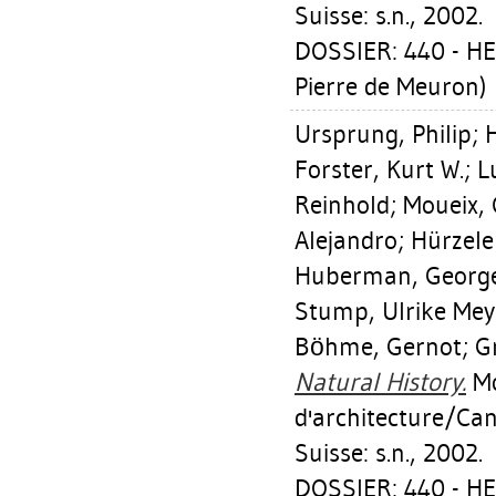
Suisse: s.n., 2002.
DOSSIER: 440 - H
Pierre de Meuron)
Ursprung, Philip
;
Forster, Kurt W.
;
L
Reinhold
;
Moueix, 
Alejandro
;
Hürzele
Huberman, Georg
Stump, Ulrike Mey
Böhme, Gernot
;
G
Natural History.
Mo
d'architecture/Can
Suisse: s.n., 2002.
DOSSIER: 440 - H