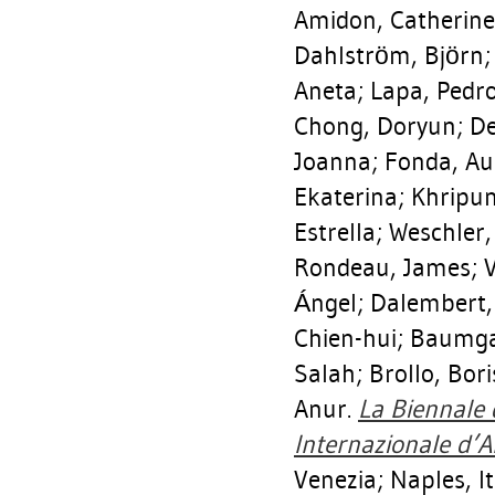
Amidon, Catherine
Dahlström, Björn
Aneta
;
Lapa, Pedr
Chong, Doryun
;
De
Joanna
;
Fonda, Au
Ekaterina
;
Khripun
Estrella
;
Weschler,
Rondeau, James
;
V
Ángel
;
Dalembert, 
Chien-hui
;
Baumga
Salah
;
Brollo, Bori
Anur.
La Biennale 
Internazionale d’A
Venezia; Naples, Ita