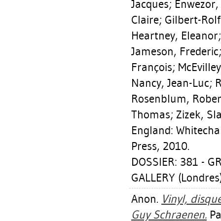
Jacques
;
Enwezor,
Claire
;
Gilbert-Rol
Heartney, Eleanor
Jameson, Frederic
François
;
McEville
Nancy, Jean-Luc
;
R
Rosenblum, Rober
Thomas
;
Zizek, Sl
England: Whitecha
Press, 2010.
DOSSIER: 381 - 
GALLERY (Londres
Anon.
Vinyl, disque
Guy Schraenen.
Pa