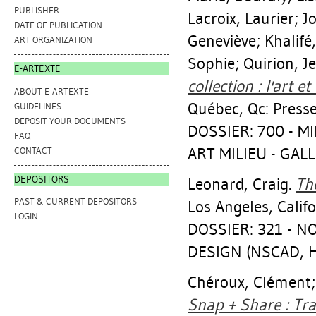
PUBLISHER
Lacroix, Laurier
;
J
DATE OF PUBLICATION
Geneviève
;
Khalifé
ART ORGANIZATION
Sophie
;
Quirion, J
E-ARTEXTE
collection : l'art 
ABOUT E-ARTEXTE
Québec, Qc: Presse
GUIDELINES
DEPOSIT YOUR DOCUMENTS
DOSSIER: 700 - MI
FAQ
ART MILIEU - GA
CONTACT
DEPOSITORS
Leonard, Craig
.
Th
PAST & CURRENT DEPOSITORS
Los Angeles, Cali
LOGIN
DOSSIER: 321 - N
DESIGN (NSCAD, Ha
Chéroux, Clément
Snap + Share : Tr