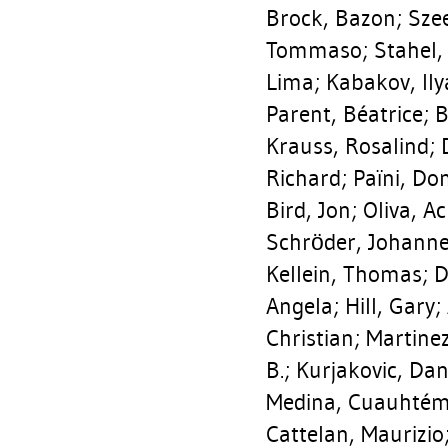
Brock, Bazon
;
Sze
Tommaso
;
Stahel,
Lima
;
Kabakov, Ily
Parent, Béatrice
;
B
Krauss, Rosalind
;
Richard
;
Païni, Do
Bird, Jon
;
Oliva, Ac
Schröder, Johanne
Kellein, Thomas
;
D
Angela
;
Hill, Gary
;
Christian
;
Martine
B.
;
Kurjakovic, Dan
Medina, Cuauhté
Cattelan, Maurizio