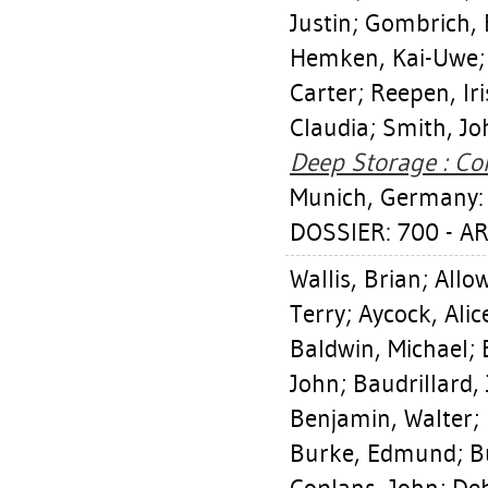
Justin
;
Gombrich, E
Hemken, Kai-Uwe
Carter
;
Reepen, Iri
Claudia
;
Smith, Jo
Deep Storage : Coll
Munich, Germany: 
DOSSIER: 700 - A
Wallis, Brian
;
Allo
Terry
;
Aycock, Alic
Baldwin, Michael
;
John
;
Baudrillard,
Benjamin, Walter
;
Burke, Edmund
;
B