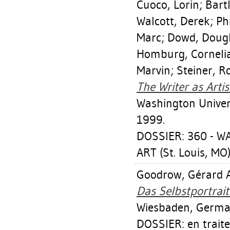
Cuoco, Lorin
;
Bartl
Walcott, Derek
;
Ph
Marc
;
Dowd, Doug
Homburg, Corneli
Marvin
;
Steiner, R
The Writer as Artist
Washington Universi
1999.
DOSSIER: 360 - 
ART (St. Louis, MO
Goodrow, Gérard A
Das Selbstportrait
Wiesbaden, German
DOSSIER: en trait