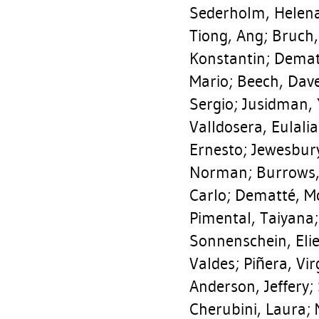
Sederholm, Helen
Tiong, Ang
;
Bruch,
Konstantin
;
Demat
Mario
;
Beech, Dav
Sergio
;
Jusidman, 
Valldosera, Eulalia
Ernesto
;
Jewesbury
Norman
;
Burrows,
Carlo
;
Dematté, M
Pimental, Taiyana
Sonnenschein, Eli
Valdes
;
Piñera, Virg
Anderson, Jeffery
;
Cherubini, Laura
;