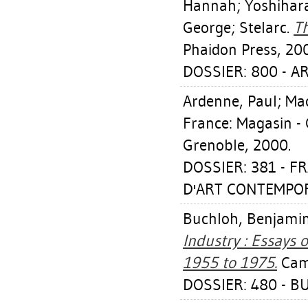
Hannah
;
Yoshihara
George; Stelarc.
Th
Phaidon Press, 20
DOSSIER: 800 - 
Ardenne, Paul
;
Mac
France: Magasin -
Grenoble, 2000.
DOSSIER: 381 - F
D'ART CONTEMPOR
Buchloh, Benjamin
Industry : Essays
1955 to 1975.
Camb
DOSSIER: 480 - B