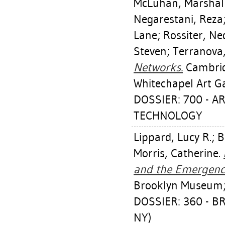
McLuhan, Marshal
Negarestani, Reza
Lane
;
Rossiter, Ne
Steven
;
Terranova,
Networks.
Cambridg
Whitechapel Art Ga
DOSSIER: 700 - A
TECHNOLOGY
Lippard, Lucy R.
;
B
Morris, Catherine
.
and the Emergence
Brooklyn Museum; 
DOSSIER: 360 - B
NY)