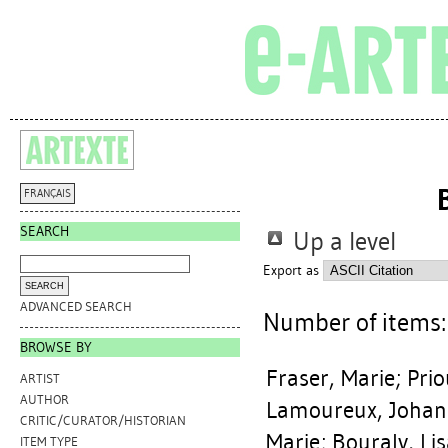
FRANÇAIS
SEARCH
Up a level
Export as
ADVANCED SEARCH
Number of items
BROWSE BY
Fraser, Marie
;
Prio
ARTIST
AUTHOR
Lamoureux, Joha
CRITIC/CURATOR/HISTORIAN
Marie
;
Bouraly, Li
ITEM TYPE