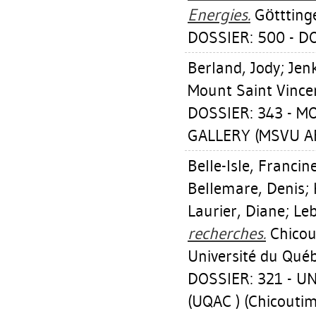
Energies.
Götttinge
DOSSIER: 500 - D
Berland, Jody
;
Jenk
Mount Saint Vincen
DOSSIER: 343 - 
GALLERY (MSVU AR
Belle-Isle, Francin
Bellemare, Denis
;
Laurier, Diane
;
Leb
recherches.
Chicout
Université du Québ
DOSSIER: 321 - U
(UQAC ) (Chicoutim