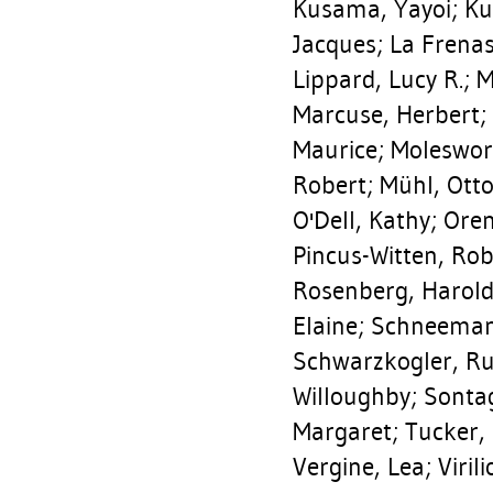
Kusama, Yayoi
;
Ku
Jacques
;
La Frena
Lippard, Lucy R.
;
M
Marcuse, Herbert
;
Maurice
;
Moleswor
Robert
;
Mühl, Ott
O'Dell, Kathy
;
Oren
Pincus-Witten, Rob
Rosenberg, Harol
Elaine
;
Schneeman
Schwarzkogler, R
Willoughby
;
Sonta
Margaret
;
Tucker,
Vergine, Lea
;
Viril