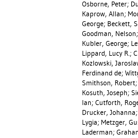
Osborne, Peter
;
Du
Kaprow, Allan
;
Mor
George
;
Beckett, 
Goodman, Nelson
Kubler, George
;
Le
Lippard, Lucy R.
;
C
Kozlowski, Jarosl
Ferdinand de
;
Witt
Smithson, Robert
Kosuth, Joseph
;
Si
Ian
;
Cutforth, Rog
Drucker, Johanna
Lygia
;
Metzger, Gu
Laderman
;
Graha