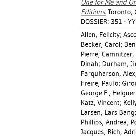
One for Me and One
Editions.
Toronto, 
DOSSIER: 351 - YY
Allen, Felicity
;
Asco
Becker, Carol
;
Ben
Pierre
;
Camnitzer, 
Dinah
;
Durham, J
Farquharson, Alex
Freire, Paulo
;
Giro
George E.
;
Helguer
Katz, Vincent
;
Kell
Larsen, Lars Bang
Phillips, Andrea
;
P
Jacques
;
Rich, Adr