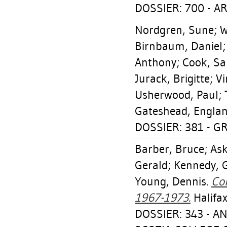
DOSSIER: 700 - A
Nordgren, Sune
;
W
Birnbaum, Daniel
Anthony
;
Cook, Sa
Jurack, Brigitte
;
Vi
Usherwood, Paul
;
Gateshead, Englan
DOSSIER: 381 - G
Barber, Bruce
;
Ask
Gerald
;
Kennedy, G
Young, Dennis
.
Co
1967-1973.
Halifax
DOSSIER: 343 - 