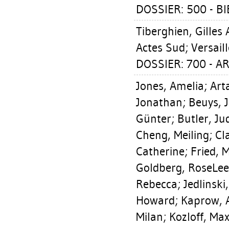
DOSSIER: 500 - BIE
Tiberghien, Gilles 
Actes Sud; Versaill
DOSSIER: 700 - A
Jones, Amelia
;
Art
Jonathan
;
Beuys, 
Günter
;
Butler, Ju
Cheng, Meiling
;
Cl
Catherine
;
Fried, 
Goldberg, RoseLee
Rebecca
;
Jedlinski
Howard
;
Kaprow, 
Milan
;
Kozloff, Ma