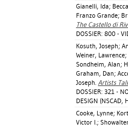
Gianelli, Ida
;
Becca
Franzo Grande
;
Br
The Castello di Riv
DOSSIER: 800 - V
Kosuth, Joseph
;
An
Weiner, Lawrence
Sondheim, Alan
;
H
Graham, Dan
;
Acc
Joseph
.
Artists Ta
DOSSIER: 321 - N
DESIGN (NSCAD, Ha
Cooke, Lynne
;
Kor
Victor I.
;
Showalter