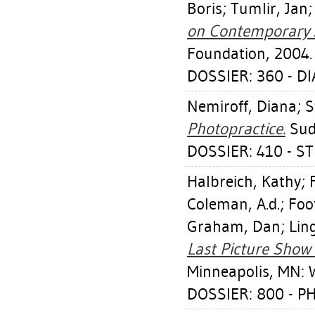
Boris
;
Tumlir, Jan
on Contemporary A
Foundation, 2004.
DOSSIER: 360 - D
Nemiroff, Diana
;
S
Photopractice.
Sudb
DOSSIER: 410 - S
Halbreich, Kathy
;
Coleman, A.d.
;
Foo
Graham, Dan
;
Lin
Last Picture Show
Minneapolis, MN: W
DOSSIER: 800 - 