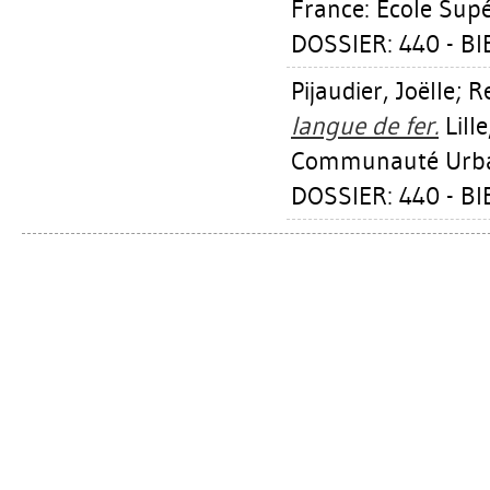
France: Ecole Supé
DOSSIER: 440 - B
Pijaudier, Joëlle
;
R
langue de fer.
Lill
Communauté Urbain
DOSSIER: 440 - B