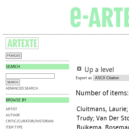
FRANÇAIS
SEARCH
Up a level
Export as
ADVANCED SEARCH
Number of items
BROWSE BY
Cluitmans, Laurie
ARTIST
AUTHOR
Trudy
;
Van Der Sto
CRITIC/CURATOR/HISTORIAN
Buikema, Rosemar
ITEM TYPE