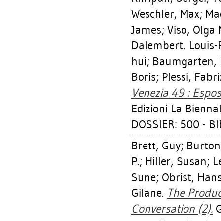
Weschler, Max
;
Mad
James
;
Viso, Olga 
Dalembert, Louis-
hui
;
Baumgarten, 
Boris
;
Plessi, Fabri
Venezia 49 : Espos
Edizioni La Biennal
DOSSIER: 500 - BIE
Brett, Guy
;
Burton
P.
;
Hiller, Susan
;
L
Sune
;
Obrist, Hans
Gilane
.
The Produc
Conversation (2).
G