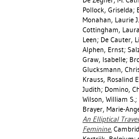
De Zegher, M. Cat
Pollock, Griselda
;
Monahan, Laurie J
Cottingham, Laur
Leen
;
De Cauter, L
Alphen, Ernst
;
Sal
Graw, Isabelle
;
Br
Glucksmann, Chris
Krauss, Rosalind E
Judith
;
Domino, Ch
Wilson, William S.
;
Brayer, Marie-Ang
An Elliptical Trave
Feminine.
Cambridg