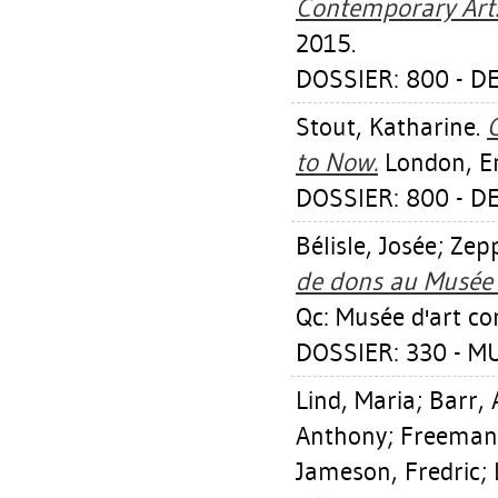
Contemporary Art
2015.
DOSSIER: 800 - D
Stout, Katharine
.
to Now.
London, En
DOSSIER: 800 - D
Bélisle, Josée
;
Zepp
de dons au Musée 
Qc: Musée d'art c
DOSSIER: 330 - M
Lind, Maria
;
Barr, 
Anthony
;
Freeman,
Jameson, Fredric
;