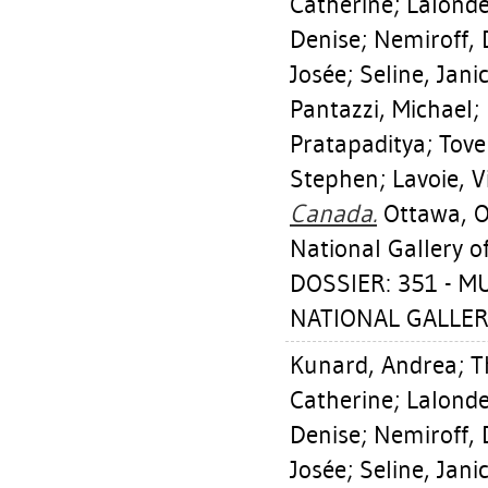
Catherine
;
Lalonde
Denise
;
Nemiroff, 
Josée
;
Seline, Jani
Pantazzi, Michael
;
Pratapaditya
;
Tove
Stephen
;
Lavoie, V
Canada.
Ottawa, O
National Gallery o
DOSSIER: 351 - 
NATIONAL GALLER
Kunard, Andrea
;
T
Catherine
;
Lalonde
Denise
;
Nemiroff, 
Josée
;
Seline, Jani