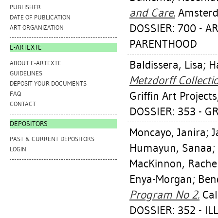
PUBLISHER
and Care.
Amsterda
DATE OF PUBLICATION
DOSSIER: 700 - A
ART ORGANIZATION
PARENTHOOD
E-ARTEXTE
Baldissera, Lisa
;
H
ABOUT E-ARTEXTE
GUIDELINES
Metzdorff Collectio
DEPOSIT YOUR DOCUMENTS
Griffin Art Projects
FAQ
CONTACT
DOSSIER: 353 - G
DEPOSITORS
Moncayo, Janira
;
J
PAST & CURRENT DEPOSITORS
Humayun, Sanaa
;
LOGIN
MacKinnon, Rache
Enya-Morgan
;
Ben
Program No 2.
Calg
DOSSIER: 352 - 