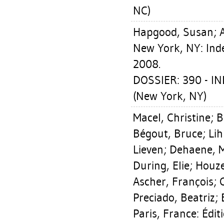
NC)
Hapgood, Susan
;
New York, NY: Inde
2008.
DOSSIER: 390 - 
(New York, NY)
Macel, Christine
;
B
Bégout, Bruce
;
Li
Lieven
;
Dehaene, M
During, Elie
;
Houze
Ascher, François
;
Preciado, Beatriz
;
Paris, France: Édi