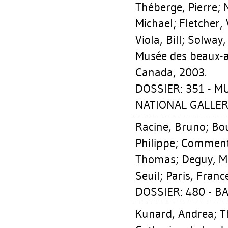
Théberge, Pierre
;
Michael
;
Fletcher, 
Viola, Bill
;
Solway,
Musée des beaux-a
Canada, 2003.
DOSSIER: 351 - 
NATIONAL GALLER
Racine, Bruno
;
Bou
Philippe
;
Comment
Thomas
;
Deguy, M
Seuil; Paris, Fran
DOSSIER: 480 - 
Kunard, Andrea
;
T