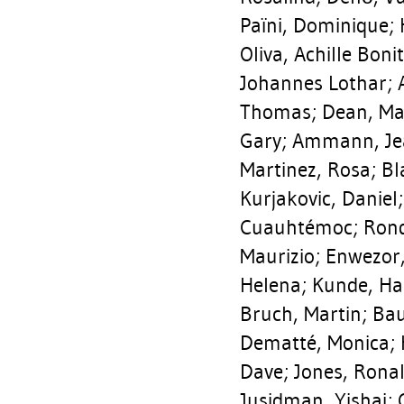
Païni, Dominique
;
Oliva, Achille Boni
Johannes Lothar
;
Thomas
;
Dean, Ma
Gary
;
Ammann, Je
Martinez, Rosa
;
Bl
Kurjakovic, Daniel
Cuauhtémoc
;
Ron
Maurizio
;
Enwezor
Helena
;
Kunde, Ha
Bruch, Martin
;
Bau
Dematté, Monica
;
Dave
;
Jones, Rona
Jusidman, Yishai
;