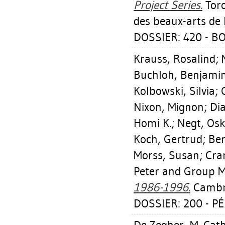
Project Series.
Toro
des beaux-arts de 
DOSSIER: 420 - B
Krauss, Rosalind
;
Buchloh, Benjamin
Kolbowski, Silvia
;
Nixon, Mignon
;
Di
Homi K.
;
Negt, Os
Koch, Gertrud
;
Ber
Morss, Susan
;
Cra
Peter
and Group Ma
1986-1996.
Cambri
DOSSIER: 200 - P