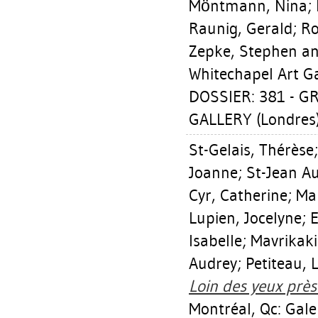
Möntmann, Nina
;
Raunig, Gerald
;
Ro
Zepke, Stephen
and
Whitechapel Art Ga
DOSSIER: 381 - 
GALLERY (Londres
St-Gelais, Thérèse
Joanne
;
St-Jean A
Cyr, Catherine
;
Mar
Lupien, Jocelyne
;
E
Isabelle
;
Mavrikaki
Audrey
;
Petiteau, 
Loin des yeux près 
Montréal, Qc: Gale