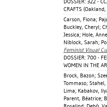
DOSSIER: 322 - C
CRAFTS (Oakland,
Carson, Fiona
;
Paj
Buckley, Cheryl
;
C
Jessica
;
Hole, Ann
Niblock, Sarah
;
Po
Feminist Visual Cu
DOSSIER: 700 - F
WOMEN IN THE AR
Brock, Bazon
;
Sze
Tommaso
;
Stahel,
Lima
;
Kabakov, Ily
Parent, Béatrice
;
B
Rosalind
;
Dehò, Va