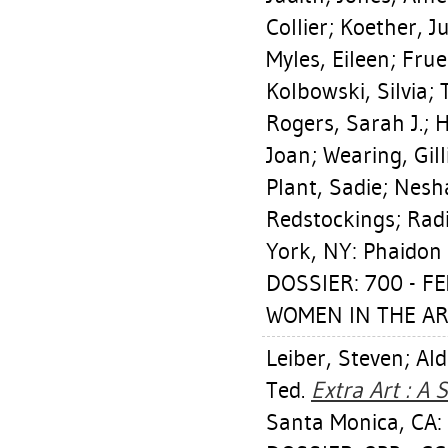
Collier
;
Koether, J
Myles, Eileen
;
Frue
Kolbowski, Silvia
;
Rogers, Sarah J.
;
H
Joan
;
Wearing, Gill
Plant, Sadie
;
Nesha
Redstockings; Radi
York, NY: Phaidon 
DOSSIER: 700 - F
WOMEN IN THE AR
Leiber, Steven
;
Ald
Ted
.
Extra Art : A
Santa Monica, CA: 