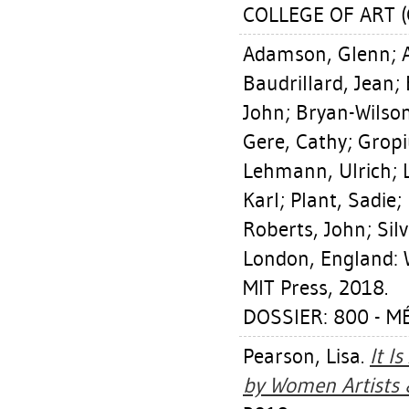
COLLEGE OF ART (
Adamson, Glenn
;
Baudrillard, Jean
;
John
;
Bryan-Wilson
Gere, Cathy
;
Gropi
Lehmann, Ulrich
;
Karl
;
Plant, Sadie
;
Roberts, John
;
Sil
London, England: 
MIT Press, 2018.
DOSSIER: 800 - M
Pearson, Lisa
.
It I
by Women Artists 