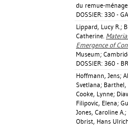
du remue-ménage,
DOSSIER: 330 - GA
Lippard, Lucy R.
;
B
Catherine
.
Material
Emergence of Conc
Museum; Cambridge
DOSSIER: 360 - B
Hoffmann, Jens
;
A
Svetlana
;
Barthel,
Cooke, Lynne
;
Dia
Filipovic, Elena
;
Gu
Jones, Caroline A.
;
Obrist, Hans Ulric