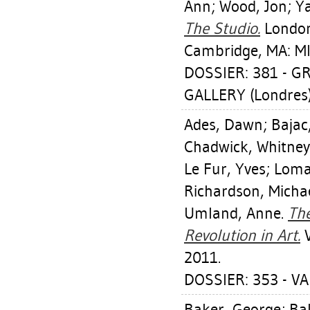
Ann
;
Wood, Jon
;
Ya
The Studio.
London,
Cambridge, MA: MI
DOSSIER: 381 - 
GALLERY (Londres
Ades, Dawn
;
Bajac
Chadwick, Whitney
Le Fur, Yves
;
Loma
Richardson, Micha
Umland, Anne
.
The
Revolution in Art.
V
2011.
DOSSIER: 353 - V
Baker, George
;
Bal