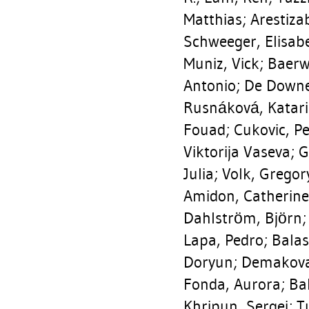
Matthias
;
Arestiza
Schweeger, Elisab
Muniz, Vick
;
Baerw
Antonio
;
De Downey
Rusnáková, Katar
Fouad
;
Cukovic, P
Viktorija Vaseva
;
G
Julia
;
Volk, Gregor
Amidon, Catherine
Dahlström, Björn
Lapa, Pedro
;
Balas
Doryun
;
Demakova
Fonda, Aurora
;
Ba
Khripun, Sergei
;
T