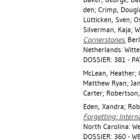
den
;
Crimp, Dougl
Lütticken, Sven
;
O
Silverman, Kaja
;
W
Cornerstones.
Berl
Netherlands: Witte
DOSSIER: 381 - PA
McLean, Heather
;
Matthew Ryan
;
Ja
Carter
;
Robertson,
Eden, Xandra
;
Rob
Forgetting: Intern
North Carolina: W
DOSSIER: 360 - 