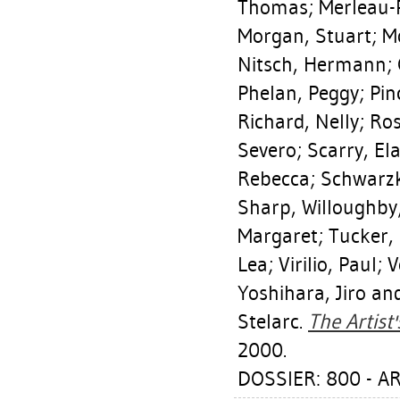
Thomas
;
Merleau-
Morgan, Stuart
;
M
Nitsch, Hermann
;
Phelan, Peggy
;
Pin
Richard, Nelly
;
Ros
Severo
;
Scarry, El
Rebecca
;
Schwarzk
Sharp, Willoughby
Margaret
;
Tucker,
Lea
;
Virilio, Paul
;
V
Yoshihara, Jiro
and
Stelarc.
The Artist'
2000.
DOSSIER: 800 - 