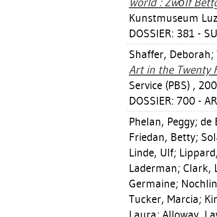
World : Zwölf Bett
Kunstmuseum Luze
DOSSIER: 381 - S
Shaffer, Deborah
;
Art in the Twenty F
Service (PBS) , 200
DOSSIER: 700 - A
Phelan, Peggy
;
de 
Friedan, Betty
;
Sol
Linde, Ulf
;
Lippard,
Laderman
;
Clark, 
Germaine
;
Nochlin
Tucker, Marcia
;
Ki
Laura
;
Alloway, L