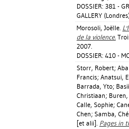
DOSSIER: 381 - 
GALLERY (Londres
Morosoli, Joëlle
.
L'
de la violence.
Troi
2007.
DOSSIER: 410 - M
Storr, Robert
;
Abal
Francis
;
Anatsui, E
Barrada, Yto
;
Basi
Christiaan
;
Buren,
Calle, Sophie
;
Cane
Chen
;
Samba, Ché
[et alii].
Pages in t