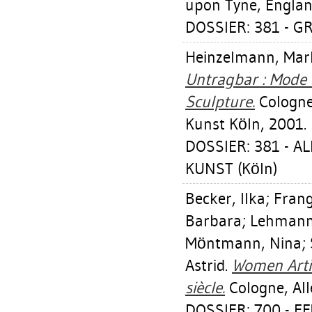
upon Tyne, England
DOSSIER: 381 - G
Heinzelmann, Mar
Untragbar : Mode 
Sculpture.
Cologne
Kunst Köln, 2001.
DOSSIER: 381 - 
KUNST (Köln)
Becker, Ilka
;
Frang
Barbara
;
Lehmann,
Möntmann, Nina
;
Astrid
.
Women Artis
siècle.
Cologne, Al
DOSSIER: 700 - 