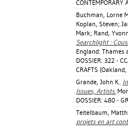
CONTEMPORARY ART
Buchman, Lorne M
Koplan, Steven
;
Ja
Mark
;
Rand, Yvon
Searchlight : Cous
England: Thames 
DOSSIER: 322 - C
CRAFTS (Oakland,
Grande, John K.
.
I
Issues, Artists.
Mont
DOSSIER: 480 - G
Teitelbaum, Matt
projets en art co