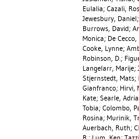
Eulalia
;
Cazali, Ro
Jewesbury, Daniel
Burrows, David
;
Ar
Monica
;
De Cecco,
Cooke, Lynne
;
Amb
Robinson, D.
;
Figu
Langelarr, Marije
;
Stjernstedt, Mats
;
Gianfranco
;
Hirvi,
Kate
;
Searle, Adri
Tobia
;
Colombo, P
Rosina
;
Murinik, T
Auerbach, Ruth
;
C
R.
;
Lum, Ken
;
Tazzi