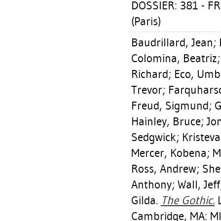
DOSSIER: 381 - 
(Paris)
Baudrillard, Jean
;
Colomina, Beatriz
Richard
;
Eco, Umb
Trevor
;
Farquharso
Freud, Sigmund
;
G
Hainley, Bruce
;
Jo
Sedgwick
;
Kristeva
Mercer, Kobena
;
M
Ross, Andrew
;
She
Anthony
;
Wall, Jeff
Gilda
.
The Gothic.
L
Cambridge, MA: MI