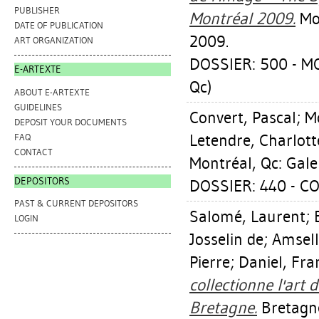
PUBLISHER
Montréal 2009.
Mon
DATE OF PUBLICATION
2009.
ART ORGANIZATION
DOSSIER: 500 - M
E-ARTEXTE
Qc)
ABOUT E-ARTEXTE
GUIDELINES
Convert, Pascal
;
Mo
DEPOSIT YOUR DOCUMENTS
Letendre, Charlott
FAQ
CONTACT
Montréal, Qc: Gale
DEPOSITORS
DOSSIER: 440 - C
PAST & CURRENT DEPOSITORS
Salomé, Laurent
;
LOGIN
Josselin de
;
Amsel
Pierre
;
Daniel, Fra
collectionne l'art
Bretagne.
Bretagne