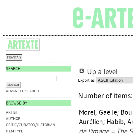
FRANÇAIS
SEARCH
Up a level
Export as
ADVANCED SEARCH
Number of items
BROWSE BY
Morel, Gaëlle
;
Boul
ARTIST
AUTHOR
Aurélien
;
Habib, A
CRITIC/CURATOR/HISTORIAN
de l'image = The S
ITEM TYPE