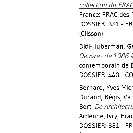
collection du FRAC
France: FRAC des P
DOSSIER: 381 - F
(Clisson)
Didi-Huberman, G
Oeuvres de 1986 à
contemporain de 
DOSSIER: 440 - C
Bernard, Yves-Mic
Durand, Régis
;
Van
Bert
.
De Architectu
Ardenne; Ivry, Fran
DOSSIER: 381 - 