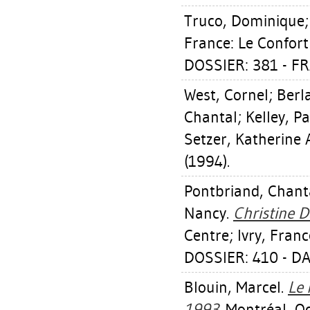
Truco, Dominique
France: Le Confor
DOSSIER: 381 - F
West, Cornel
;
Berl
Chantal
;
Kelley, P
Setzer, Katherine 
(1994).
Pontbriand, Chant
Nancy
.
Christine D
Centre; Ivry, France
DOSSIER: 410 - D
Blouin, Marcel
.
Le 
1993.
Montréal, Qc