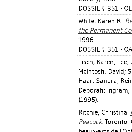
DOSSIER: 351 - O
White, Karen R.
.
Re
the Permanent Col
1996.
DOSSIER: 351 - OA
Tisch, Karen
;
Lee, J
McIntosh, David
;
S
Haar, Sandra
;
Rei
Deborah
;
Ingram,
(1995).
Ritchie, Christina
.
Peacock.
Toronto, 
beaux-arts de l'On