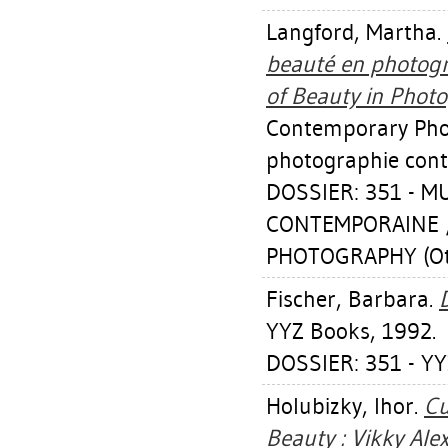
Langford, Martha
.
beauté en photogr
of Beauty in Phot
Contemporary Pho
photographie con
DOSSIER: 351 - 
CONTEMPORAINE 
PHOTOGRAPHY (Ot
Fischer, Barbara
.
YYZ Books, 1992.
DOSSIER: 351 - YY
Holubizky, Ihor
.
Cu
Beauty : Vikky Al