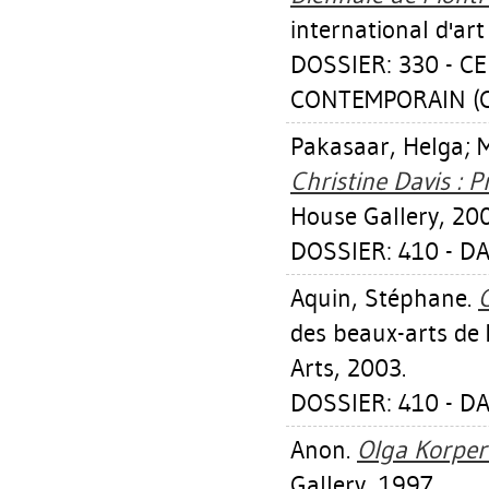
international d'ar
DOSSIER: 330 - C
CONTEMPORAIN (CI
Pakasaar, Helga
;
M
Christine Davis : P
House Gallery, 20
DOSSIER: 410 - D
Aquin, Stéphane
.
C
des beaux-arts de
Arts, 2003.
DOSSIER: 410 - D
Anon.
Olga Korper 
Gallery, 1997.