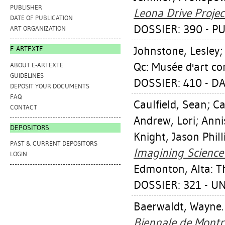
PUBLISHER
Leona Drive Projec
DATE OF PUBLICATION
DOSSIER: 390 - PU
ART ORGANIZATION
Johnstone, Lesley
E-ARTEXTE
Qc: Musée d'art c
ABOUT E-ARTEXTE
GUIDELINES
DOSSIER: 410 - D
DEPOSIT YOUR DOCUMENTS
FAQ
Caulfield, Sean
;
Ca
CONTACT
Andrew, Lori
;
Anni
DEPOSITORS
Knight, Jason Phill
PAST & CURRENT DEPOSITORS
Imagining Science 
LOGIN
Edmonton, Alta: Th
DOSSIER: 321 - U
Baerwaldt, Wayne
Biennale de Montr