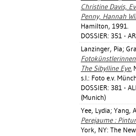
Christine Davis, E
Penny, Hannah Wil
Hamilton, 1991.
DOSSIER: 351 - A
Lanzinger, Pia
;
Gra
Fotokünstlerinne
The Sibylline Eye.
M
s.l.: Foto e.v. Mün
DOSSIER: 381 - 
(Munich)
Yee, Lydia
;
Yang, A
Perejaume : Pintur
York, NY: The Ne