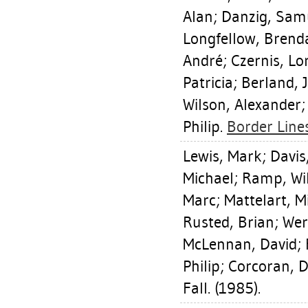
Alan
;
Danzig, Sam
Longfellow, Brend
André
;
Czernis, Lo
Patricia
;
Berland, 
Wilson, Alexander
Philip
.
Border Lines
Lewis, Mark
;
Davis
Michael
;
Ramp, Wi
Marc
;
Mattelart, M
Rusted, Brian
;
Wer
McLennan, David
;
Philip
;
Corcoran, 
Fall. (1985).