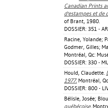
Canadian Prints a
d'estampes et de 
of Brant, 1980.
DOSSIER: 351 - A
Racine, Yolande
;
P
Godmer, Gilles
;
Ma
Montréal, Qc: Mus
DOSSIER: 330 - M
Hould, Claudette
.
1977.
Montréal, Qc
DOSSIER: 800 - L
Bélisle, Josée
;
Blou
québécoise.
Montré