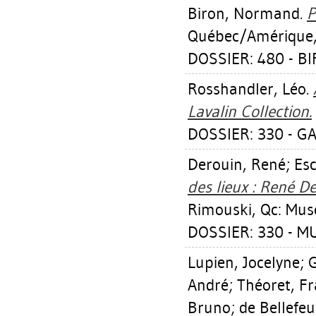
Biron, Normand
.
P
Québec/Amérique,
DOSSIER: 480 - 
Rosshandler, Léo
.
Lavalin Collection.
DOSSIER: 330 - GA
Derouin, René
;
Es
des lieux : René D
Rimouski, Qc: Mus
DOSSIER: 330 - M
Lupien, Jocelyne
;
G
André
;
Théoret, F
Bruno
;
de Bellefe