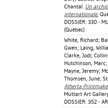
Chantal
.
Un archip
internationale.
Qué
DOSSIER: 330 - 
(Québec)
White, Richard
;
Bai
Gwen
;
Laing, Will
Clarke, Jodi
;
Colli
Hutchinson, Marc
Mayne, Jeremy
;
Mo
Thomsen, June
;
St
Alberta Printmaker
Muttart Art Galler
DOSSIER: 352 - A