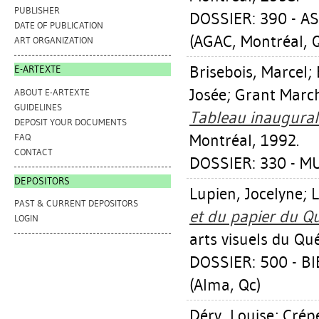
PUBLISHER
DOSSIER: 390 - 
DATE OF PUBLICATION
(AGAC, Montréal, 
ART ORGANIZATION
Brisebois, Marcel
;
E-ARTEXTE
Josée
;
Grant Marc
ABOUT E-ARTEXTE
GUIDELINES
Tableau inaugural
DEPOSIT YOUR DOCUMENTS
Montréal, 1992.
FAQ
CONTACT
DOSSIER: 330 - M
DEPOSITORS
Lupien, Jocelyne
;
L
PAST & CURRENT DEPOSITORS
et du papier du Q
LOGIN
arts visuels du Qu
DOSSIER: 500 - B
(Alma, Qc)
Déry, Louise
;
Crép