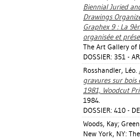
Biennial Juried an
Drawings Organize
Graphex 9 : La 9è
organisée et prése
The Art Gallery of
DOSSIER: 351 - A
Rosshandler, Léo
.
gravures sur bois 
1981, Woodcut Prin
1984.
DOSSIER: 410 - D
Woods, Kay
;
Green
New York, NY: The