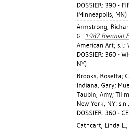
DOSSIER: 390 - F
(Minneapolis, MN)
Armstrong, Richa
G.
.
1987 Biennial E
American Art; s.l.
DOSSIER: 360 - 
NY)
Brooks, Rosetta
;
C
Indiana, Gary
;
Mue
Taubin, Amy
;
Till
New York, NY: s.n.
DOSSIER: 360 - CE
Cathcart, Linda L.