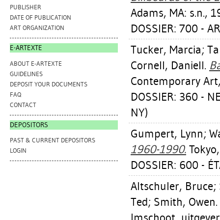
PUBLISHER
Adams, MA: s.n., 1
DATE OF PUBLICATION
DOSSIER: 700 - A
ART ORGANIZATION
Tucker, Marcia
;
Ta
E-ARTEXTE
Cornell, Daniell
.
Ba
ABOUT E-ARTEXTE
GUIDELINES
Contemporary Art,
DEPOSIT YOUR DOCUMENTS
DOSSIER: 360 - 
FAQ
CONTACT
NY)
DEPOSITORS
Gumpert, Lynn
;
Wa
PAST & CURRENT DEPOSITORS
1960-1990.
Tokyo,
LOGIN
DOSSIER: 600 - É
Altschuler, Bruce
;
Ted
;
Smith, Owen
Imschoot, uitgever