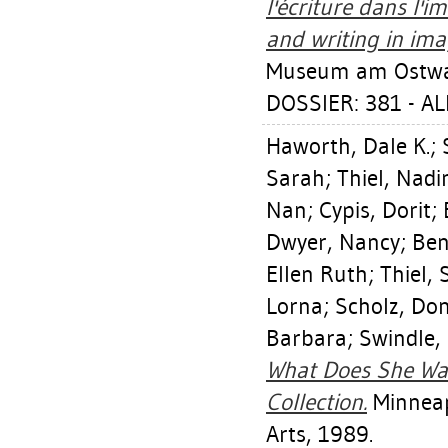
l'écriture dans l'
and writing in ima
Museum am Ostwall
DOSSIER: 381 - 
Haworth, Dale K.
;
Sarah
;
Thiel, Nadi
Nan
;
Cypis, Dorit
;
Dwyer, Nancy
;
Ben
Ellen Ruth
;
Thiel, 
Lorna
;
Scholz, Do
Barbara
;
Swindle, 
What Does She Wan
Collection.
Minneapo
Arts, 1989.