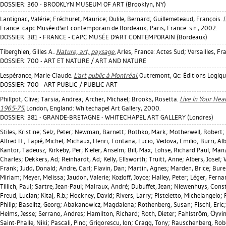
DOSSIER: 360 - BROOKLYN MUSEUM OF ART (Brooklyn, NY)
Lantignac, Valérie
;
Fréchuret, Maurice
;
Dulile, Bernard
;
Guillemeteaud, François
.
L
France: capc Musée d'art contemporain de Bordeaux; Paris, France: s.n., 2002.
DOSSIER: 381 - FRANCE - CAPC MUSÉE D'ART CONTEMPORAIN (Bordeaux)
Tiberghien, Gilles A.
.
Nature, art, paysage.
Arles, France: Actes Sud; Versailles, Fra
DOSSIER: 700 - ART ET NATURE / ART AND NATURE
Lespérance, Marie-Claude
.
L'art public à Montréal.
Outremont, Qc: Éditions Logiqu
DOSSIER: 700 - ART PUBLIC / PUBLIC ART
Phillpot, Clive
;
Tarsia, Andrea
;
Archer, Michael
;
Brooks, Rosetta
.
Live In Your Hea
1965-75.
London, England: Whitechapel Art Gallery, 2000.
DOSSIER: 381 - GRANDE-BRETAGNE - WHITECHAPEL ART GALLERY (Londres)
Stiles, Kristine
;
Selz, Peter
;
Newman, Barnett
;
Rothko, Mark
;
Motherwell, Robert
;
Alfred H.
;
Tapié, Michel
;
Michaux, Henri
;
Fontana, Lucio
;
Vedova, Emilio
;
Burri, Al
Kantor, Tadeusz
;
Kirkeby, Per
;
Kiefer, Anselm
;
Bill, Max
;
Lohse, Richard Paul
;
Manz
Charles
;
Dekkers, Ad
;
Reinhardt, Ad
;
Kelly, Ellsworth
;
Truitt, Anne
;
Albers, Josef
;
Frank
;
Judd, Donald
;
Andre, Carl
;
Flavin, Dan
;
Martin, Agnes
;
Marden, Brice
;
Bure
Miriam
;
Meyer, Melissa
;
Jaudon, Valerie
;
Kozloff, Joyce
;
Halley, Peter
;
Léger, Ferna
Tillich, Paul
;
Sartre, Jean-Paul
;
Malraux, André
;
Dubuffet, Jean
;
Niewenhuys, Cons
Freud, Lucian
;
Kitaj, R.b.
;
Hockney, David
;
Rivers, Larry
;
Pisteletto, Michelangelo
;
Philip
;
Baselitz, Georg
;
Abakanowicz, Magdalena
;
Rothenberg, Susan
;
Fischl, Eric
Helms, Jesse
;
Serrano, Andres
;
Hamilton, Richard
;
Roth, Dieter
;
Fahlström, Öyvi
Saint-Phalle, Niki
;
Pascali, Pino
;
Grigorescu, Ion
;
Cragg, Tony
;
Rauschenberg, Rob