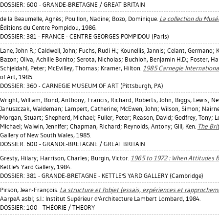
DOSSIER: 600 - GRANDE-BRETAGNE / GREAT BRITAIN
de la Beaumelle, Agnès
;
Pouillon, Nadine
;
Bozo, Dominique
.
La collection du Musé
Éditions du Centre Pompidou, 1986.
DOSSIER: 381 - FRANCE - CENTRE GEORGES POMPIDOU (Paris)
Lane, John R.
;
Caldwell, John
;
Fuchs, Rudi H.
;
Kounellis, Jannis
;
Celant, Germano
;
K
Bazon
;
Oliva, Achille Bonito
;
Serota, Nicholas
;
Buchloh, Benjamin H.D.
;
Foster, Ha
Schjeldahl, Peter
;
McEvilley, Thomas
;
Kramer, Hilton
.
1985 Carnegie International
of Art, 1985.
DOSSIER: 360 - CARNEGIE MUSEUM OF ART (Pittsburgh, PA)
Wright, William
;
Bond, Anthony
;
Francis, Richard
;
Roberts, John
;
Biggs, Lewis
;
Ne
Januszczak, Waldeman
;
Lampert, Catherine
;
McEwen, John
;
Wilson, Simon
;
Nairn
Morgan, Stuart
;
Shepherd, Michael
;
Fuller, Peter
;
Reason, David
;
Godfrey, Tony
;
L
Michael
;
Walwin, Jennifer
;
Chapman, Richard
;
Reynolds, Antony
;
Gill, Ken
.
The Bri
Gallery of New South Wales, 1985.
DOSSIER: 600 - GRANDE-BRETAGNE / GREAT BRITAIN
Gresty, Hilary
;
Harrison, Charles
;
Burgin, Victor
.
1965 to 1972 : When Attitudes
Kettle's Yard Gallery, 1984.
DOSSIER: 381 - GRANDE-BRETAGNE - KETTLE'S YARD GALLERY (Cambridge)
Pirson, Jean-François
.
La structure et l'objet (essais, expériences et rapprochem
AarpeA asbl; s.l.: Institut Supérieur d'Architecture Lambert Lombard, 1984.
DOSSIER: 100 - THÉORIE / THEORY