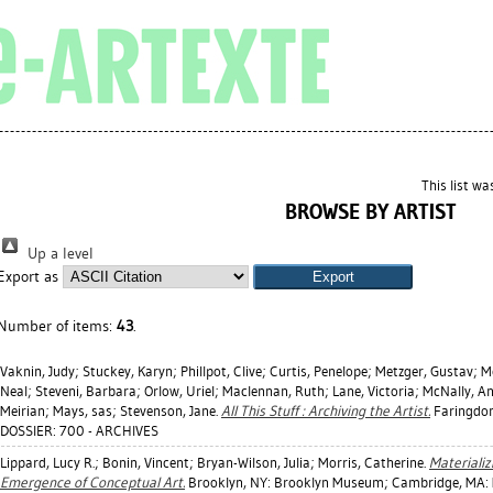
This list w
BROWSE BY ARTIST
Up a level
Export as
Number of items:
43
.
Vaknin, Judy
;
Stuckey, Karyn
;
Phillpot, Clive
;
Curtis, Penelope
;
Metzger, Gustav
;
M
Neal
;
Steveni, Barbara
;
Orlow, Uriel
;
Maclennan, Ruth
;
Lane, Victoria
;
McNally, A
Meirian
;
Mays, sas
;
Stevenson, Jane
.
All This Stuff : Archiving the Artist.
Faringdon,
DOSSIER: 700 - ARCHIVES
Lippard, Lucy R.
;
Bonin, Vincent
;
Bryan-Wilson, Julia
;
Morris, Catherine
.
Materializ
Emergence of Conceptual Art.
Brooklyn, NY: Brooklyn Museum; Cambridge, MA: M