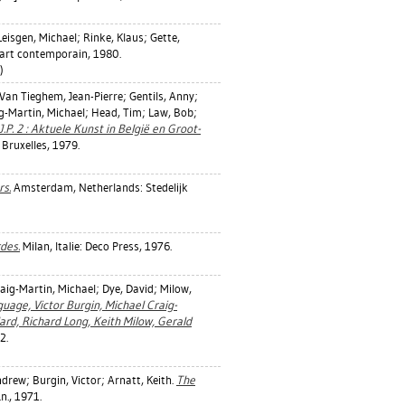
Leisgen, Michael
;
Rinke, Klaus
;
Gette,
'art contemporain, 1980.
)
Van Tieghem, Jean-Pierre
;
Gentils, Anny
;
g-Martin, Michael
;
Head, Tim
;
Law, Bob
;
.P. 2 : Aktuele Kunst in België en Groot-
 Bruxelles, 1979.
s.
Amsterdam, Netherlands: Stedelijk
des.
Milan, Italie: Deco Press, 1976.
aig-Martin, Michael
;
Dye, David
;
Milow,
guage, Victor Burgin, Michael Craig-
ard, Richard Long, Keith Milow, Gerald
2.
ndrew
;
Burgin, Victor
;
Arnatt, Keith
.
The
n., 1971.