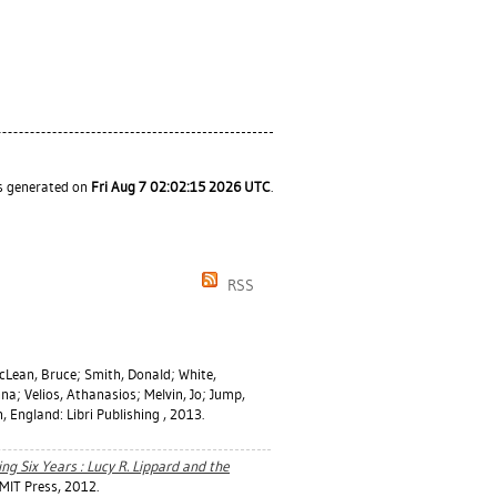
as generated on
Fri Aug 7 02:02:15 2026 UTC
.
RSS
cLean, Bruce
;
Smith, Donald
;
White,
nna
;
Velios, Athanasios
;
Melvin, Jo
;
Jump,
 England: Libri Publishing , 2013.
ing Six Years : Lucy R. Lippard and the
IT Press, 2012.