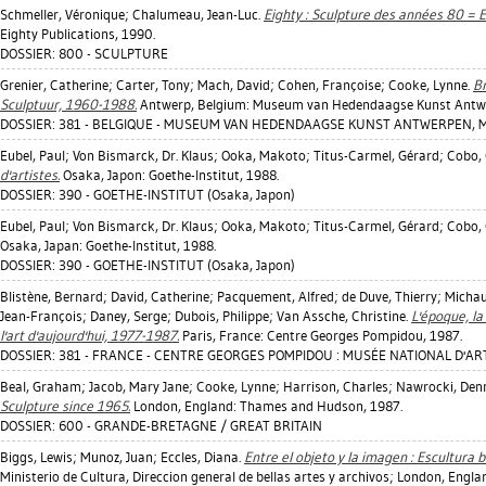
Schmeller, Véronique
;
Chalumeau, Jean-Luc
.
Eighty : Sculpture des années 80 = Ei
Eighty Publications, 1990.
DOSSIER: 800 - SCULPTURE
Grenier, Catherine
;
Carter, Tony
;
Mach, David
;
Cohen, Françoise
;
Cooke, Lynne
.
Br
Sculptuur, 1960-1988.
Antwerp, Belgium: Museum van Hedendaagse Kunst Antwe
DOSSIER: 381 - BELGIQUE - MUSEUM VAN HEDENDAAGSE KUNST ANTWERPEN, M
Eubel, Paul
;
Von Bismarck, Dr. Klaus
;
Ooka, Makoto
;
Titus-Carmel, Gérard
;
Cobo,
d'artistes.
Osaka, Japon: Goethe-Institut, 1988.
DOSSIER: 390 - GOETHE-INSTITUT (Osaka, Japon)
Eubel, Paul
;
Von Bismarck, Dr. Klaus
;
Ooka, Makoto
;
Titus-Carmel, Gérard
;
Cobo,
Osaka, Japan: Goethe-Institut, 1988.
DOSSIER: 390 - GOETHE-INSTITUT (Osaka, Japon)
Blistène, Bernard
;
David, Catherine
;
Pacquement, Alfred
;
de Duve, Thierry
;
Michau
Jean-François
;
Daney, Serge
;
Dubois, Philippe
;
Van Assche, Christine
.
L'époque, la
l'art d'aujourd'hui, 1977-1987.
Paris, France: Centre Georges Pompidou, 1987.
DOSSIER: 381 - FRANCE - CENTRE GEORGES POMPIDOU : MUSÉE NATIONAL D'AR
Beal, Graham
;
Jacob, Mary Jane
;
Cooke, Lynne
;
Harrison, Charles
;
Nawrocki, Denn
Sculpture since 1965.
London, England: Thames and Hudson, 1987.
DOSSIER: 600 - GRANDE-BRETAGNE / GREAT BRITAIN
Biggs, Lewis
;
Munoz, Juan
;
Eccles, Diana
.
Entre el objeto y la imagen : Escultura
Ministerio de Cultura, Direccion general de bellas artes y archivos; London, England