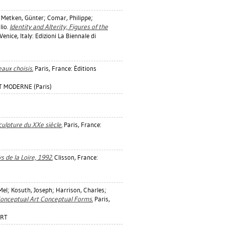
;
Metken, Günter
;
Comar, Philippe
;
lio
.
Identity and Alterity, Figures of the
Venice, Italy: Edizioni La Biennale di
aux choisis.
Paris, France: Éditions
T MODERNE (Paris)
culpture du XXe siècle.
Paris, France:
s de la Loire, 1992.
Clisson, France:
Mel
;
Kosuth, Joseph
;
Harrison, Charles
;
Conceptual Art Conceptual Forms.
Paris,
ART