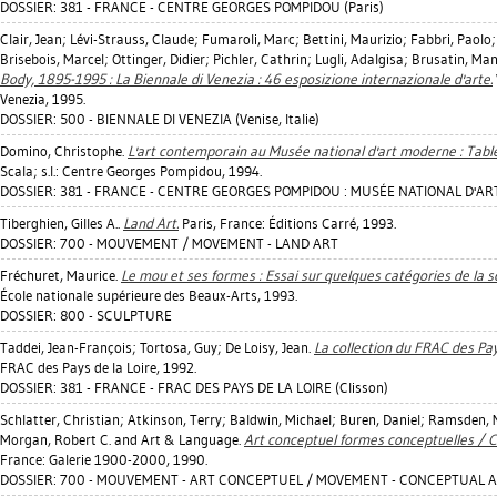
DOSSIER: 381 - FRANCE - CENTRE GEORGES POMPIDOU (Paris)
Clair, Jean
;
Lévi-Strauss, Claude
;
Fumaroli, Marc
;
Bettini, Maurizio
;
Fabbri, Paolo
Brisebois, Marcel
;
Ottinger, Didier
;
Pichler, Cathrin
;
Lugli, Adalgisa
;
Brusatin, Man
Body, 1895-1995 : La Biennale di Venezia : 46 esposizione internazionale d'arte.
Venezia, 1995.
DOSSIER: 500 - BIENNALE DI VENEZIA (Venise, Italie)
Domino, Christophe
.
L'art contemporain au Musée national d'art moderne : Table
Scala; s.l.: Centre Georges Pompidou, 1994.
DOSSIER: 381 - FRANCE - CENTRE GEORGES POMPIDOU : MUSÉE NATIONAL D'AR
Tiberghien, Gilles A.
.
Land Art.
Paris, France: Éditions Carré, 1993.
DOSSIER: 700 - MOUVEMENT / MOVEMENT - LAND ART
Fréchuret, Maurice
.
Le mou et ses formes : Essai sur quelques catégories de la s
École nationale supérieure des Beaux-Arts, 1993.
DOSSIER: 800 - SCULPTURE
Taddei, Jean-François
;
Tortosa, Guy
;
De Loisy, Jean
.
La collection du FRAC des Pay
FRAC des Pays de la Loire, 1992.
DOSSIER: 381 - FRANCE - FRAC DES PAYS DE LA LOIRE (Clisson)
Schlatter, Christian
;
Atkinson, Terry
;
Baldwin, Michael
;
Buren, Daniel
;
Ramsden, 
Morgan, Robert C.
and Art & Language.
Art conceptuel formes conceptuelles / 
France: Galerie 1900-2000, 1990.
DOSSIER: 700 - MOUVEMENT - ART CONCEPTUEL / MOVEMENT - CONCEPTUAL 