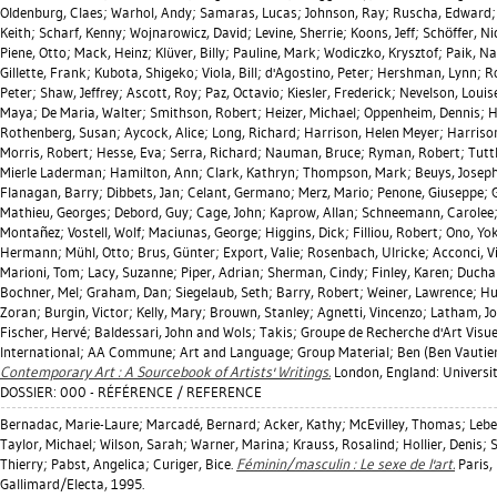
Oldenburg, Claes
;
Warhol, Andy
;
Samaras, Lucas
;
Johnson, Ray
;
Ruscha, Edward
Keith
;
Scharf, Kenny
;
Wojnarowicz, David
;
Levine, Sherrie
;
Koons, Jeff
;
Schöffer, Ni
Piene, Otto
;
Mack, Heinz
;
Klüver, Billy
;
Pauline, Mark
;
Wodiczko, Krysztof
;
Paik, N
Gillette, Frank
;
Kubota, Shigeko
;
Viola, Bill
;
d'Agostino, Peter
;
Hershman, Lynn
;
R
Peter
;
Shaw, Jeffrey
;
Ascott, Roy
;
Paz, Octavio
;
Kiesler, Frederick
;
Nevelson, Louis
Maya
;
De Maria, Walter
;
Smithson, Robert
;
Heizer, Michael
;
Oppenheim, Dennis
;
H
Rothenberg, Susan
;
Aycock, Alice
;
Long, Richard
;
Harrison, Helen Meyer
;
Harriso
Morris, Robert
;
Hesse, Eva
;
Serra, Richard
;
Nauman, Bruce
;
Ryman, Robert
;
Tutt
Mierle Laderman
;
Hamilton, Ann
;
Clark, Kathryn
;
Thompson, Mark
;
Beuys, Josep
Flanagan, Barry
;
Dibbets, Jan
;
Celant, Germano
;
Merz, Mario
;
Penone, Giuseppe
;
Mathieu, Georges
;
Debord, Guy
;
Cage, John
;
Kaprow, Allan
;
Schneemann, Carolee
Montañez
;
Vostell, Wolf
;
Maciunas, George
;
Higgins, Dick
;
Filliou, Robert
;
Ono, Yo
Hermann
;
Mühl, Otto
;
Brus, Günter
;
Export, Valie
;
Rosenbach, Ulricke
;
Acconci, V
Marioni, Tom
;
Lacy, Suzanne
;
Piper, Adrian
;
Sherman, Cindy
;
Finley, Karen
;
Ducha
Bochner, Mel
;
Graham, Dan
;
Siegelaub, Seth
;
Barry, Robert
;
Weiner, Lawrence
;
Hu
Zoran
;
Burgin, Victor
;
Kelly, Mary
;
Brouwn, Stanley
;
Agnetti, Vincenzo
;
Latham, J
Fischer, Hervé
;
Baldessari, John
and Wols; Takis; Groupe de Recherche d'Art Visuel
International; AA Commune; Art and Language; Group Material; Ben (Ben Vautier
Contemporary Art : A Sourcebook of Artists' Writings.
London, England: University
DOSSIER: 000 - RÉFÉRENCE / REFERENCE
Bernadac, Marie-Laure
;
Marcadé, Bernard
;
Acker, Kathy
;
McEvilley, Thomas
;
Lebe
Taylor, Michael
;
Wilson, Sarah
;
Warner, Marina
;
Krauss, Rosalind
;
Hollier, Denis
;
S
Thierry
;
Pabst, Angelica
;
Curiger, Bice
.
Féminin/masculin : Le sexe de l'art.
Paris,
Gallimard/Electa, 1995.