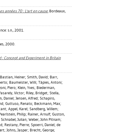
es années 70 : L'art en cause.
Bordeaux,
nce: s.n., 2001.
es, 2000.
d : Concept and Experiment in Britain
Bastian, Heiner
;
Smith, David
;
Barr,
berto
;
Baumeister, Willi
;
Tàpies, Antoni
;
oni, Piero
;
Klein, Yves
;
Biederman,
Vasarely, Victor
;
Riley, Bridget
;
Stella,
n, Daniel
;
Jensen, Alfred
;
Schapiro,
nd
;
Guttuso, Renato
;
Beckmann, Max
;
tant
;
Appel, Karel
;
Sandberg, Willem
;
Pearlstein, Philip
;
Rainer, Arnulf
;
Guston,
;
Schnabel, Julian
;
Weber, John Pitnam
;
nd
;
Restany, Pierre
;
Spoerri, Daniel
;
de
ert
;
Johns, Jasper
;
Brecht, George
;