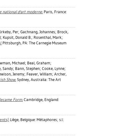
e national d'art moderne.
Paris, France:
irkeby, Per
;
Gachnang, Johannes
;
Brock,
l
;
Kupsit, Donald B.
;
Rosenthal, Mark
;
.
Pittsburgh, PA: The Carnegie Museum
wman, Michael
;
Beal, Graham
;
e, Sandy
;
Bann, Stephen
;
Cooke, Lynne
;
ewison, Jeremy
;
Feaver, William
;
Archer,
tish Show.
Sydney, Australia: The Art
 Became Form.
Cambridge, England:
ents).
Liège, Belgique: Métaphores; s.l.: