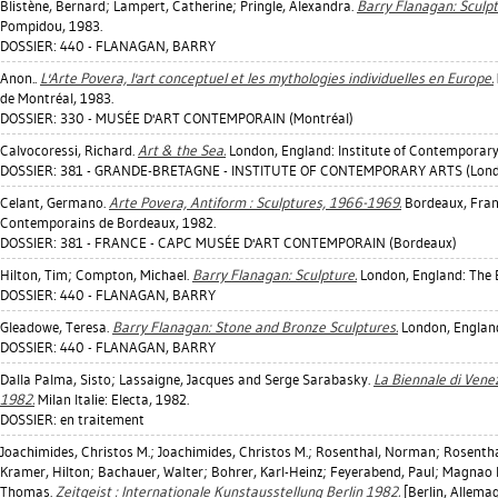
Blistène, Bernard
;
Lampert, Catherine
;
Pringle, Alexandra
.
Barry Flanagan: Sculpt
Pompidou, 1983.
DOSSIER: 440 - FLANAGAN, BARRY
Anon..
L'Arte Povera, l'art conceptuel et les mythologies individuelles en Europe.
de Montréal, 1983.
DOSSIER: 330 - MUSÉE D'ART CONTEMPORAIN (Montréal)
Calvocoressi, Richard
.
Art & the Sea.
London, England: Institute of Contemporary
DOSSIER: 381 - GRANDE-BRETAGNE - INSTITUTE OF CONTEMPORARY ARTS (Lond
Celant, Germano
.
Arte Povera, Antiform : Sculptures, 1966-1969.
Bordeaux, Franc
Contemporains de Bordeaux, 1982.
DOSSIER: 381 - FRANCE - CAPC MUSÉE D'ART CONTEMPORAIN (Bordeaux)
Hilton, Tim
;
Compton, Michael
.
Barry Flanagan: Sculpture.
London, England: The B
DOSSIER: 440 - FLANAGAN, BARRY
Gleadowe, Teresa
.
Barry Flanagan: Stone and Bronze Sculptures.
London, England:
DOSSIER: 440 - FLANAGAN, BARRY
Dalla Palma, Sisto
;
Lassaigne, Jacques
and Serge Sarabasky.
La Biennale di Venez
1982.
Milan Italie: Electa, 1982.
DOSSIER: en traitement
Joachimides, Christos M.
;
Joachimides, Christos M.
;
Rosenthal, Norman
;
Rosenth
Kramer, Hilton
;
Bachauer, Walter
;
Bohrer, Karl-Heinz
;
Feyerabend, Paul
;
Magnao L
Thomas
.
Zeitgeist : Internationale Kunstausstellung Berlin 1982.
[Berlin, Allema