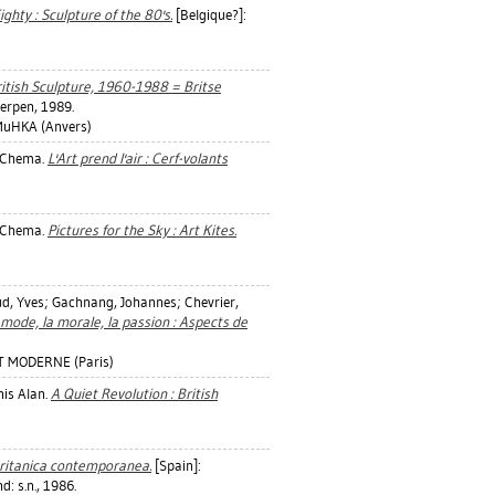
ghty : Sculpture of the 80's.
[Belgique?]:
itish Sculpture, 1960-1988 = Britse
rpen, 1989.
uHKA (Anvers)
 Chema
.
L'Art prend l'air : Cerf-volants
 Chema
.
Pictures for the Sky : Art Kites.
d, Yves
;
Gachnang, Johannes
;
Chevrier,
 mode, la morale, la passion : Aspects de
T MODERNE (Paris)
is Alan
.
A Quiet Revolution : British
 britanica contemporanea.
[Spain]:
: s.n., 1986.