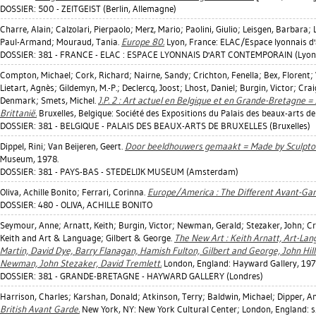
DOSSIER: 500 - ZEITGEIST (Berlin, Allemagne)
Charre, Alain
;
Calzolari, Pierpaolo
;
Merz, Mario
;
Paolini, Giulio
;
Leisgen, Barbara
;
Paul-Armand
;
Mouraud, Tania
.
Europe 80.
Lyon, France: ELAC/Espace lyonnais d
DOSSIER: 381 - FRANCE - ELAC : ESPACE LYONNAIS D'ART CONTEMPORAIN (Lyon
Compton, Michael
;
Cork, Richard
;
Nairne, Sandy
;
Crichton, Fenella
;
Bex, Florent
;
Lietart, Agnès
;
Gildemyn, M.-P.
;
Declercq, Joost
;
Lhost, Daniel
;
Burgin, Victor
;
Crai
Denmark
;
Smets, Michel
.
J.P. 2 : Art actuel en Belgique et en Grande-Bretagne = J
Brittanië.
Bruxelles, Belgique: Société des Expositions du Palais des beaux-arts de
DOSSIER: 381 - BELGIQUE - PALAIS DES BEAUX-ARTS DE BRUXELLES (Bruxelles)
Dippel, Rini
;
Van Beijeren, Geert
.
Door beeldhouwers gemaakt = Made by Sculptor
Museum, 1978.
DOSSIER: 381 - PAYS-BAS - STEDELIJK MUSEUM (Amsterdam)
Oliva, Achille Bonito
;
Ferrari, Corinna
.
Europe/America : The Different Avant-Gar
DOSSIER: 480 - OLIVA, ACHILLE BONITO
Seymour, Anne
;
Arnatt, Keith
;
Burgin, Victor
;
Newman, Gerald
;
Stezaker, John
;
Cr
Keith
and Art & Language; Gilbert & George.
The New Art : Keith Arnatt, Art-Lan
Martin, David Dye, Barry Flanagan, Hamish Fulton, Gilbert and George, John Hill
Newman, John Stezaker, David Tremlett.
London, England: Hayward Gallery, 197
DOSSIER: 381 - GRANDE-BRETAGNE - HAYWARD GALLERY (Londres)
Harrison, Charles
;
Karshan, Donald
;
Atkinson, Terry
;
Baldwin, Michael
;
Dipper, A
British Avant Garde.
New York, NY: New York Cultural Center; London, England: s.