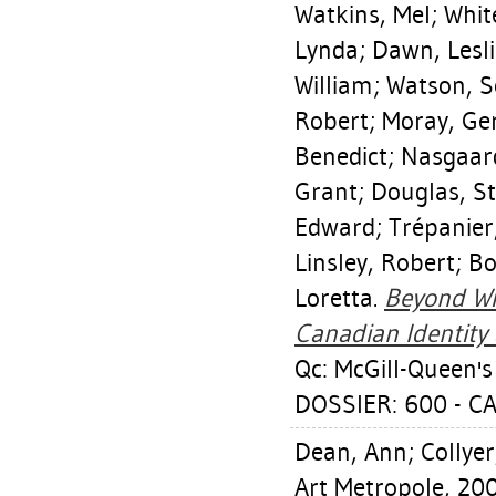
Watkins, Mel
;
Whit
Lynda
;
Dawn, Lesli
William
;
Watson, S
Robert
;
Moray, Ge
Benedict
;
Nasgaar
Grant
;
Douglas, S
Edward
;
Trépanier
Linsley, Robert
;
Bo
Loretta
.
Beyond Wi
Canadian Identity
Qc: McGill-Queen's
DOSSIER: 600 - 
Dean, Ann
;
Collyer
Art Metropole, 200