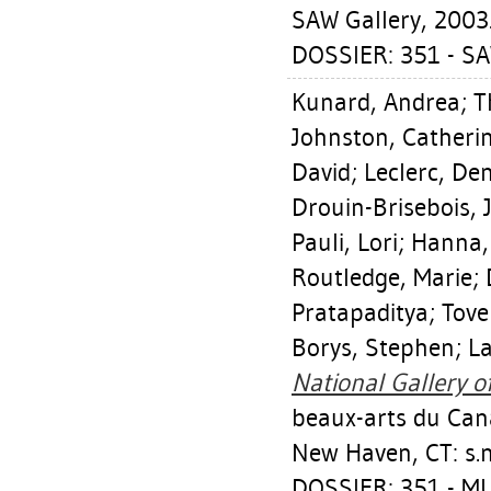
SAW Gallery, 2003
DOSSIER: 351 - S
Kunard, Andrea
;
T
Johnston, Catheri
David
;
Leclerc, Den
Drouin-Brisebois, 
Pauli, Lori
;
Hanna,
Routledge, Marie
;
Pratapaditya
;
Tove
Borys, Stephen
;
La
National Gallery o
beaux-arts du Can
New Haven, CT: s.n
DOSSIER: 351 - 