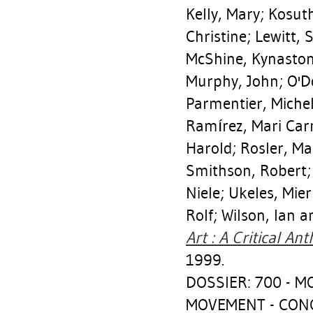
Kelly, Mary
;
Kosuth
Christine
;
Lewitt, 
McShine, Kynasto
Murphy, John
;
O'D
Parmentier, Miche
Ramírez, Mari Ca
Harold
;
Rosler, Ma
Smithson, Robert
Niele
;
Ukeles, Mie
Rolf
;
Wilson, Ian
an
Art : A Critical Ant
1999.
DOSSIER: 700 - 
MOVEMENT - CON