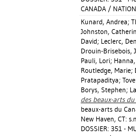
CANADA / NATION
Kunard, Andrea
;
T
Johnston, Catheri
David
;
Leclerc, Den
Drouin-Brisebois, 
Pauli, Lori
;
Hanna,
Routledge, Marie
;
Pratapaditya
;
Tove
Borys, Stephen
;
La
des beaux-arts du
beaux-arts du Can
New Haven, CT: s.n
DOSSIER: 351 - 