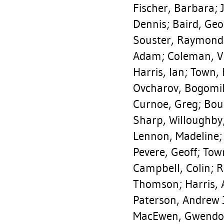
Fischer, Barbara
;
Dennis
;
Baird, Ge
Souster, Raymond
Adam
;
Coleman, V
Harris, Ian
;
Town, 
Ovcharov, Bogomi
Curnoe, Greg
;
Bou
Sharp, Willoughby
Lennon, Madeline
Pevere, Geoff
;
Tow
Campbell, Colin
;
R
Thomson
;
Harris,
Paterson, Andrew
MacEwen, Gwendo