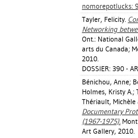
nomorepotlucks: 
Tayler, Felicity
.
Con
Networking betwee
Ont.: National Ga
arts du Canada; Mo
2010.
DOSSIER: 390 - AR
Bénichou, Anne
;
B
Holmes, Kristy A.
;
Thériault, Michèle
Documentary Proto
(1967-1975).
Montr
Art Gallery, 2010.