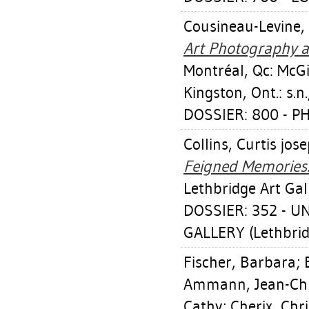
Cousineau-Levine,
Art Photography a
Montréal, Qc: McGi
Kingston, Ont.: s.n
DOSSIER: 800 - 
Collins, Curtis jos
Feigned Memories
Lethbridge Art Gal
DOSSIER: 352 - U
GALLERY (Lethbrid
Fischer, Barbara
;
Ammann, Jean-Chr
Cathy
;
Cherix, Chr