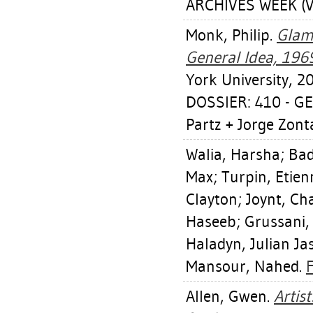
ARCHIVES WEEK (V
Monk, Philip
.
Glamo
General Idea, 196
York University, 2
DOSSIER: 410 - GE
Partz + Jorge Zonta
Walia, Harsha
;
Bad
Max
;
Turpin, Etien
Clayton
;
Joynt, Ch
Haseeb
;
Grussani,
Haladyn, Julian Ja
Mansour, Nahed
.
F
Allen, Gwen
.
Artis