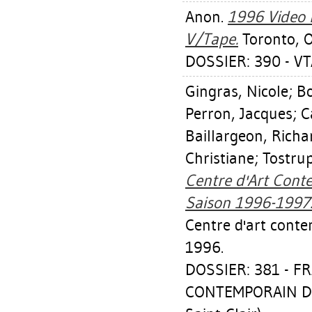
Anon.
1996 Video 
V/Tape.
Toronto, O
DOSSIER: 390 - VTA
Gingras, Nicole
;
Bo
Perron, Jacques
;
C
Baillargeon, Richa
Christiane
;
Tostrup
Centre d'Art Cont
Saison 1996-1997
Centre d'art cont
1996.
DOSSIER: 381 - F
CONTEMPORAIN DE