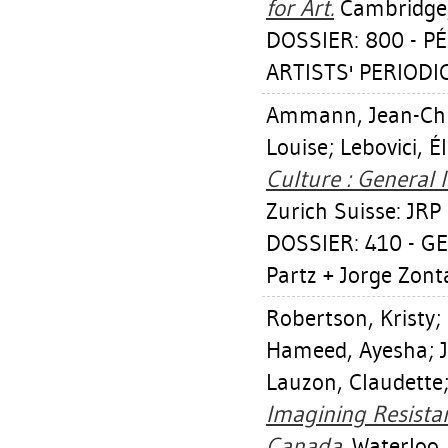
for Art.
Cambridge,
DOSSIER: 800 - P
ARTISTS' PERIODI
Ammann, Jean-Chr
Louise
;
Lebovici, É
Culture : General 
Zurich Suisse: JRP 
DOSSIER: 410 - GE
Partz + Jorge Zonta
Robertson, Kristy
;
Hameed, Ayesha
;
Lauzon, Claudette
Imagining Resistan
Canada.
Waterloo, 