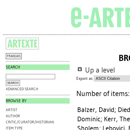
BR
FRANÇAIS
SEARCH
Up a level
Export as
ADVANCED SEARCH
Number of items
BROWSE BY
Balzer, David
;
Died
ARTIST
AUTHOR
Dominic
;
Kerr, Th
CRITIC/CURATOR/HISTORIAN
Sholem
;
Lebovici, 
ITEM TYPE