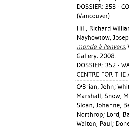
DOSSIER: 353 - 
(Vancouver)
Hill, Richard Willi
Nayhowtow, Jose
monde à l'envers.
V
Gallery, 2008.
DOSSIER: 352 - W
CENTRE FOR THE A
O'Brian, John
;
Whit
Marshall
;
Snow, M
Sloan, Johanne
;
B
Northrop
;
Lord, B
Walton, Paul
;
Done