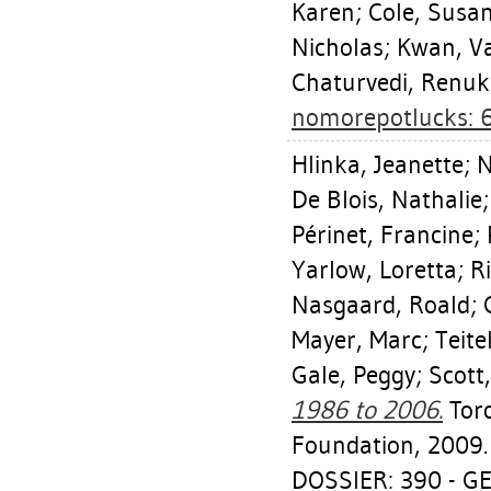
Karen
;
Cole, Susan
Nicholas
;
Kwan, V
Chaturvedi, Renu
nomorepotlucks: 
Hlinka, Jeanette
;
N
De Blois, Nathalie
Périnet, Francine
;
Yarlow, Loretta
;
Ri
Nasgaard, Roald
;
Mayer, Marc
;
Teit
Gale, Peggy
;
Scott,
1986 to 2006.
Toro
Foundation, 2009.
DOSSIER: 390 - 