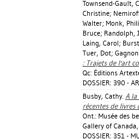
Townsend-Gault, C
Christine
;
Nemirof
Walter
;
Monk, Phil
Bruce
;
Randolph, 
Laing, Carol
;
Burst
Tuer, Dot
;
Gagnon
: Trajets de l'art
Qc: Éditions Artext
DOSSIER: 390 - AR
Busby, Cathy
.
A la
récentes de livres 
Ont.: Musée des b
Gallery of Canada,
DOSSIER: 351 - 