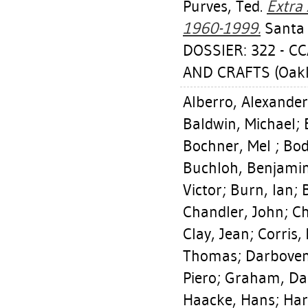
Purves, Ted
.
Extra 
1960-1999.
Santa 
DOSSIER: 322 - C
AND CRAFTS (Oakl
Alberro, Alexander
Baldwin, Michael
;
Bochner, Mel
;
Bod
Buchloh, Benjamin
Victor
;
Burn, Ian
;
Chandler, John
;
Ch
Clay, Jean
;
Corris,
Thomas
;
Darbove
Piero
;
Graham, Da
Haacke, Hans
;
Har