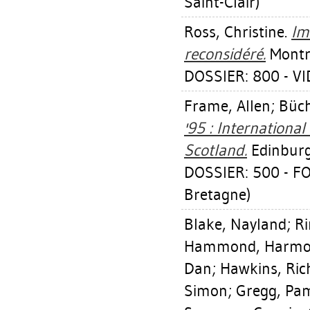
Saint-Clair)
Ross, Christine
.
Im
reconsidéré.
Montré
DOSSIER: 800 - V
Frame, Allen
;
Büch
'95 : International
Scotland.
Edinburgh
DOSSIER: 500 - F
Bretagne)
Blake, Nayland
;
Ri
Hammond, Harmo
Dan
;
Hawkins, Ric
Simon
;
Gregg, Pa