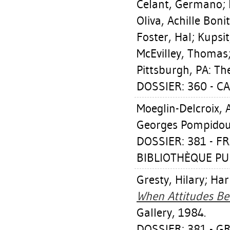
Celant, Germano
;
Oliva, Achille Boni
Foster, Hal
;
Kupsit
McEvilley, Thomas
Pittsburgh, PA: T
DOSSIER: 360 - C
Moeglin-Delcroix,
Georges Pompidou/B
DOSSIER: 381 - 
BIBLIOTHÈQUE PUB
Gresty, Hilary
;
Har
When Attitudes B
Gallery, 1984.
DOSSIER: 381 - 