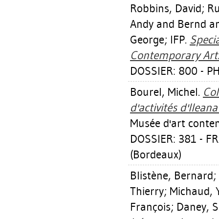
Robbins, David
;
Ru
Andy
and Bernd an
George; IFP.
Specia
Contemporary Art
DOSSIER: 800 - 
Bourel, Michel
.
Col
d'activités d'Ilea
Musée d'art conte
DOSSIER: 381 - 
(Bordeaux)
Blistène, Bernard
;
Thierry
;
Michaud, 
François
;
Daney, S