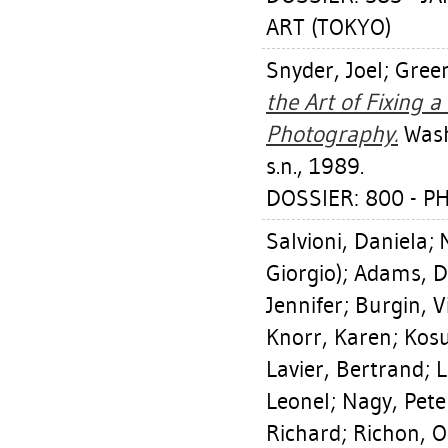
ART (TOKYO)
Snyder, Joel
;
Gree
the Art of Fixing 
Photography.
Washi
s.n., 1989.
DOSSIER: 800 - 
Salvioni, Daniela
;
Giorgio)
;
Adams, D
Jennifer
;
Burgin, V
Knorr, Karen
;
Kosu
Lavier, Bertrand
;
L
Leonel
;
Nagy, Pete
Richard
;
Richon, Ol