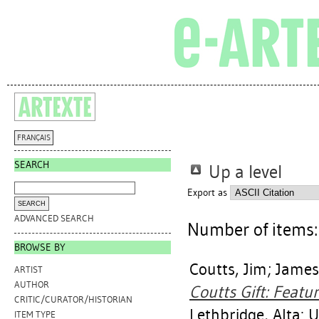
FRANÇAIS
SEARCH
Up a level
Export as
ADVANCED SEARCH
Number of items
BROWSE BY
Coutts, Jim
;
James
ARTIST
AUTHOR
Coutts Gift: Featu
CRITIC/CURATOR/HISTORIAN
Lethbridge, Alta: U
ITEM TYPE