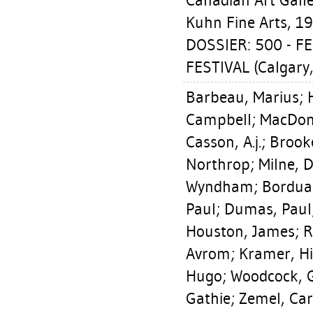
Canadian Art Galleri
Kuhn Fine Arts, 19
DOSSIER: 500 - F
FESTIVAL (Calgary,
Barbeau, Marius
;
Campbell
;
MacDona
Casson, A.j.
;
Brook
Northrop
;
Milne, 
Wyndham
;
Borduas
Paul
;
Dumas, Paul
Houston, James
;
R
Avrom
;
Kramer, Hi
Hugo
;
Woodcock, 
Gathie
;
Zemel, Car