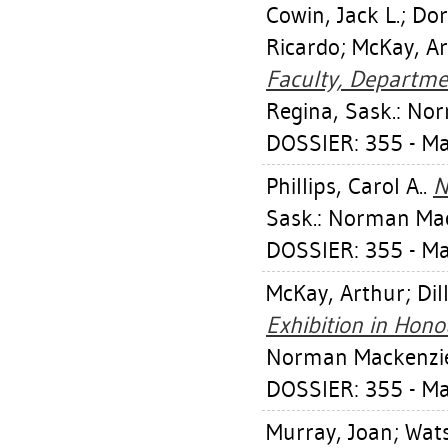
Cowin, Jack L.
;
Dor
Ricardo
;
McKay, Ar
Faculty, Departmen
Regina, Sask.: No
DOSSIER: 355 - M
Phillips, Carol A.
.
N
Sask.: Norman Mac
DOSSIER: 355 - M
McKay, Arthur
;
Dil
Exhibition in Hono
Norman Mackenzie 
DOSSIER: 355 - M
Murray, Joan
;
Wats