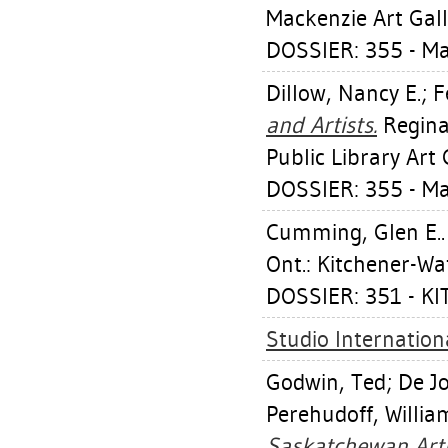
Mackenzie Art Gall
DOSSIER: 355 - M
Dillow, Nancy E.
;
F
and Artists.
Regina,
Public Library Art 
DOSSIER: 355 - M
Cumming, Glen E.
Ont.: Kitchener-Wa
DOSSIER: 351 - K
Studio Internationa
Godwin, Ted
;
De J
Perehudoff, Willia
Saskatchewan Arti