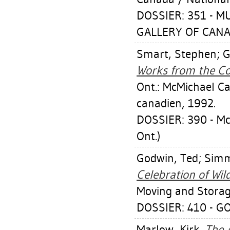
DOSSIER: 351 - 
GALLERY OF CANA
Smart, Stephen
;
G
Works from the Col
Ont.: McMichael Ca
canadien, 1992.
DOSSIER: 390 - M
Ont.)
Godwin, Ted
;
Simm
Celebration of Wil
Moving and Storag
DOSSIER: 410 - G
Marlow, Kirk
.
The A