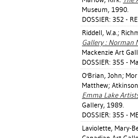
Museum, 1990.
DOSSIER: 352 - R
Riddell, W.a.
;
Richm
Gallery : Norman 
Mackenzie Art Gall
DOSSIER: 355 - M
O'Brian, John
;
Mor
Matthew
;
Atkinson
Emma Lake Artists
Gallery, 1989.
DOSSIER: 355 - M
Laviolette, Mary-B