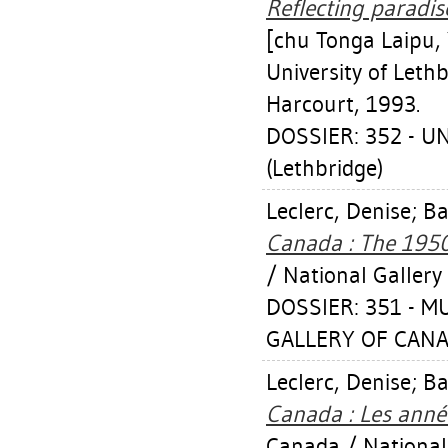
Reflecting paradise
[chu Tong­a Laipu,
University of Lethb
Harcourt, 1993.
DOSSIER: 352 - U
(Lethbridge)
Leclerc, Denise
;
Ba
Canada : The 1950
/ National Gallery
DOSSIER: 351 - 
GALLERY OF CANA
Leclerc, Denise
;
Ba
Canada : Les anné
Canada / National