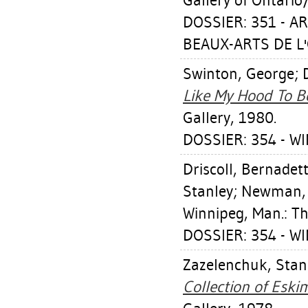
Gallery of Ontario
DOSSIER: 351 - A
BEAUX-ARTS DE L'
Swinton, George
;
Like My Hood To Be
Gallery, 1980.
DOSSIER: 354 - W
Driscoll, Bernadet
Stanley
;
Newman, 
Winnipeg, Man.: Th
DOSSIER: 354 - W
Zazelenchuk, Stan
Collection of Eski