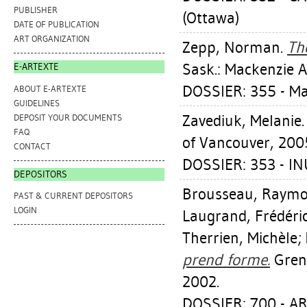
PUBLISHER
(Ottawa)
DATE OF PUBLICATION
ART ORGANIZATION
Zepp, Norman
.
The
Sask.: Mackenzie A
E-ARTEXTE
DOSSIER: 355 - M
ABOUT E-ARTEXTE
GUIDELINES
Zavediuk, Melanie
DEPOSIT YOUR DOCUMENTS
FAQ
of Vancouver, 200
CONTACT
DOSSIER: 353 - I
DEPOSITORS
Brousseau, Raym
PAST & CURRENT DEPOSITORS
LOGIN
Laugrand, Frédéri
Therrien, Michèle
;
prend forme.
Greno
2002.
DOSSIER: 700 - AR