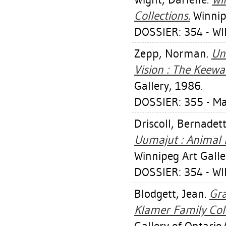
Collections.
Winnipe
DOSSIER: 354 - W
Zepp, Norman
.
Un
Vision : The Keewat
Gallery, 1986.
DOSSIER: 355 - M
Driscoll, Bernadet
Uumajut : Animal I
Winnipeg Art Galle
DOSSIER: 354 - W
Blodgett, Jean
.
Gra
Klamer Family Colle