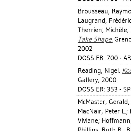
Brousseau, Raym
Laugrand, Frédéri
Therrien, Michèle
;
Take Shape.
Grenob
2002.
DOSSIER: 700 - AR
Reading, Nigel
.
Ke
Gallery, 2000.
DOSSIER: 353 - S
McMaster, Gerald
MacNair, Peter L.
;
Viviane
;
Hoffmann
Phillips, Ruth B.
;
B