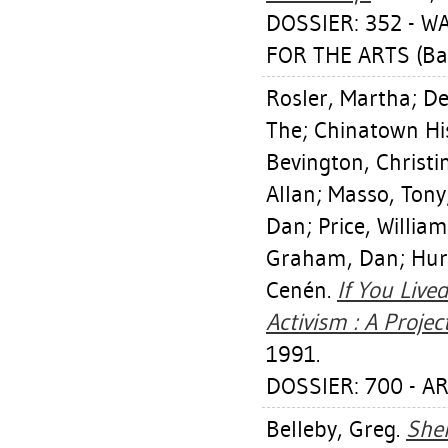
DOSSIER: 352 - W
FOR THE ARTS (Ba
Rosler, Martha
;
De
The
;
Chinatown His
Bevington, Christi
Allan
;
Masso, Tony
Dan
;
Price, William
Graham, Dan
;
Hur
Cenén.
If You Live
Activism : A Projec
1991.
DOSSIER: 700 - A
Belleby, Greg
.
Shel