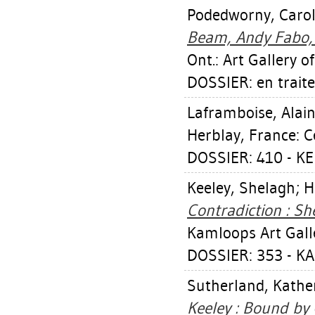
Podedworny, Caro
Beam, Andy Fabo, 
Ont.: Art Gallery o
DOSSIER: en trait
Laframboise, Alai
Herblay, France: C
DOSSIER: 410 - K
Keeley, Shelagh
;
H
Contradiction : S
Kamloops Art Gall
DOSSIER: 353 - K
Sutherland, Kathe
Keeley : Bound by 