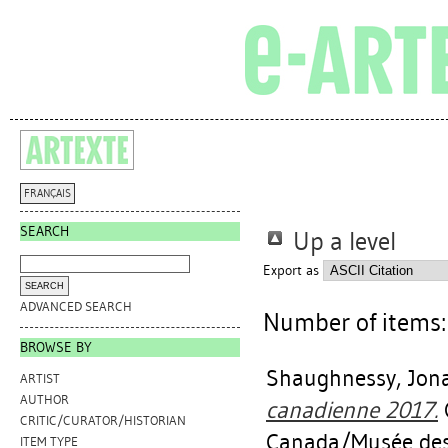
FRANÇAIS
SEARCH
Up a level
Export as
ADVANCED SEARCH
Number of items
BROWSE BY
Shaughnessy, Jon
ARTIST
AUTHOR
canadienne 2017.
O
CRITIC/CURATOR/HISTORIAN
Canada/Musée des
ITEM TYPE