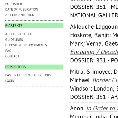
PUBLISHER
DOSSIER: 351 - 
DATE OF PUBLICATION
NATIONAL GALLER
ART ORGANIZATION
Aklouche-Laggoun
E-ARTEXTE
Hoskote, Ranjit
;
M
ABOUT E-ARTEXTE
GUIDELINES
Mark
;
Verna, Gaët
DEPOSIT YOUR DOCUMENTS
Encoding / Decodi
FAQ
CONTACT
DOSSIER: 351 - PO
DEPOSITORS
Mitra, Srimoyee
;
D
PAST & CURRENT DEPOSITORS
Michael
.
Border Cu
LOGIN
Windsor; London, 
DOSSIER: 351 - A
Anon.
In Order to J
Mumbai, India: Go