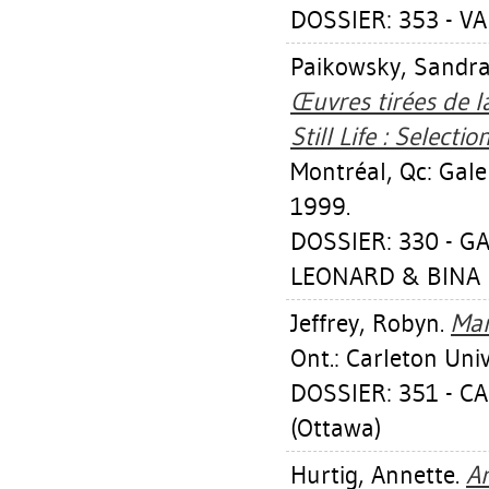
DOSSIER: 353 - V
Paikowsky, Sandr
Œuvres tirées de l
Still Life : Select
Montréal, Qc: Gale
1999.
DOSSIER: 330 - G
LEONARD & BINA E
Jeffrey, Robyn
.
Mar
Ont.: Carleton Univ
DOSSIER: 351 - 
(Ottawa)
Hurtig, Annette
.
Ar