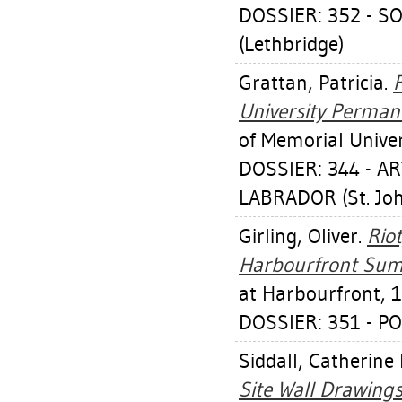
DOSSIER: 352 - 
(Lethbridge)
Grattan, Patricia
.
R
University Permane
of Memorial Univer
DOSSIER: 344 - 
LABRADOR (St. Joh
Girling, Oliver
.
Riot
Harbourfront Su
at Harbourfront, 
DOSSIER: 351 - PO
Siddall, Catherine 
Site Wall Drawings