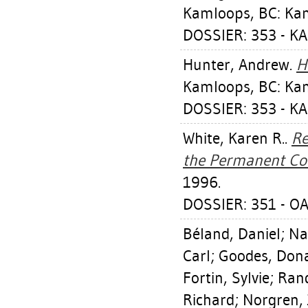
Kamloops, BC: Kam
DOSSIER: 353 - K
Hunter, Andrew
.
H
Kamloops, BC: Kam
DOSSIER: 353 - K
White, Karen R.
.
Re
the Permanent Col
1996.
DOSSIER: 351 - OA
Béland, Daniel
;
Na
Carl
;
Goodes, Don
Fortin, Sylvie
;
Rand
Richard
;
Norgren, 