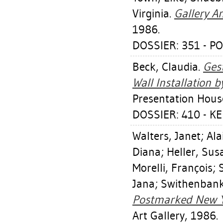
Virginia
.
Gallery A
1986.
DOSSIER: 351 - PO
Beck, Claudia
.
Gest
Wall Installation 
Presentation House
DOSSIER: 410 - K
Walters, Janet
;
Ala
Diana
;
Heller, Su
Morelli, François
;
Jana
;
Swithenbank
Postmarked New Y
Art Gallery, 1986.