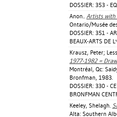
DOSSIER: 353 - E
Anon..
Artists with
Ontario/Musée des 
DOSSIER: 351 - A
BEAUX-ARTS DE L'
Krausz, Peter
;
Les
1977-1982 = Drawi
Montréal, Qc: Sai
Bronfman, 1983.
DOSSIER: 330 - 
BRONFMAN CENTRE
Keeley, Shelagh
.
S
Alta: Southern Alb