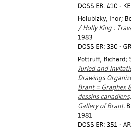
DOSSIER: 410 - K
Holubizky, Ihor
;
Bo
/ Holly King : Trav
1983.
DOSSIER: 330 - GR
Pottruff, Richard
;
Juried and Invitat
Drawings Organize
Brant = Graphex 8
dessins canadiens,
Gallery of Brant.
Br
1981.
DOSSIER: 351 - A