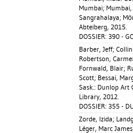
Mumbai; Mumbai, I
Sangrahalaya; M
Abteiberg, 2015.
DOSSIER: 390 - G
Barber, Jeff
;
Collin
Robertson, Carme
Fornwald, Blair
;
R
Scott
;
Bessai, Mar
Sask.: Dunlop Art 
Library, 2012.
DOSSIER: 355 - D
Zorde, Izida
;
Landg
Léger, Marc James