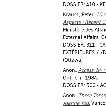
DOSSIER: 410 - K
Krausz, Peter
.
10 A
Aspects : Recent 
Ministère des Aff
External Affairs, 
DOSSIER: 311 - C
EXTÉRIEURES / /
(Ottawa)
Anon..
Access '84 :
Ont.: s.n., 1984.
DOSSIER: 500 - AC
Anon..
Three Toront
Joanne Tod.
Vancou