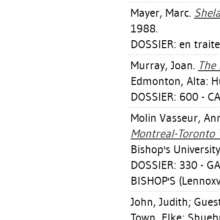
Mayer, Marc
.
Shela
1988.
DOSSIER: en trait
Murray, Joan
.
The 
Edmonton, Alta: Hu
DOSSIER: 600 - 
Molin Vasseur, An
Montreal-Toronto 
Bishop's Universit
DOSSIER: 330 - G
BISHOP'S (Lennoxvi
John, Judith
;
Guest
Town, Elke
;
Shueb