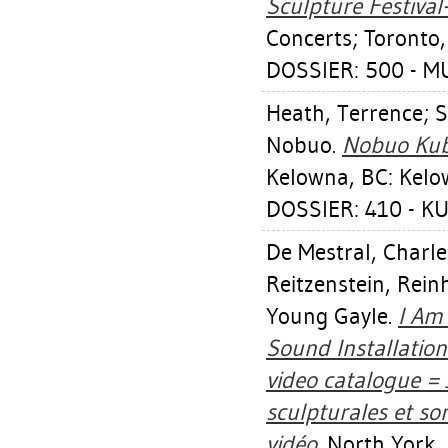
Sculpture Festiva
Concerts; Toronto,
DOSSIER: 500 - MU
Heath, Terrence
;
S
Nobuo
.
Nobuo Kubo
Kelowna, BC: Kelow
DOSSIER: 410 - 
De Mestral, Charle
Reitzenstein, Rein
Young Gayle.
I Am 
Sound Installation
video catalogue = J
sculpturales et son
vidéo.
North York, 