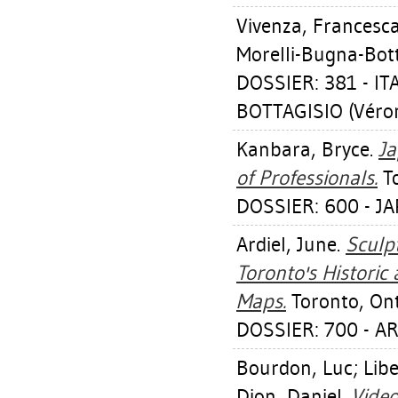
Vivenza, Francesc
Morelli-Bugna-Bott
DOSSIER: 381 - I
BOTTAGISIO (Véro
Kanbara, Bryce
.
Ja
of Professionals.
To
DOSSIER: 600 - J
Ardiel, June
.
Sculp
Toronto's Histori
Maps.
Toronto, Ont
DOSSIER: 700 - A
Bourdon, Luc
;
Lib
Dion, Daniel
.
Video