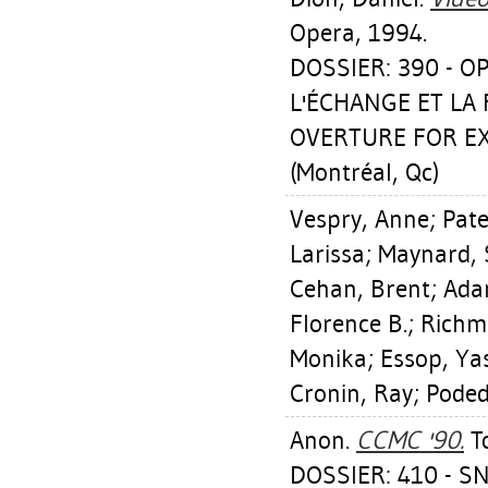
Opera, 1994.
DOSSIER: 390 - 
L'ÉCHANGE ET LA 
OVERTURE FOR EX
(Montréal, Qc)
Vespry, Anne
;
Pate
Larissa
;
Maynard, 
Cehan, Brent
;
Ada
Florence B.
;
Richm
Monika
;
Essop, Ya
Cronin, Ray
;
Poded
Anon.
CCMC '90.
To
DOSSIER: 410 - S