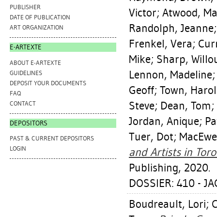
PUBLISHER
Victor
;
Atwood, Ma
DATE OF PUBLICATION
Randolph, Jeanne
ART ORGANIZATION
Frenkel, Vera
;
Cur
E-ARTEXTE
Mike
;
Sharp, Will
ABOUT E-ARTEXTE
Lennon, Madeline
GUIDELINES
DEPOSIT YOUR DOCUMENTS
Geoff
;
Town, Haro
FAQ
Steve
;
Dean, Tom
;
CONTACT
Jordan, Anique
;
Pa
DEPOSITORS
Tuer, Dot
;
MacEwe
PAST & CURRENT DEPOSITORS
LOGIN
and Artists in Toro
Publishing, 2020.
DOSSIER: 410 - JA
Boudreault, Lori
;