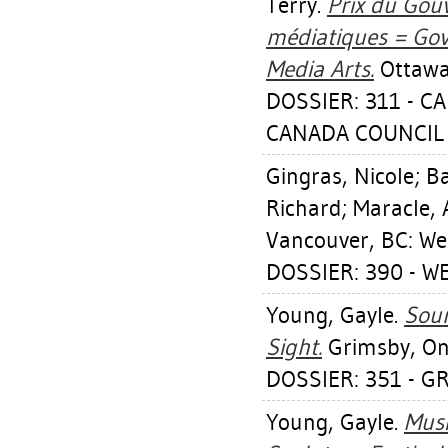
Terry
.
Prix du Gouv
médiatiques = Gov
Media Arts.
Ottawa,
DOSSIER: 311 - C
CANADA COUNCIL 
Gingras, Nicole
;
Ba
Richard
;
Maracle, 
Vancouver, BC: We
DOSSIER: 390 - W
Young, Gayle
.
Soun
Sight.
Grimsby, Ont
DOSSIER: 351 - G
Young, Gayle
.
Musi