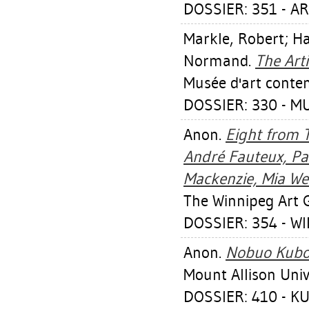
DOSSIER: 351 - A
Markle, Robert
;
Ha
Normand
.
The Arti
Musée d'art conte
DOSSIER: 330 - M
Anon.
Eight from T
André Fauteux, Pa
Mackenzie, Mia Wes
The Winnipeg Art G
DOSSIER: 354 - W
Anon.
Nobuo Kubo
Mount Allison Univ
DOSSIER: 410 - 