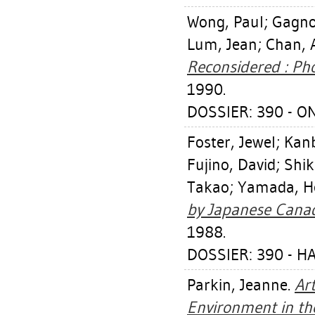
Wong, Paul
;
Gagno
Lum, Jean
;
Chan, 
Reconsidered : Pho
1990.
DOSSIER: 390 - O
Foster, Jewel
;
Kanb
Fujino, David
;
Shik
Takao
;
Yamada, H
by Japanese Canad
1988.
DOSSIER: 390 - HA
Parkin, Jeanne
.
Art
Environment in the