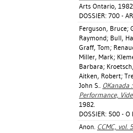
Arts Ontario, 1982
DOSSIER: 700 - A
Ferguson, Bruce
;
Raymond
;
Bull, H
Graff, Tom
;
Renau
Miller, Mark
;
Kleme
Barbara
;
Kroetsch
Aitken, Robert
;
Tr
John S.
.
OKanada : 
Performance, Vide
1982.
DOSSIER: 500 - O 
Anon.
CCMC, vol. 5