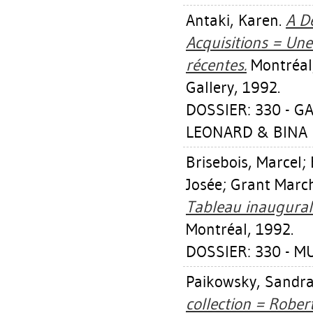
Antaki, Karen
.
A De
Acquisitions = Une 
récentes.
Montréal,
Gallery, 1992.
DOSSIER: 330 - G
LEONARD & BINA E
Brisebois, Marcel
;
Josée
;
Grant Marc
Tableau inaugural
Montréal, 1992.
DOSSIER: 330 - M
Paikowsky, Sandr
collection = Robert