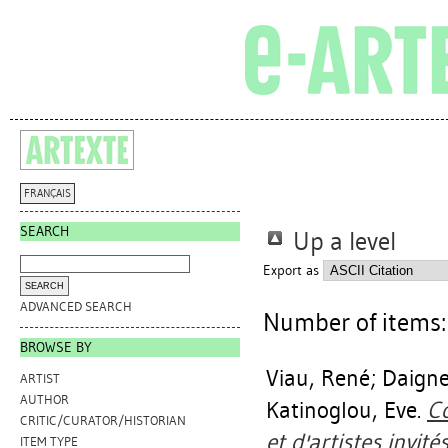
FRANÇAIS
SEARCH
Up a level
Export as
ADVANCED SEARCH
Number of items
BROWSE BY
Viau, René
;
Daigne
ARTIST
AUTHOR
Katinoglou, Eve
.
Co
CRITIC/CURATOR/HISTORIAN
et d'artistes invités
ITEM TYPE