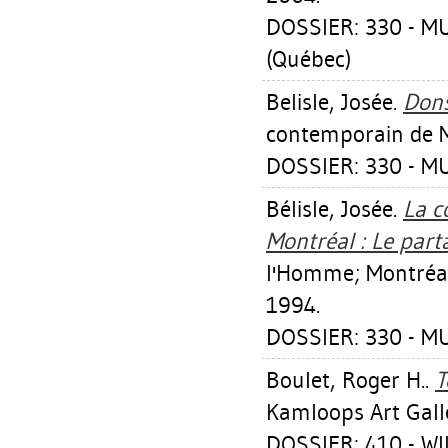
DOSSIER: 330 - 
(Québec)
Belisle, Josée
.
Don
contemporain de M
DOSSIER: 330 - M
Bélisle, Josée
.
La c
Montréal : Le part
l'Homme; Montréal
1994.
DOSSIER: 330 - M
Boulet, Roger H.
.
T
Kamloops Art Gall
DOSSIER: 410 - W