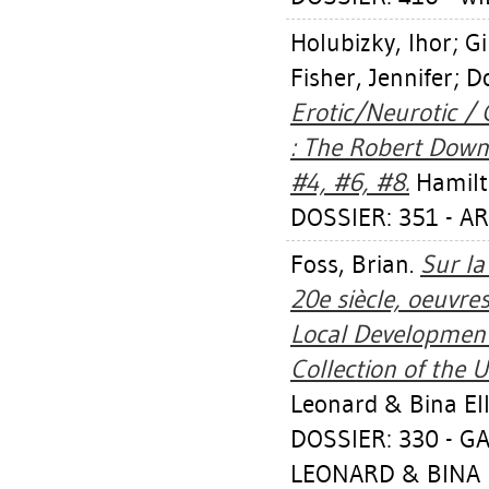
Holubizky, Ihor
;
Gi
Fisher, Jennifer
;
D
Erotic/Neurotic / 
: The Robert Downi
#4, #6, #8.
Hamilto
DOSSIER: 351 - A
Foss, Brian
.
Sur la
20e siècle, oeuvres
Local Development
Collection of the U
Leonard & Bina Ell
DOSSIER: 330 - G
LEONARD & BINA E