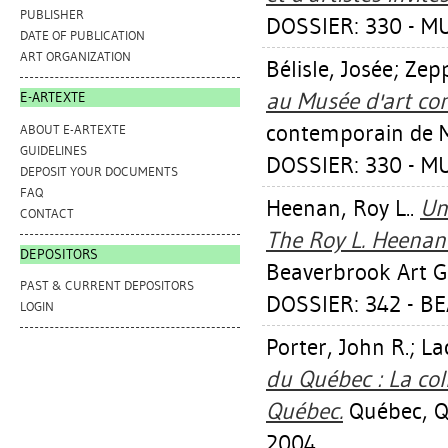
PUBLISHER
DOSSIER: 330 - MU
DATE OF PUBLICATION
ART ORGANIZATION
Bélisle, Josée
;
Zepp
au Musée d'art co
E-ARTEXTE
contemporain de M
ABOUT E-ARTEXTE
GUIDELINES
DOSSIER: 330 - M
DEPOSIT YOUR DOCUMENTS
FAQ
Heenan, Roy L.
.
Un
CONTACT
The Roy L. Heenan 
DEPOSITORS
Beaverbrook Art Ga
PAST & CURRENT DEPOSITORS
DOSSIER: 342 - B
LOGIN
Porter, John R.
;
La
du Québec : La col
Québec.
Québec, Qc
2004.