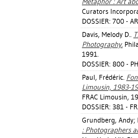
Metaphor : Art ab
Curators Incorpor
DOSSIER: 700 - A
Davis, Melody D.
.
T
Photography.
Phila
1991.
DOSSIER: 800 - 
Paul, Frédéric
.
Fon
Limousin, 1983-19
FRAC Limousin, 19
DOSSIER: 381 - F
Grundberg, Andy
;
: Photographers an