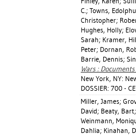
Finley, Karen
;
Sull
C.
;
Towns, Edolph
Christopher
;
Rober
Hughes, Holly
;
Elo
Sarah
;
Kramer, Hi
Peter
;
Dornan, Ro
Barrie, Dennis
;
Si
Wars : Documents f
New York, NY: New
DOSSIER: 700 - 
Miller, James
;
Grov
David
;
Beaty, Bart
Weinmann, Moniq
Dahlia
;
Kinahan, D