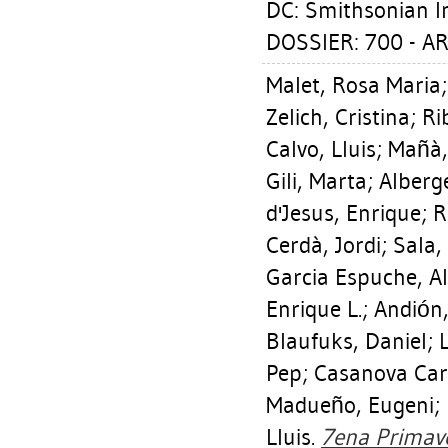
DC: Smithsonian In
DOSSIER: 700 - A
Malet, Rosa Maria
Zelich, Cristina
;
Ri
Calvo, Lluis
;
Mañà,
Gili, Marta
;
Alberg
d'Jesus, Enrique
;
R
Cerdà, Jordi
;
Sala,
Garcia Espuche, A
Enrique L.
;
Andión,
Blaufuks, Daniel
;
Pep
;
Casanova Cara
Madueño, Eugeni
;
Lluis
.
7ena Primave