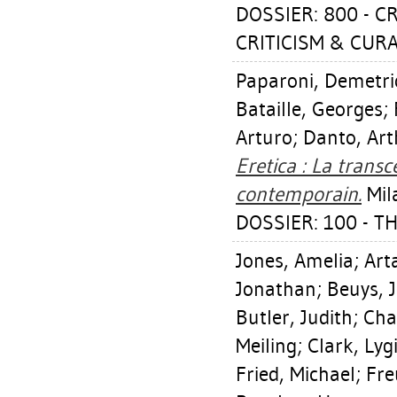
DOSSIER: 800 - C
CRITICISM & CUR
Paparoni, Demetri
Bataille, Georges
;
Arturo
;
Danto, Art
Eretica : La trans
contemporain.
Mila
DOSSIER: 100 - T
Jones, Amelia
;
Art
Jonathan
;
Beuys, 
Butler, Judith
;
Cha
Meiling
;
Clark, Lyg
Fried, Michael
;
Fre