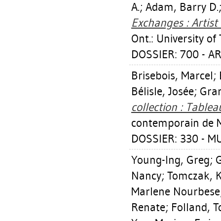
A.
;
Adam, Barry D.
Exchanges : Artist 
Ont.: University of
DOSSIER: 700 - A
Brisebois, Marcel
;
Bélisle, Josée
;
Gra
collection : Tablea
contemporain de M
DOSSIER: 330 - M
Young-Ing, Greg
;
G
Nancy
;
Tomczak, 
Marlene Nourbese
Renate
;
Folland, 