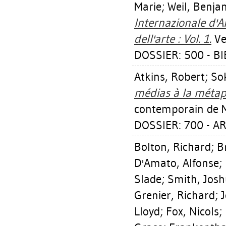
Marie
;
Weil, Benja
Internazionale d'Ar
dell'arte : Vol. 1.
Ven
DOSSIER: 500 - BIE
Atkins, Robert
;
So
médias à la métap
contemporain de M
DOSSIER: 700 - A
Bolton, Richard
;
B
D'Amato, Alfonse
;
Slade
;
Smith, Josh
Grenier, Richard
;
J
Lloyd
;
Fox, Nicols
;