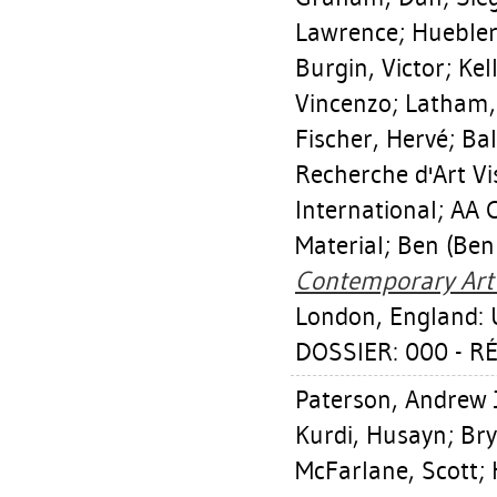
Lawrence
;
Huebler
Burgin, Victor
;
Kel
Vincenzo
;
Latham,
Fischer, Hervé
;
Bal
Recherche d'Art Vis
International; AA
Material; Ben (Ben
Contemporary Art :
London, England: U
DOSSIER: 000 - 
Paterson, Andrew
Kurdi, Husayn
;
Bry
McFarlane, Scott
;