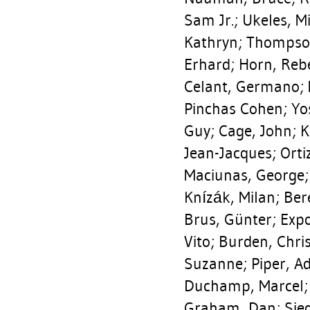
Sam Jr.
;
Ukeles, M
Kathryn
;
Thompso
Erhard
;
Horn, Reb
Celant, Germano
;
Pinchas Cohen
;
Yo
Guy
;
Cage, John
;
K
Jean-Jacques
;
Orti
Maciunas, George
Knízák, Milan
;
Ber
Brus, Günter
;
Expo
Vito
;
Burden, Chri
Suzanne
;
Piper, A
Duchamp, Marcel
Graham, Dan
;
Sie