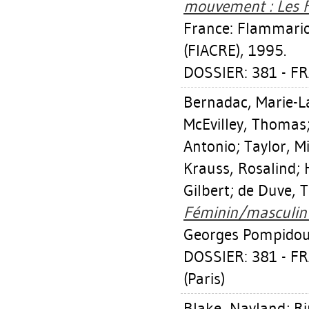
mouvement : Les F
France: Flammarion
(FIACRE), 1995.
DOSSIER: 381 - FR
Bernadac, Marie-L
McEvilley, Thomas
Antonio
;
Taylor, M
Krauss, Rosalind
;
Gilbert
;
de Duve, T
Féminin/masculin :
Georges Pompidou; 
DOSSIER: 381 - 
(Paris)
Blake, Nayland
;
Ri