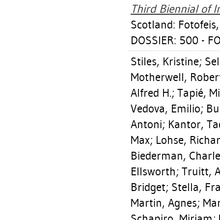
Third Biennial of 
Scotland: Fotofeis
DOSSIER: 500 - F
Stiles, Kristine
;
Sel
Motherwell, Rober
Alfred H.
;
Tapié, M
Vedova, Emilio
;
Bu
Antoni
;
Kantor, Ta
Max
;
Lohse, Richa
Biederman, Charl
Ellsworth
;
Truitt, 
Bridget
;
Stella, Fr
Martin, Agnes
;
Mar
Schapiro, Miriam
;