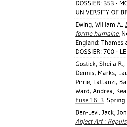
DOSSIER: 353 - M
UNIVERSITY OF BR
Ewing, William A.
.
forme humaine.
Ne
England: Thames 
DOSSIER: 700 - L
Gostick, Sheila R.
;
Dennis
;
Marks, Lau
Pirrie
;
Lattanzi, B
Ward, Andrea
;
Kea
Fuse 16: 3
. Spring.
Ben-Levi, Jack
;
Jon
Abject Art : Repul