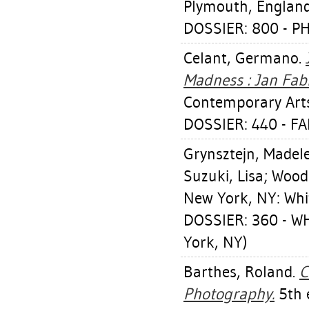
Plymouth, England
DOSSIER: 800 - 
Celant, Germano
.
Madness : Jan Fab
Contemporary Arts
DOSSIER: 440 - F
Grynsztejn, Madel
Suzuki, Lisa
;
Wooda
New York, NY: Whi
DOSSIER: 360 - 
York, NY)
Barthes, Roland
.
C
Photography.
5th 