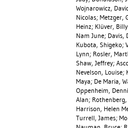
Wojnarowicz, Davi
Nicolas
;
Metzger, 
Heinz
;
Klüver, Billy
Nam June
;
Davis,
Kubota, Shigeko
;
V
Lynn
;
Rosler, Mar
Shaw, Jeffrey
;
Asco
Nevelson, Louise
;
Maya
;
De Maria, W
Oppenheim, Denni
Alan
;
Rothenberg,
Harrison, Helen M
Turrell, James
;
Mor
Nauman, Bruce
;
R