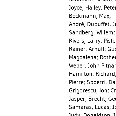
Joyce
;
Halley, Pete
Beckmann, Max
;
T
André
;
Dubuffet, 
Sandberg, Willem
Rivers, Larry
;
Pist
Rainer, Arnulf
;
Gus
Magdalena
;
Rothe
Weber, John Pitn
Hamilton, Richard
Pierre
;
Spoerri, Da
Grigorescu, Ion
;
Cr
Jasper
;
Brecht, Ge
Samaras, Lucas
;
J
Judy
;
Donaldson, J