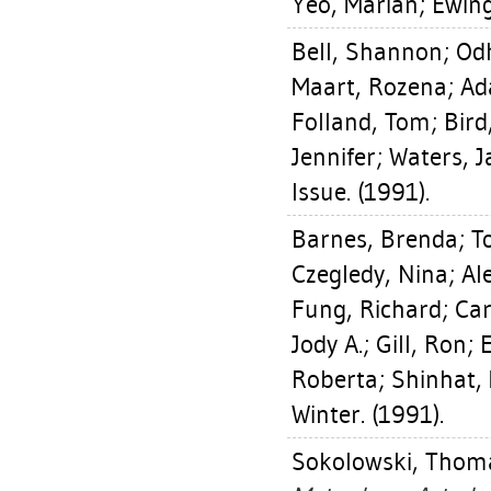
Yeo, Marian
;
Ewin
Bell, Shannon
;
Od
Maart, Rozena
;
Ad
Folland, Tom
;
Bird
Jennifer
;
Waters, J
Issue. (1991).
Barnes, Brenda
;
T
Czegledy, Nina
;
Al
Fung, Richard
;
Car
Jody A.
;
Gill, Ron
;
Roberta
;
Shinhat,
Winter. (1991).
Sokolowski, Thom