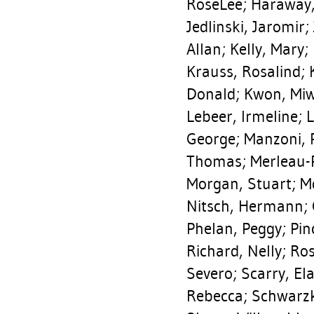
RoseLee
;
Haraway
Jedlinski, Jaromir
;
Allan
;
Kelly, Mary
;
Krauss, Rosalind
;
Donald
;
Kwon, Mi
Lebeer, Irmeline
;
L
George
;
Manzoni, 
Thomas
;
Merleau-
Morgan, Stuart
;
M
Nitsch, Hermann
;
Phelan, Peggy
;
Pin
Richard, Nelly
;
Ros
Severo
;
Scarry, El
Rebecca
;
Schwarzk