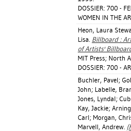
DOSSIER: 700 - F
WOMEN IN THE AR
Heon, Laura Stewa
Lisa
.
Billboard : Ar
of Artists' Billboa
MIT Press; North A
DOSSIER: 700 - A
Buchler, Pavel
;
Gol
John
;
Labelle, Br
Jones, Lyndal
;
Cub
Kay, Jackie
;
Arning,
Carl
;
Morgan, Chri
Marvell, Andrew
.
(