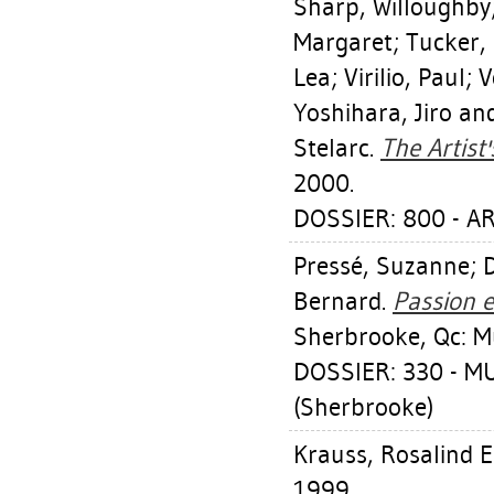
Sharp, Willoughby
Margaret
;
Tucker,
Lea
;
Virilio, Paul
;
V
Yoshihara, Jiro
and
Stelarc.
The Artist'
2000.
DOSSIER: 800 - 
Pressé, Suzanne
;
Bernard
.
Passion e
Sherbrooke, Qc: M
DOSSIER: 330 - 
(Sherbrooke)
Krauss, Rosalind E
1999.