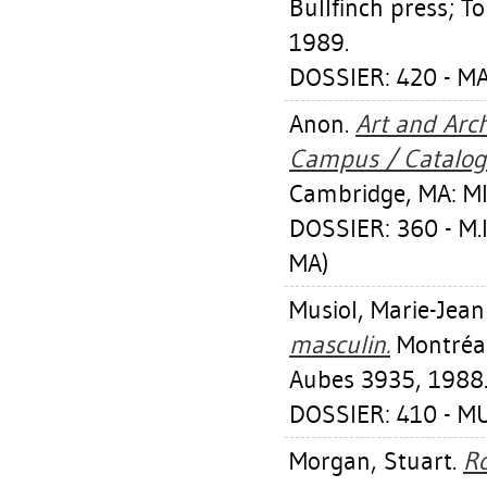
Bullfinch press; T
1989.
DOSSIER: 420 - 
Anon.
Art and Arch
Campus / Catalog 
Cambridge, MA: MIT
DOSSIER: 360 - M.
MA)
Musiol, Marie-Jea
masculin.
Montréal,
Aubes 3935, 1988
DOSSIER: 410 - M
Morgan, Stuart
.
Ro