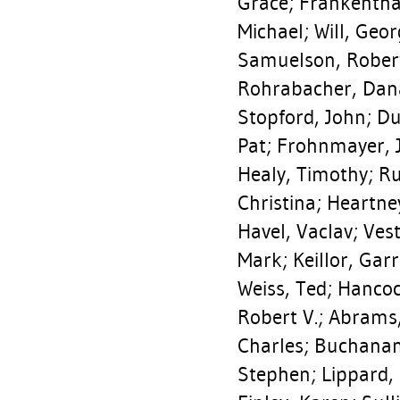
Grace
;
Frankentha
Michael
;
Will, Geo
Samuelson, Rober
Rohrabacher, Dan
Stopford, John
;
Du
Pat
;
Frohnmayer, 
Healy, Timothy
;
Ru
Christina
;
Heartne
Havel, Vaclav
;
Vest
Mark
;
Keillor, Gar
Weiss, Ted
;
Hancoc
Robert V.
;
Abrams,
Charles
;
Buchanan
Stephen
;
Lippard,