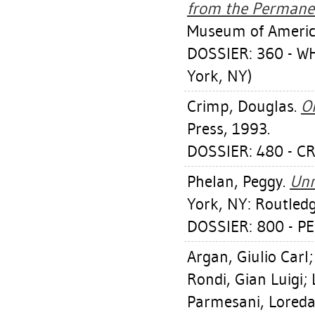
from the Permanen
Museum of America
DOSSIER: 360 - 
York, NY)
Crimp, Douglas
.
O
Press, 1993.
DOSSIER: 480 - C
Phelan, Peggy
.
Unm
York, NY: Routledg
DOSSIER: 800 - 
Argan, Giulio Carl
Rondi, Gian Luigi
;
Parmesani, Lored