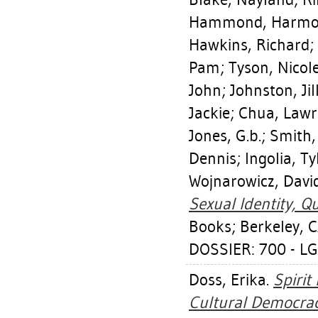
Hammond, Harmo
Hawkins, Richard
;
Pam
;
Tyson, Nicol
John
;
Johnston, Jil
Jackie
;
Chua, Lawr
Jones, G.b.
;
Smith,
Dennis
;
Ingolia, Ty
Wojnarowicz, Davi
Sexual Identity, Qu
Books; Berkeley, CA
DOSSIER: 700 - L
Doss, Erika
.
Spirit
Cultural Democrac