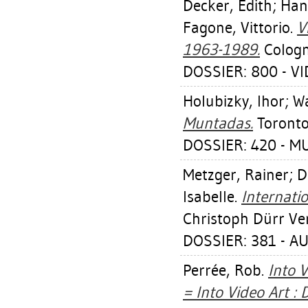
Decker, Edith
;
Han
Fagone, Vittorio
.
V
1963-1989.
Cologn
DOSSIER: 800 - V
Holubizky, Ihor
;
Wa
Muntadas.
Toronto
DOSSIER: 420 - 
Metzger, Rainer
;
D
Isabelle
.
Internati
Christoph Dürr Ve
DOSSIER: 381 - A
Perrée, Rob
.
Into 
= Into Video Art :