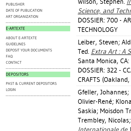
Wilson, Stephen
.
I
PUBLISHER
Science, and Tech
DATE OF PUBLICATION
ART ORGANIZATION
DOSSIER: 700 - A
TECHNOLOGY
E-ARTEXTE
ABOUT E-ARTEXTE
Leiber, Steven
;
Ald
GUIDELINES
Ted
.
Extra Art : A
DEPOSIT YOUR DOCUMENTS
FAQ
Santa Monica, CA: 
CONTACT
DOSSIER: 322 - C
DEPOSITORS
CRAFTS (Oakland,
PAST & CURRENT DEPOSITORS
LOGIN
Gfeller, Johannes
;
Olivier-René
;
Klona
Saskia
;
Moisdon T
Trembley, Nicolas
Internationale de 