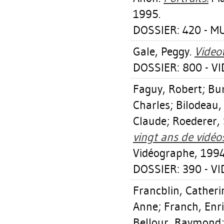
1995.
DOSSIER: 420 - 
Gale, Peggy
.
Videot
DOSSIER: 800 - V
Faguy, Robert
;
Bur
Charles
;
Bilodeau,
Claude
;
Roederer,
vingt ans de vidéo
Vidéographe, 1994
DOSSIER: 390 - VI
Francblin, Catheri
Anne
;
Franch, Enr
Bellour, Raymond