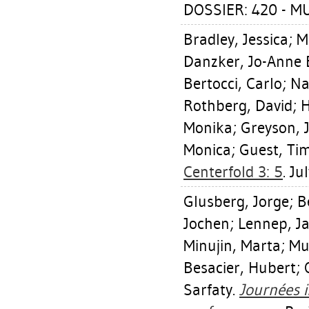
DOSSIER: 420 - 
Bradley, Jessica
;
M
Danzker, Jo-Anne 
Bertocci, Carlo
;
Na
Rothberg, David
;
H
Monika
;
Greyson, 
Monica
;
Guest, Ti
Centerfold 3: 5
. Ju
Glusberg, Jorge
;
B
Jochen
;
Lennep, J
Minujin, Marta
;
Mu
Besacier, Hubert
;
Sarfaty.
Journées i