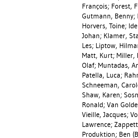
François
;
Forest, 
Gutmann, Benny
;
Horvers, Toine
;
Ide
Johan
;
Klamer, St
Les
;
Liptow, Hilma
Matt, Kurt
;
Miller,
Olaf
;
Muntadas, A
Patella, Luca
;
Rahm
Schneeman, Carol
Shaw, Karen
;
Sosn
Ronald
;
Van Golde
Vieille, Jacques
;
Vo
Lawrence
;
Zappett
Produktion; Ben (B