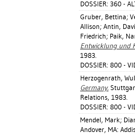
DOSSIER: 360 - A
Gruber, Bettina
;
V
Allison
;
Antin, Dav
Friedrich
;
Paik, N
Entwicklung und K
1983.
DOSSIER: 800 - V
Herzogenrath, Wul
Germany.
Stuttgar
Relations, 1983.
DOSSIER: 800 - V
Mendel, Mark
;
Dia
Andover, MA: Addis