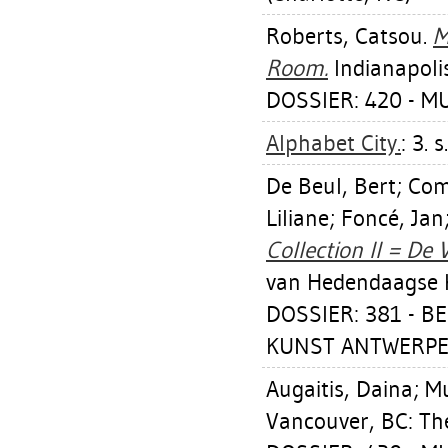
Roberts, Catsou
.
M
Room.
Indianapolis
DOSSIER: 420 - 
Alphabet City.
: 3. s.
De Beul, Bert
;
Com
Liliane
;
Foncé, Jan
Collection II = De 
van Hedendaagse 
DOSSIER: 381 - 
KUNST ANTWERPEN
Augaitis, Daina
;
Mu
Vancouver, BC: The