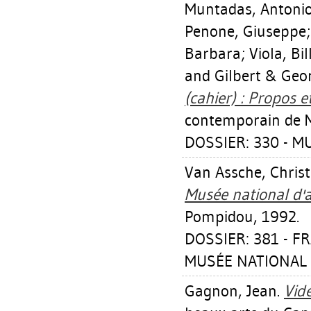
Muntadas, Antoni
Penone, Giuseppe
Barbara
;
Viola, Bil
and Gilbert & Geo
(cahier) : Propos et
contemporain de M
DOSSIER: 330 - M
Van Assche, Christ
Musée national d'
Pompidou, 1992.
DOSSIER: 381 - 
MUSÉE NATIONAL 
Gagnon, Jean
.
Vidé