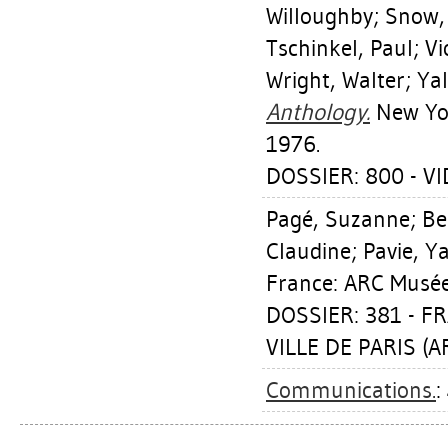
Willoughby
;
Snow,
Tschinkel, Paul
;
Vi
Wright, Walter
;
Yal
Anthology.
New York
1976.
DOSSIER: 800 - V
Pagé, Suzanne
;
Be
Claudine
;
Pavie, Y
France: ARC Musée 
DOSSIER: 381 - F
VILLE DE PARIS (AR
Communications.
: