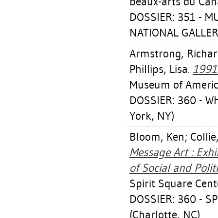
beaux-arts du Can
DOSSIER: 351 - 
NATIONAL GALLER
Armstrong, Richa
Phillips, Lisa
.
1991 
Museum of America
DOSSIER: 360 - 
York, NY)
Bloom, Ken
;
Collie
Message Art : Exhi
of Social and Poli
Spirit Square Cent
DOSSIER: 360 - S
(Charlotte, NC)