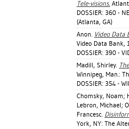
Tele-visions.
Atlant
DOSSIER: 360 - 
(Atlanta, GA)
Anon.
Video Data B
Video Data Bank, 
DOSSIER: 390 - VI
Madill, Shirley
.
The
Winnipeg, Man.: Th
DOSSIER: 354 - W
Chomsky, Noam
;
Lebron, Michael
;
O
Francesc
.
Disinfor
York, NY: The Alt