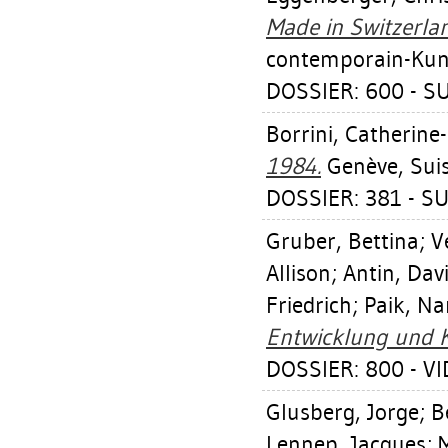
Made in Switzerla
contemporain-Kuns
DOSSIER: 600 - S
Borrini, Catherine
1984.
Genève, Suis
DOSSIER: 381 - S
Gruber, Bettina
;
V
Allison
;
Antin, Dav
Friedrich
;
Paik, N
Entwicklung und K
DOSSIER: 800 - V
Glusberg, Jorge
;
B
Lennep, Jacques
;