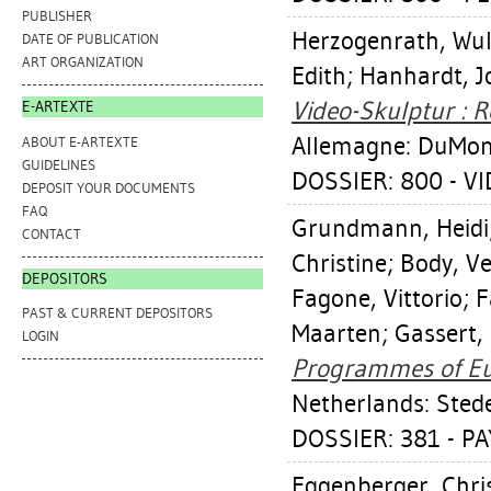
PUBLISHER
Herzogenrath, Wul
DATE OF PUBLICATION
ART ORGANIZATION
Edith
;
Hanhardt, J
Video-Skulptur : R
E-ARTEXTE
Allemagne: DuMon
ABOUT E-ARTEXTE
GUIDELINES
DOSSIER: 800 - V
DEPOSIT YOUR DOCUMENTS
FAQ
Grundmann, Heidi
CONTACT
Christine
;
Body, V
DEPOSITORS
Fagone, Vittorio
;
F
PAST & CURRENT DEPOSITORS
Maarten
;
Gassert,
LOGIN
Programmes of Eur
Netherlands: Sted
DOSSIER: 381 - P
Eggenberger, Chri