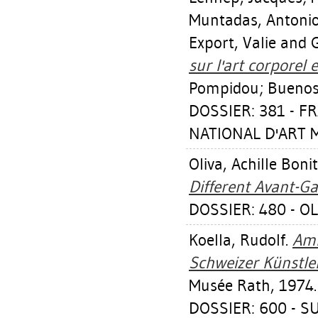
Muntadas, Antoni
Export, Valie
and G
sur l'art corporel
Pompidou; Buenos A
DOSSIER: 381 - 
NATIONAL D'ART M
Oliva, Achille Boni
Different Avant-Ga
DOSSIER: 480 - O
Koella, Rudolf
.
Amb
Schweizer Künstler 
Musée Rath, 1974.
DOSSIER: 600 - S