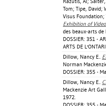
Razutis, Al
;
Salter,
Tom
;
Tipe, David
;
Visus Foundation; 
Exhibition of Video
des beaux-arts de 
DOSSIER: 351 - A
ARTS DE L'ONTARI
Dillow, Nancy E.
.
E
Norman Mackenzie 
DOSSIER: 355 - M
Dillow, Nancy E.
.
C
Mackenzie Art Gal
1972.
DOSSIER: 355 - M