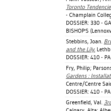
Toronto Tendencie
- Champlain Colle
DOSSIER: 330 - G
BISHOP'S (Lennoxvi
Stebbins, Joan
.
Br
and the Lily.
Lethbr
DOSSIER: 410 - 
Fry, Philip
;
Parson
Gardens : Installa
Centre/Centre Sai
DOSSIER: 410 - 
Greenfield, Val
.
3r
Calgary, Alta: Albe