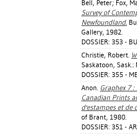
Bell, Peter
;
Fox, M
Survey of Contemp
Newfoundland.
Bur
Gallery, 1982.
DOSSIER: 353 - B
Christie, Robert
.
W
Saskatoon, Sask.: 
DOSSIER: 355 - M
Anon.
Graphex 7 : 
Canadian Prints a
d'estampes et de 
of Brant, 1980.
DOSSIER: 351 - A