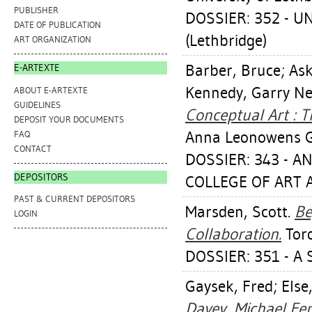
PUBLISHER
DOSSIER: 352 - U
DATE OF PUBLICATION
(Lethbridge)
ART ORGANIZATION
Barber, Bruce
;
Ask
E-ARTEXTE
Kennedy, Garry Nei
ABOUT E-ARTEXTE
GUIDELINES
Conceptual Art : 
DEPOSIT YOUR DOCUMENTS
Anna Leonowens Ga
FAQ
CONTACT
DOSSIER: 343 - 
DEPOSITORS
COLLEGE OF ART A
PAST & CURRENT DEPOSITORS
Marsden, Scott
.
Be
LOGIN
Collaboration.
Toro
DOSSIER: 351 - A 
Gaysek, Fred
;
Else
Davey, Michael Fer