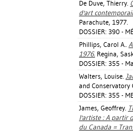
De Duve, Thierry
.
0
d'art contemporai
Parachute, 1977.
DOSSIER: 390 - MÉ
Phillips, Carol A.
.
A
1976.
Regina, Sask
DOSSIER: 355 - M
Walters, Louise
.
Ja
and Conservatory 
DOSSIER: 355 - M
James, Geoffrey
.
T
l'artiste : A parti
du Canada = Transp