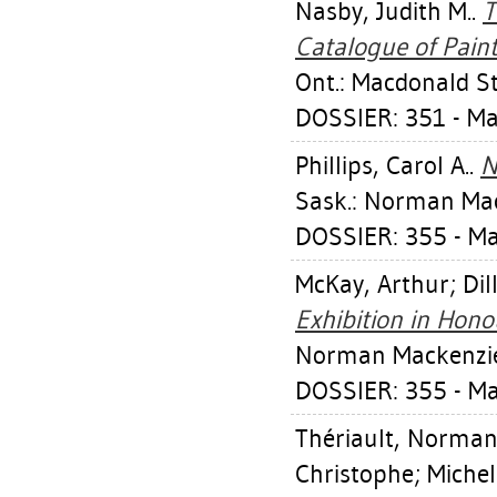
Nasby, Judith M.
.
T
Catalogue of Paint
Ont.: Macdonald St
DOSSIER: 351 - 
Phillips, Carol A.
.
N
Sask.: Norman Mac
DOSSIER: 355 - M
McKay, Arthur
;
Dil
Exhibition in Hono
Norman Mackenzie 
DOSSIER: 355 - M
Thériault, Norma
Christophe
;
Michel