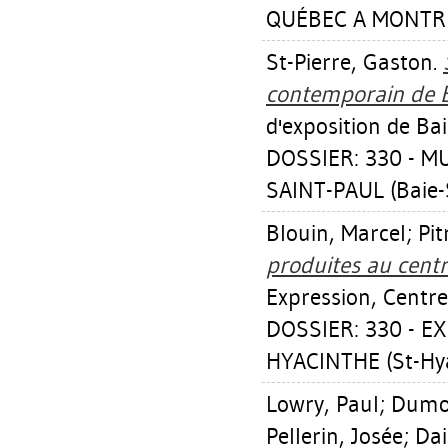
QUÉBEC A MONTRÉ
St-Pierre, Gaston
.
contemporain de B
d'exposition de Ba
DOSSIER: 330 - M
SAINT-PAUL (Baie-
Blouin, Marcel
;
Pit
produites au cent
Expression, Centre
DOSSIER: 330 - E
HYACINTHE (St-Hy
Lowry, Paul
;
Dumo
Pellerin, Josée
;
Dai