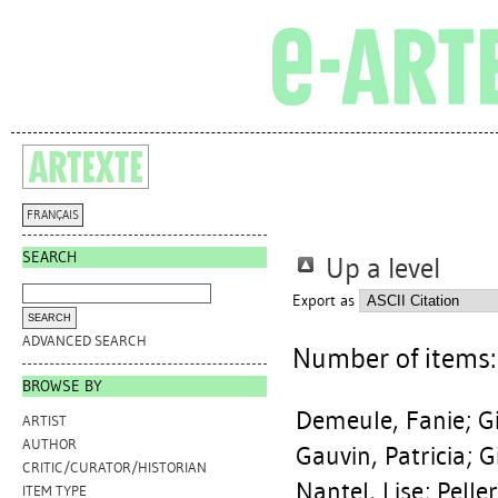
FRANÇAIS
SEARCH
Up a level
Export as
ADVANCED SEARCH
Number of items
BROWSE BY
Demeule, Fanie
;
G
ARTIST
AUTHOR
Gauvin, Patricia
;
G
CRITIC/CURATOR/HISTORIAN
Nantel, Lise
;
Peller
ITEM TYPE