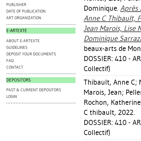
PUBLISHER
Dominique
.
Après l
DATE OF PUBLICATION
Anne C Thibault, P
ART ORGANIZATION
Jean Marois, Lise 
E-ARTEXTE
Dominique Sarrazi
ABOUT E-ARTEXTE
beaux-arts de Mont
GUIDELINES
DEPOSIT YOUR DOCUMENTS
DOSSIER: 410 - A
FAQ
Collectif)
CONTACT
DEPOSITORS
Thibault, Anne C
;
PAST & CURRENT DEPOSITORS
Marois, Jean
;
Pelle
LOGIN
Rochon, Katherine
C thibault, 2022.
DOSSIER: 410 - A
Collectif)