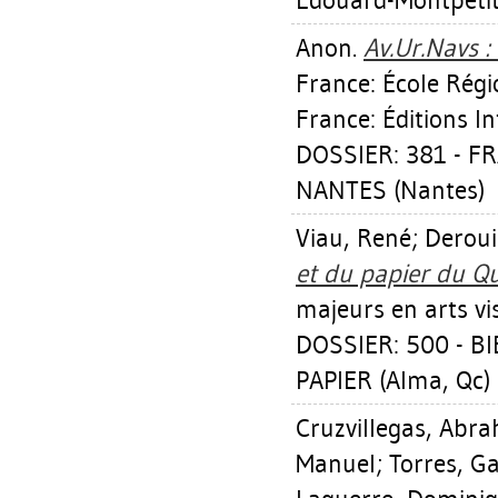
Édouard-Montpetit
Anon.
Av.Ur.Navs :
France: École Régi
France: Éditions In
DOSSIER: 381 - F
NANTES (Nantes)
Viau, René
;
Deroui
et du papier du Q
majeurs en arts vi
DOSSIER: 500 - B
PAPIER (Alma, Qc)
Cruzvillegas, Abr
Manuel
;
Torres, Ga