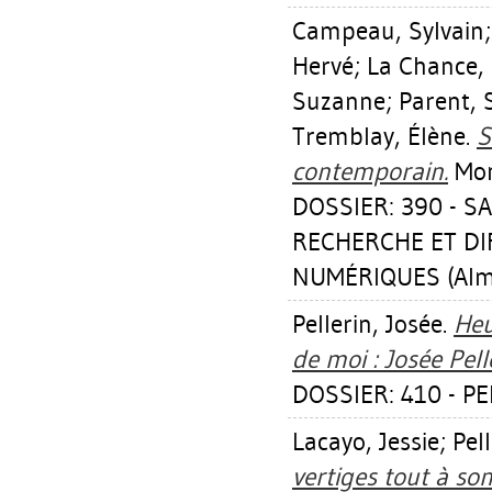
Campeau, Sylvain
Hervé
;
La Chance,
Suzanne
;
Parent, S
Tremblay, Élène
.
S
contemporain.
Mont
DOSSIER: 390 - S
RECHERCHE ET D
NUMÉRIQUES (Alm
Pellerin, Josée
.
Heu
de moi : Josée Pell
DOSSIER: 410 - PE
Lacayo, Jessie
;
Pel
vertiges tout à so