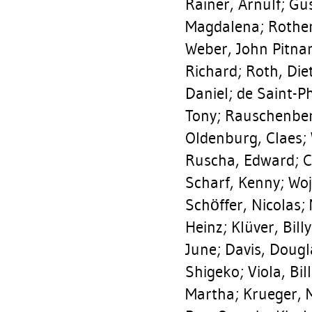
Rainer, Arnulf
;
Gus
Magdalena
;
Rothe
Weber, John Pitn
Richard
;
Roth, Die
Daniel
;
de Saint-Ph
Tony
;
Rauschenber
Oldenburg, Claes
;
Ruscha, Edward
;
C
Scharf, Kenny
;
Woj
Schöffer, Nicolas
;
Heinz
;
Klüver, Billy
June
;
Davis, Dougl
Shigeko
;
Viola, Bill
Martha
;
Krueger, 