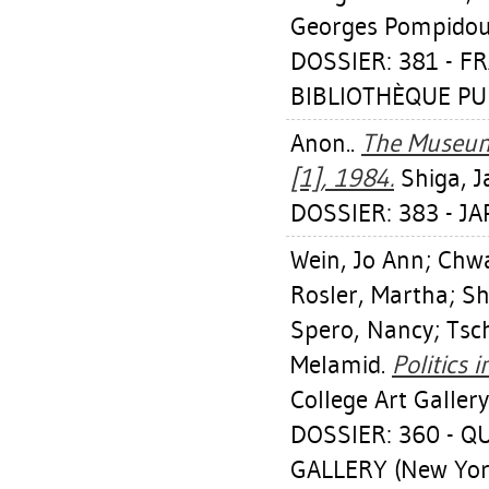
Georges Pompidou/B
DOSSIER: 381 - 
BIBLIOTHÈQUE PUB
Anon..
The Museum 
[1], 1984.
Shiga, J
DOSSIER: 383 - J
Wein, Jo Ann
;
Chwa
Rosler, Martha
;
Sh
Spero, Nancy
;
Tsc
Melamid.
Politics i
College Art Gallery
DOSSIER: 360 -
GALLERY (New Yor