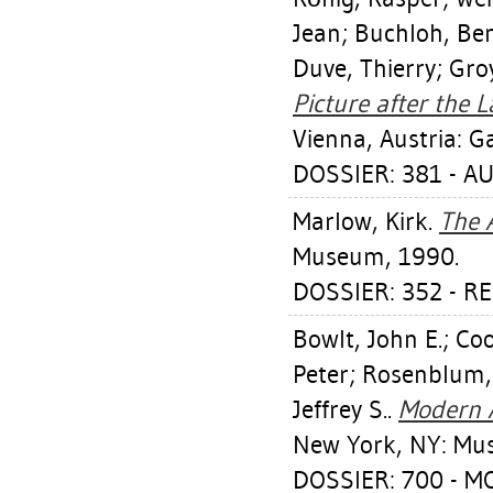
Jean
;
Buchloh, Ben
Duve, Thierry
;
Groy
Picture after the L
Vienna, Austria: G
DOSSIER: 381 - A
Marlow, Kirk
.
The A
Museum, 1990.
DOSSIER: 352 - R
Bowlt, John E.
;
Coo
Peter
;
Rosenblum,
Jeffrey S.
.
Modern A
New York, NY: Mus
DOSSIER: 700 - 