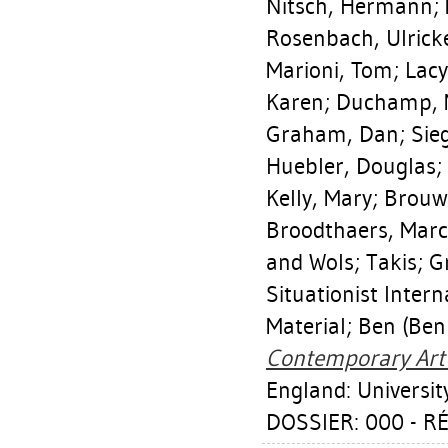
Nitsch, Hermann
;
Rosenbach, Ulrick
Marioni, Tom
;
Lac
Karen
;
Duchamp, 
Graham, Dan
;
Sie
Huebler, Douglas
;
Kelly, Mary
;
Brouw
Broodthaers, Marc
and Wols; Takis; G
Situationist Inte
Material; Ben (Ben
Contemporary Art :
England: University
DOSSIER: 000 - 