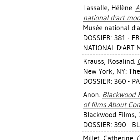
Lassalle, Hélène
.
A
national d'art mod
Musée national d'
DOSSIER: 381 - 
NATIONAL D'ART M
Krauss, Rosalind
.
New York, NY: The
DOSSIER: 360 - PA
Anon.
Blackwood Fi
of films About Con
Blackwood Films, 
DOSSIER: 390 - B
Millet, Catherine
.
C