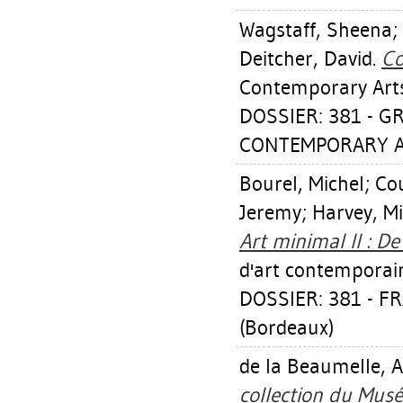
Wagstaff, Sheena
;
Deitcher, David
.
Co
Contemporary Arts
DOSSIER: 381 - G
CONTEMPORARY AR
Bourel, Michel
;
Cou
Jeremy
;
Harvey, M
Art minimal II : De
d'art contemporai
DOSSIER: 381 - 
(Bordeaux)
de la Beaumelle, 
collection du Musé