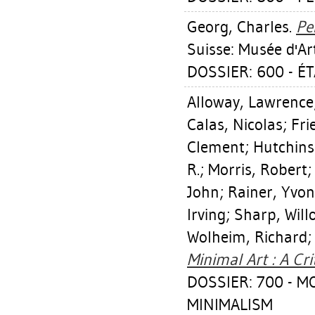
Georg, Charles
.
Pe
Suisse: Musée d'Art
DOSSIER: 600 - É
Alloway, Lawrence
Calas, Nicolas
;
Fri
Clement
;
Hutchins
R.
;
Morris, Robert
John
;
Rainer, Yvo
Irving
;
Sharp, Wil
Wolheim, Richard
Minimal Art : A Cri
DOSSIER: 700 - 
MINIMALISM