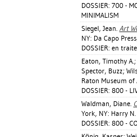
DOSSIER: 700 - 
MINIMALISM
Siegel, Jean
.
Art W
NY: Da Capo Press
DOSSIER: en trait
Eaton, Timothy A.
Spector, Buzz
;
Wil
Raton Museum of A
DOSSIER: 800 - L
Waldman, Diane
.
C
York, NY: Harry N
DOSSIER: 800 - C
König, Kasper
;
Wei