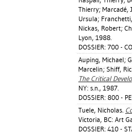
Raspail, Thierry
;
B
Thierry
;
Marcadé, 
Ursula
;
Franchetti,
Nickas, Robert
;
Ch
Lyon, 1988.
DOSSIER: 700 - 
Auping, Michael
;
G
Marcelin
;
Shiff, Ri
The Critical Devel
NY: s.n., 1987.
DOSSIER: 800 - P
Tuele, Nicholas
.
Co
Victoria, BC: Art G
DOSSIER: 410 - 