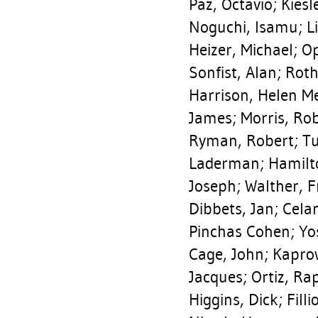
Paz, Octavio
;
Kiesl
Noguchi, Isamu
;
L
Heizer, Michael
;
Op
Sonfist, Alan
;
Roth
Harrison, Helen M
James
;
Morris, Ro
Ryman, Robert
;
Tu
Laderman
;
Hamilt
Joseph
;
Walther, 
Dibbets, Jan
;
Cela
Pinchas Cohen
;
Yo
Cage, John
;
Kaprow
Jacques
;
Ortiz, R
Higgins, Dick
;
Fill