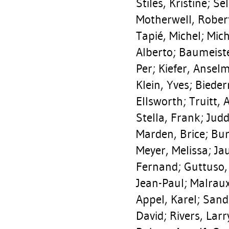
Stiles, Kristine
;
Sel
Motherwell, Rober
Tapié, Michel
;
Mich
Alberto
;
Baumeister
Per
;
Kiefer, Ansel
Klein, Yves
;
Bieder
Ellsworth
;
Truitt, 
Stella, Frank
;
Judd
Marden, Brice
;
Bur
Meyer, Melissa
;
Ja
Fernand
;
Guttuso,
Jean-Paul
;
Malraux
Appel, Karel
;
Sand
David
;
Rivers, Larr