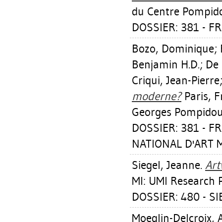
du Centre Pompid
DOSSIER: 381 - F
Bozo, Dominique
;
Benjamin H.D.
;
De 
Criqui, Jean-Pierre
moderne?
Paris, F
Georges Pompidou
DOSSIER: 381 - 
NATIONAL D'ART M
Siegel, Jeanne
.
Art
MI: UMI Research P
DOSSIER: 480 - S
Moeglin-Delcroix,