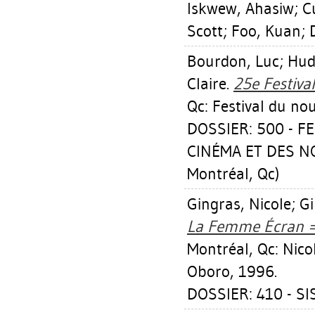
Iskwew, Ahasiw
;
C
Scott
;
Foo, Kuan
;
Bourdon, Luc
;
Hud
Claire
.
25e Festiva
Qc: Festival du n
DOSSIER: 500 - 
CINÉMA ET DES N
Montréal, Qc)
Gingras, Nicole
;
Gi
La Femme Écran = 
Montréal, Qc: Nicol
Oboro, 1996.
DOSSIER: 410 - S