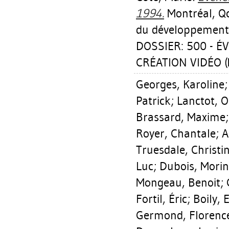
1994.
Montréal, Qc:
du développement
DOSSIER: 500 - 
CRÉATION VIDÉO (M
Georges, Karoline
Patrick
;
Lanctot, O
Brassard, Maxime
Royer, Chantale
;
A
Truesdale, Christi
Luc
;
Dubois, Morin
Mongeau, Benoit
;
Fortil, Éric
;
Boily, 
Germond, Florenc