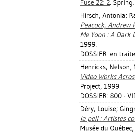
Fuse 22: 2
. Spring.
Hirsch, Antonia
;
R
Peacock, Andrew P
Me Yoon : A Dark D
1999.
DOSSIER: en trait
Henricks, Nelson
;
Video Works Acros
Project, 1999.
DOSSIER: 800 - V
Déry, Louise
;
Gingr
la pell : Artistes
Musée du Québec,