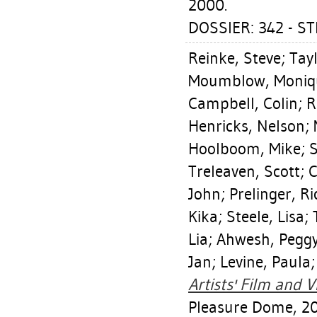
2000.
DOSSIER: 342 - ST
Reinke, Steve
;
Tay
Moumblow, Moniq
Campbell, Colin
;
R
Henricks, Nelson
;
Hoolboom, Mike
;
S
Treleaven, Scott
;
C
John
;
Prelinger, Ri
Kika
;
Steele, Lisa
;
Lia
;
Ahwesh, Pegg
Jan
;
Levine, Paula
Artists' Film and V
Pleasure Dome, 2