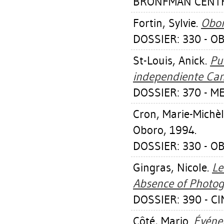
BRONFMAN CENTRE
Fortin, Sylvie
.
Obor
DOSSIER: 330 - O
St-Louis, Anick
.
Pu
independiente Ca
DOSSIER: 370 - ME
Cron, Marie-Michè
Oboro, 1994.
DOSSIER: 330 - O
Gingras, Nicole
.
Le
Absence of Photog
DOSSIER: 390 - CI
Côté, Mario
.
Événem