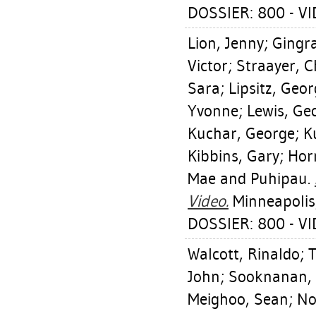
DOSSIER: 800 - V
Lion, Jenny
;
Gingra
Victor
;
Straayer, C
Sara
;
Lipsitz, Geo
Yvonne
;
Lewis, Ge
Kuchar, George
;
K
Kibbins, Gary
;
Horr
Mae
and Puhipau.
Video.
Minneapolis,
DOSSIER: 800 - V
Walcott, Rinaldo
;
T
John
;
Sooknanan,
Meighoo, Sean
;
No