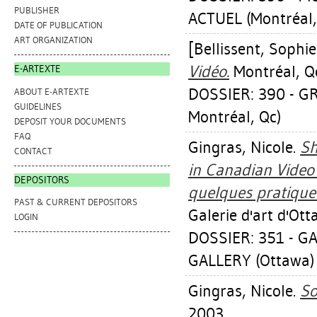
PUBLISHER
ACTUEL (Montréal,
DATE OF PUBLICATION
ART ORGANIZATION
[Bellissent, Sophie
Vidéo.
Montréal, Qc
E-ARTEXTE
DOSSIER: 390 - G
ABOUT E-ARTEXTE
GUIDELINES
Montréal, Qc)
DEPOSIT YOUR DOCUMENTS
FAQ
Gingras, Nicole
.
Sh
CONTACT
in Canadian Video
DEPOSITORS
quelques pratiques
PAST & CURRENT DEPOSITORS
Galerie d'art d'Ot
LOGIN
DOSSIER: 351 - G
GALLERY (Ottawa)
Gingras, Nicole
.
So
2003.