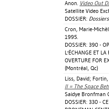
Anon.
Video Out Di
Satellite Video Ex
DOSSIER:
Dossiers
Cron, Marie-Michè
1995.
DOSSIER: 390 - 
L'ÉCHANGE ET LA 
OVERTURE FOR EX
(Montréal, Qc)
Liss, David
;
Fortin,
II = The Space Bet
Saidye Bronfman C
DOSSIER: 330 - 