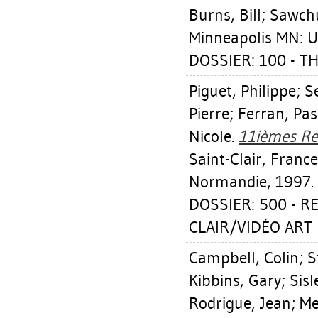
Burns, Bill
;
Sawch
Minneapolis MN: Un
DOSSIER: 100 - T
Piguet, Philippe
;
S
Pierre
;
Ferran, Pas
Nicole
.
11ièmes Ren
Saint-Clair, Franc
Normandie, 1997.
DOSSIER: 500 - 
CLAIR/VIDÉO ART P
Campbell, Colin
;
S
Kibbins, Gary
;
Sisl
Rodrigue, Jean
;
Me