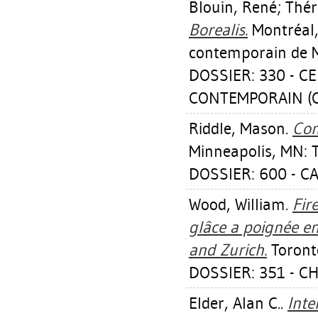
Blouin, René
;
Thér
Borealis.
Montréal,
contemporain de M
DOSSIER: 330 - C
CONTEMPORAIN (CI
Riddle, Mason
.
Con
Minneapolis, MN: 
DOSSIER: 600 - 
Wood, William
.
Fir
glâce a poignée e
and Zurich.
Toront
DOSSIER: 351 - C
Elder, Alan C.
.
Inte