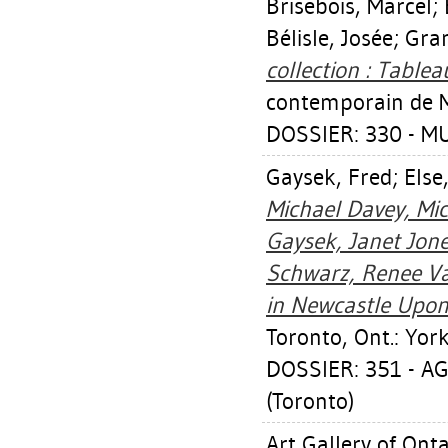
Brisebois, Marcel
;
Bélisle, Josée
;
Gra
collection : Tablea
contemporain de M
DOSSIER: 330 - M
Gaysek, Fred
;
Else
Michael Davey, Mi
Gaysek, Janet Jone
Schwarz, Renee Va
in Newcastle Upon
Toronto, Ont.: York
DOSSIER: 351 - A
(Toronto)
Art Gallery of Onta