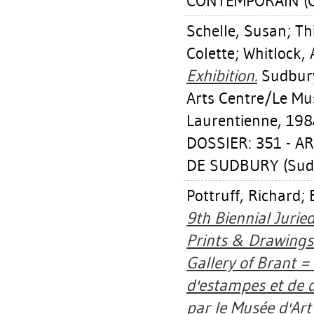
CONTEMPORAIN (CI
Schelle, Susan
;
Th
Colette
;
Whitlock, 
Exhibition.
Sudbury
Arts Centre/Le Mus
Laurentienne, 198
DOSSIER: 351 - A
DE SUDBURY (Sud
Pottruff, Richard
;
9th Biennial Jurie
Prints & Drawings
Gallery of Brant =
d'estampes et de d
par le Musée d'Art