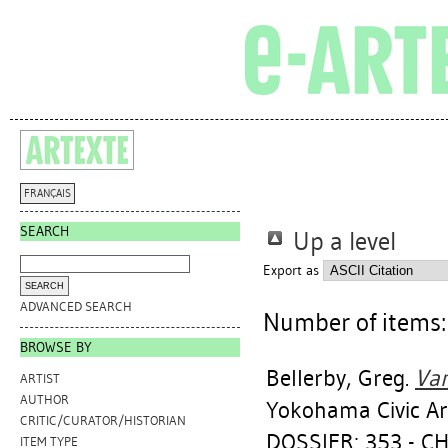
FRANÇAIS
SEARCH
Up a level
Export as
ADVANCED SEARCH
Number of items
BROWSE BY
Bellerby, Greg
.
Van
ARTIST
AUTHOR
Yokohama Civic Art
CRITIC/CURATOR/HISTORIAN
DOSSIER: 353 - C
ITEM TYPE