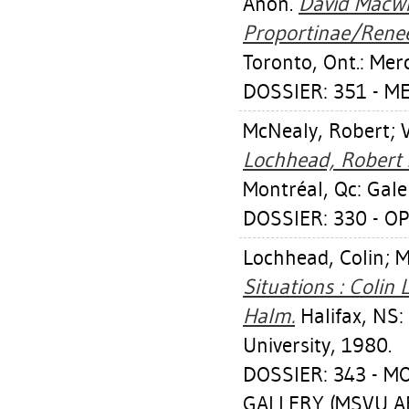
Anon.
David MacWil
Proportinae/Renee 
Toronto, Ont.: Mer
DOSSIER: 351 - M
McNealy, Robert
;
Lochhead, Robert 
Montréal, Qc: Gale
DOSSIER: 330 - OP
Lochhead, Colin
;
M
Situations : Colin
Halm.
Halifax, NS:
University, 1980.
DOSSIER: 343 - 
GALLERY (MSVU AR