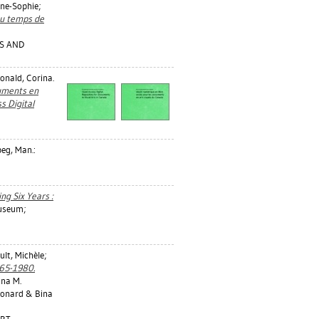
nne-Sophie
;
 au temps de
ES AND
nald, Corina
.
cuments en
s Digital
eg, Man.:
ing Six Years :
useum;
ult, Michèle
;
965-1980.
ina M.
Leonard & Bina