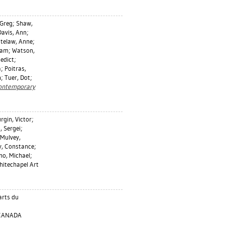
 Greg
;
Shaw,
Davis, Ann
;
telaw, Anne
;
liam
;
Watson,
edict
;
a
;
Poitras,
n
;
Tuer, Dot
;
Contemporary
rgin, Victor
;
, Sergei
;
Mulvey,
y, Constance
;
no, Michael
;
hitechapel Art
arts du
 CANADA