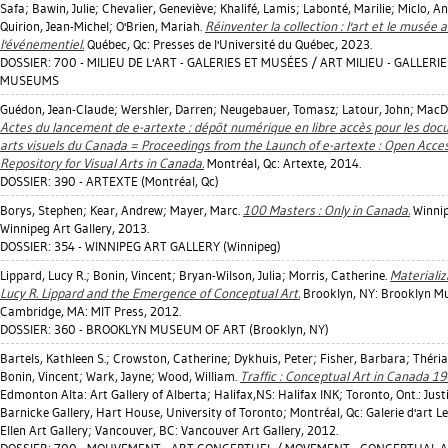
Safa
;
Bawin, Julie
;
Chevalier, Geneviève
;
Khalifé, Lamis
;
Labonté, Marilie
;
Miclo, A
Quirion, Jean-Michel
;
O'Brien, Mariah
.
Réinventer la collection : l'art et le musée
l'événementiel.
Québec, Qc: Presses de l'Université du Québec, 2023.
DOSSIER: 700 - MILIEU DE L'ART - GALERIES ET MUSÉES / ART MILIEU - GALLERI
MUSEUMS
Guédon, Jean-Claude
;
Wershler, Darren
;
Neugebauer, Tomasz
;
Latour, John
;
MacDo
Actes du lancement de e-artexte : dépôt numérique en libre accès pour les do
arts visuels du Canada = Proceedings from the Launch of e-artexte : Open Acces
Repository for Visual Arts in Canada.
Montréal, Qc: Artexte, 2014.
DOSSIER: 390 - ARTEXTE (Montréal, Qc)
Borys, Stephen
;
Kear, Andrew
;
Mayer, Marc
.
100 Masters : Only in Canada.
Winnip
Winnipeg Art Gallery, 2013.
DOSSIER: 354 - WINNIPEG ART GALLERY (Winnipeg)
Lippard, Lucy R.
;
Bonin, Vincent
;
Bryan-Wilson, Julia
;
Morris, Catherine
.
Materializ
Lucy R. Lippard and the Emergence of Conceptual Art.
Brooklyn, NY: Brooklyn M
Cambridge, MA: MIT Press, 2012.
DOSSIER: 360 - BROOKLYN MUSEUM OF ART (Brooklyn, NY)
Bartels, Kathleen S.
;
Crowston, Catherine
;
Dykhuis, Peter
;
Fisher, Barbara
;
Théria
Bonin, Vincent
;
Wark, Jayne
;
Wood, William
.
Traffic : Conceptual Art in Canada 1
Edmonton Alta: Art Gallery of Alberta; Halifax,NS: Halifax INK; Toronto, Ont.: Just
Barnicke Gallery, Hart House, University of Toronto; Montréal, Qc: Galerie d'art 
Ellen Art Gallery; Vancouver, BC: Vancouver Art Gallery, 2012.