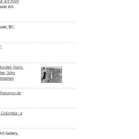
d: Art from
uver Art
ver, BC:
C:
 Burden, Hans-
her, John
 Stephen
 d'oeuvres de
h Columbia : a
rt Gallery,