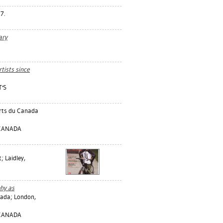
7.
ary
rtists since
T'S
rts du Canada
 CANADA
t
;
Laidley,
phy as
nada; London,
 CANADA