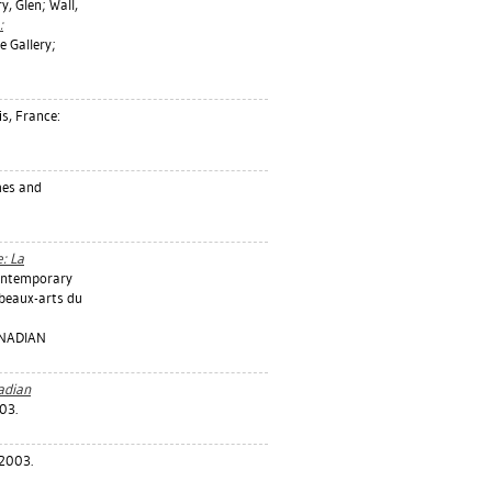
y, Glen
;
Wall,
:
 Gallery;
s, France:
mes and
: La
ontemporary
beaux-arts du
ANADIAN
adian
03.
 2003.