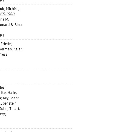
ART
ult, Michèle
;
1965-1980.
ina M.
Leonard & Bina
ART
;
Friedel,
lverman, Kaja
;
Press;
les
;
rike
;
Halle,
n
;
Key, Joan
;
ubenstein,
 John
;
Tinari,
ery;