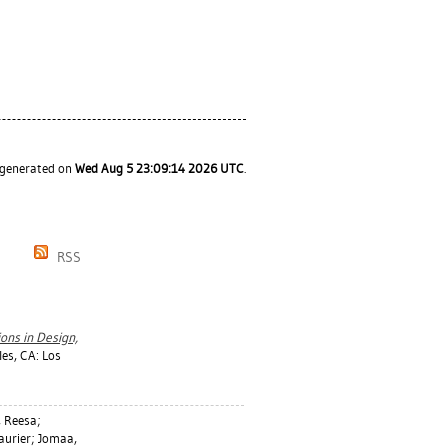
s generated on
Wed Aug 5 23:09:14 2026 UTC
.
RSS
ions in Design,
es, CA: Los
, Reesa
;
aurier
;
Jomaa,