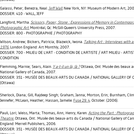
Galassi, Peter
;
Benezra, Neal
.
Jeff Wall.
New York, NY: Museum of Modern Art, 200
DOSSIER: 410 - WALL, JEFF
Langford, Martha
.
Scissors, Paper, Stone : Expressions of Memory in Contempor
Photographic Art.
Montréal, Qc: McGill-Queen's University Press, 2007.
DOSSIER: 800 - PHOTOGRAPHIE / PHOTOGRAPHY
Wilson, Andrew
;
Bickers, Patricia
;
Blazwick, Iwona
.
Talking Art : Interviews with a
1976.
London England: Art Monthly, 2007.
DOSSIER: 700 - MILIEU DE L'ART - CONDITION DE L'ARTISTE / ART MILIEU - ARTIS
CONDITION
Flemming, Marnie
;
Sears, Alain
.
Y a-t-il un là, là ?
Ottawa, Ont: Musée des beaux a
National Gallery of Canada, 2007.
DOSSIER: 351 - MUSÉE DES BEAUX-ARTS DU CANADA / NATIONAL GALLERY OF
(Ottawa)
Sherlock, Diana
;
Gill, Rajdeep Singh
;
Graham, Janna
;
Morton, Erin
;
Burnham, Clin
Jennefer
;
McLean, Heather
;
Hassan, Jamelie
.
Fuse 29: 4
. October. (2006).
Pauli, Lori
;
Weiss, Marta
;
Thomas, Ann
;
Henry, Karen
.
Acting the Part : Photogra
Theatre.
Ottawa, Ont.: Musée des beaux-arts du Canada / National Gallery of Ca
England: Merrell Publishers, 2006.
DOSSIER: 351 - MUSÉE DES BEAUX-ARTS DU CANADA / NATIONAL GALLERY OF