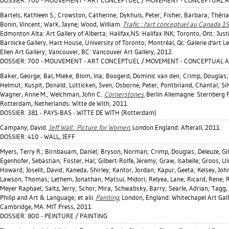
DOSSIER: 700 - MOUVEMENT - ART CONCEPTUEL / MOVEMENT - CONCEPTUAL 
Bartels, Kathleen S.
;
Crowston, Catherine
;
Dykhuis, Peter
;
Fisher, Barbara
;
Théria
Bonin, Vincent
;
Wark, Jayne
;
Wood, William
.
Trafic : l'art conceptuel au Canada 
Edmonton Alta: Art Gallery of Alberta; Halifax,NS: Halifax INK; Toronto, Ont.: Just
Barnicke Gallery, Hart House, University of Toronto; Montréal, Qc: Galerie d'art 
Ellen Art Gallery; Vancouver, BC: Vancouver Art Gallery, 2012.
DOSSIER: 700 - MOUVEMENT - ART CONCEPTUEL / MOVEMENT - CONCEPTUAL 
Baker, George
;
Bal, Mieke
;
Blom, Ina
;
Boogerd, Dominic van den
;
Crimp, Douglas
Helmut
;
Kuspit, Donald
;
Lütticken, Sven
;
Osborne, Peter
;
Pontbriand, Chantal
;
Si
Wagner, Anne M.
;
Welchman, John C.
.
Cornerstones.
Berlin Allemagne: Sternberg 
Rotterdam, Netherlands: Witte de With, 2011.
DOSSIER: 381 - PAYS-BAS - WITTE DE WITH (Rotterdam)
Campany, David
.
Jeff Wall : Picture for Women.
London England: Afterall, 2011.
DOSSIER: 410 - WALL, JEFF
Myers, Terry R.
;
Birnbauam, Daniel
;
Bryson, Norman
;
Crimp, Douglas
;
Deleuze, Gil
Egenhofer, Sebastian
;
Foster, Hal
;
Gilbert-Rolfe, Jeremy
;
Graw, Isabelle
;
Groos, Ul
Howard
;
Joselit, David
;
Kaneda, Shirley
;
Kantor, Jordan
;
Kapur, Geeta
;
Kelsey, Joh
Lawson, Thomas
;
Lethem, Jonathan
;
Matsui, Midori
;
Relyea, Lane
;
Ricard, Rene
;
R
Meyer Raphael
;
Saltz, Jerry
;
Schor, Mira
;
Schwabsky, Barry
;
Searle, Adrian
;
Tagg,
Philip
and Art & Language; et alii.
Painting.
London, England: Whitechapel Art Gall
Cambridge, MA: MIT Press, 2011.
DOSSIER: 800 - PEINTURE / PAINTING