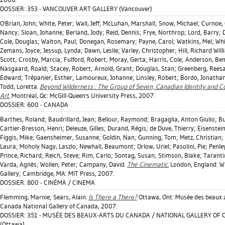
DOSSIER: 353 - VANCOUVER ART GALLERY (Vancouver)
O'Brian, John
;
White, Peter
;
Wall, Jeff
;
McLuhan, Marshall
;
Snow, Michael
;
Curnoe,
Nancy
;
Sloan, Johanne
;
Berland, Jody
;
Reid, Dennis
;
Frye, Northrop
;
Lord, Barry
;
Cole, Douglas
;
Walton, Paul
;
Donegan, Rosemary
;
Payne, Carol
;
Watkins, Mel
;
Whi
Zemans, Joyce
;
Jessup, Lynda
;
Dawn, Leslie
;
Varley, Christopher
;
Hill, Richard Wil
Scott
;
Crosby, Marcia
;
Fulford, Robert
;
Moray, Gerta
;
Harris, Cole
;
Anderson, Ben
Nasgaard, Roald
;
Stacey, Robert
;
Arnold, Grant
;
Douglas, Stan
;
Greenberg, Rees
Edward
;
Trépanier, Esther
;
Lamoureux, Johanne
;
Linsley, Robert
;
Bordo, Jonatha
Todd, Loretta
.
Beyond Wilderness : The Group of Seven, Canadian Identity and 
Art.
Montréal, Qc: McGill-Queen's University Press, 2007.
DOSSIER: 600 - CANADA
Barthes, Roland
;
Baudrillard, Jean
;
Bellour, Raymond
;
Bragaglia, Anton Giulio
;
Bu
Cartier-Bresson, Henri
;
Deleuze, Gilles
;
Durand, Régis
;
de Duve, Thierry
;
Eisenstein
Figgis, Mike
;
Gaensheimer, Susanne
;
Goldin, Nan
;
Gunning, Tom
;
Metz, Christian
;
Laura
;
Moholy Nagy, Laszlo
;
Newhall, Beaumont
;
Orlow, Uriel
;
Pasolini, Pie
;
Penle
Prince, Richard
;
Reich, Steve
;
Rim, Carlo
;
Sontag, Susan
;
Stimson, Blake
;
Taranti
Varda, Agnès
;
Wollen, Peter
;
Campany, David
.
The Cinematic.
London, England: W
Gallery; Cambridge, MA: MIT Press, 2007.
DOSSIER: 800 - CINÉMA / CINEMA
Flemming, Marnie
;
Sears, Alain
.
Is There a There?
Ottawa, Ont: Musée des beaux 
Canada National Gallery of Canada, 2007.
DOSSIER: 351 - MUSÉE DES BEAUX-ARTS DU CANADA / NATIONAL GALLERY OF
(Ottawa)