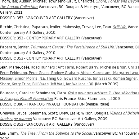
Thom, Ian
;
Audain, Michael
;
Townsend-Gault, Charlotte
.
Shore, Forest and Beyon
the Audain Collection.
Vancouver, BC: Douglas & McIntyre; Vancouver, BC: Vanco
Gallery, 2011.
DOSSIER: 353 - VANCOUVER ART GALLERY (Vancouver)
Ritchie, Christina
;
Papararo, Jenifer
;
Mahovsky, Trevor
;
Lee, Evan
.
Still Life.
Vancou
Contemporary Art Gallery, 2010.
DOSSIER: 353 - CONTEMPORARY ART GALLERY (Vancouver)
Papararo, Jenifer
.
Triumphant Carrot : The Persisitence of Still Life.
Vancouver, B
Contemporary Art Gallery, 2010.
DOSSIER: 353 - CONTEMPORARY ART GALLERY (Vancouver)
Jean, Marie-Josée
.
Road Runners : Ant Farm, Robert Barry, Michel de Broin, Chris
Peter Feldmann, Peter Gnass, Rodney Graham, Abbas Kiarostami, Margaret Lawt
Massey, Simon Morris, N.E. Thing Co., Edward Ruscha, Jon Sasaki, Roman Signer,
Shore, Kerry Tribe, Bill Vazan, Jeff Wall, Ian Wallace. : 30
. (March 2009).
Bourgeois, Caroline
;
Schulmann, Clara
.
Qui a peur des artistes ? : Une sélection
la François Pinault Foundation.
Paris France: Skira Flammarion, 2009.
DOSSIER: 390 - FRANÇOIS PINAULT FOUNDATION (Venise, Italie)
Grenville, Bruce
;
Steedman, Scott
;
Drew, Leslie
;
Wilson, Douglas
.
Visions of Britis
landscape manuel.
Vancouver BC: Vancouver Art Gallery, 2009.
DOSSIER: 353 - VANCOUVER ART GALLERY (Vancouver)
Lee, Emmy
.
The Tree : From the Sublime to the Social.
Vancouver BC: Vancouver A
2008.