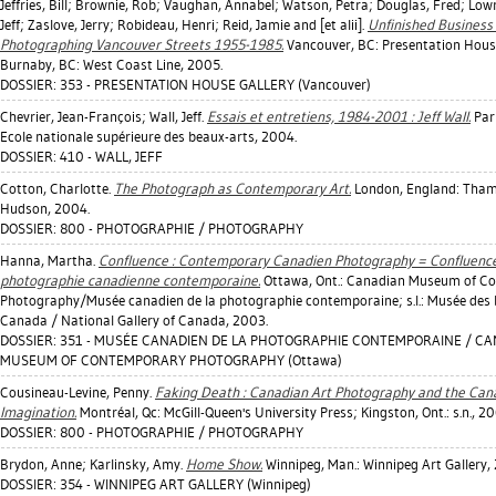
Jeffries, Bill
;
Brownie, Rob
;
Vaughan, Annabel
;
Watson, Petra
;
Douglas, Fred
;
Lowr
Jeff
;
Zaslove, Jerry
;
Robideau, Henri
;
Reid, Jamie
and [et alii].
Unfinished Business 
Photographing Vancouver Streets 1955-1985.
Vancouver, BC: Presentation House
Burnaby, BC: West Coast Line, 2005.
DOSSIER: 353 - PRESENTATION HOUSE GALLERY (Vancouver)
Chevrier, Jean-François
;
Wall, Jeff
.
Essais et entretiens, 1984-2001 : Jeff Wall.
Pari
Ecole nationale supérieure des beaux-arts, 2004.
DOSSIER: 410 - WALL, JEFF
Cotton, Charlotte
.
The Photograph as Contemporary Art.
London, England: Tha
Hudson, 2004.
DOSSIER: 800 - PHOTOGRAPHIE / PHOTOGRAPHY
Hanna, Martha
.
Confluence : Contemporary Canadien Photography = Confluence
photographie canadienne contemporaine.
Ottawa, Ont.: Canadian Museum of C
Photography/Musée canadien de la photographie contemporaine; s.l.: Musée des 
Canada / National Gallery of Canada, 2003.
DOSSIER: 351 - MUSÉE CANADIEN DE LA PHOTOGRAPHIE CONTEMPORAINE / C
MUSEUM OF CONTEMPORARY PHOTOGRAPHY (Ottawa)
Cousineau-Levine, Penny
.
Faking Death : Canadian Art Photography and the Can
Imagination.
Montréal, Qc: McGill-Queen's University Press; Kingston, Ont.: s.n., 20
DOSSIER: 800 - PHOTOGRAPHIE / PHOTOGRAPHY
Brydon, Anne
;
Karlinsky, Amy
.
Home Show.
Winnipeg, Man.: Winnipeg Art Gallery,
DOSSIER: 354 - WINNIPEG ART GALLERY (Winnipeg)