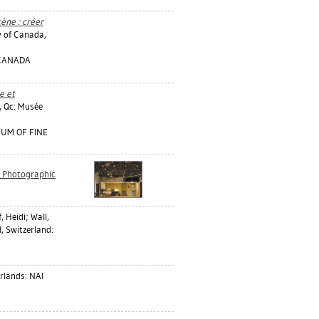
ène : créer
y of Canada,
 CANADA
e et
 Qc: Musée
EUM OF FINE
 Photographic
, Heidi
;
Wall,
, Switzerland:
lands: NAI