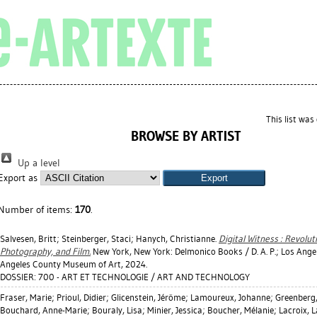
This list wa
BROWSE BY ARTIST
Up a level
Export as
Number of items:
170
.
Salvesen, Britt
;
Steinberger, Staci
;
Hanych, Christianne
.
Digital Witness : Revolut
Photography, and Film.
New York, New York: Delmonico Books / D. A. P.; Los Angel
Angeles County Museum of Art, 2024.
DOSSIER: 700 - ART ET TECHNOLOGIE / ART AND TECHNOLOGY
Fraser, Marie
;
Prioul, Didier
;
Glicenstein, Jérôme
;
Lamoureux, Johanne
;
Greenberg
Bouchard, Anne-Marie
;
Bouraly, Lisa
;
Minier, Jessica
;
Boucher, Mélanie
;
Lacroix, L