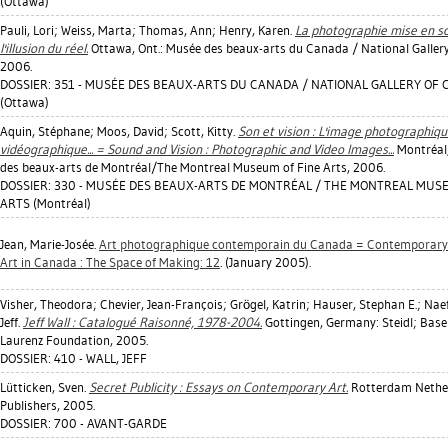
(Ottawa)
Pauli, Lori
;
Weiss, Marta
;
Thomas, Ann
;
Henry, Karen
.
La photographie mise en sc
l'illusion du réel.
Ottawa, Ont.: Musée des beaux-arts du Canada / National Galler
2006.
DOSSIER: 351 - MUSÉE DES BEAUX-ARTS DU CANADA / NATIONAL GALLERY OF
(Ottawa)
Aquin, Stéphane
;
Moos, David
;
Scott, Kitty
.
Son et vision : L'image photographiqu
vidéographique... = Sound and Vision : Photographic and Video Images...
Montréal,
des beaux-arts de Montréal/The Montreal Museum of Fine Arts, 2006.
DOSSIER: 330 - MUSÉE DES BEAUX-ARTS DE MONTRÉAL / THE MONTREAL MUS
ARTS (Montréal)
Jean, Marie-Josée
.
Art photographique contemporain du Canada = Contemporary
Art in Canada : The Space of Making: 12
. (January 2005).
Visher, Theodora
;
Chevier, Jean-François
;
Grögel, Katrin
;
Hauser, Stephan E.
;
Naef
Jeff
.
Jeff Wall : Catalogué Raisonné, 1978-2004.
Gottingen, Germany: Steidl; Basel
Laurenz Foundation, 2005.
DOSSIER: 410 - WALL, JEFF
Lütticken, Sven
.
Secret Publicity : Essays on Contemporary Art.
Rotterdam Nether
Publishers, 2005.
DOSSIER: 700 - AVANT-GARDE