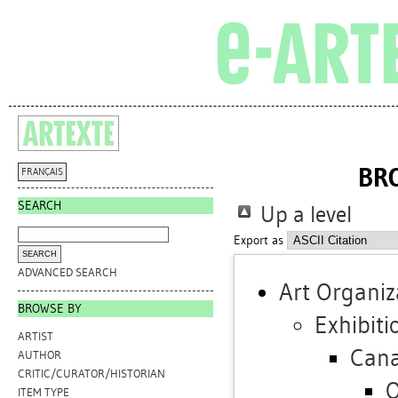
BR
FRANÇAIS
SEARCH
Up a level
Export as
ADVANCED SEARCH
Art Organiz
BROWSE BY
Exhibiti
ARTIST
Can
AUTHOR
CRITIC/CURATOR/HISTORIAN
O
ITEM TYPE