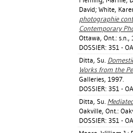
Fleming, Marnie
;
D
David
;
White, Kare
photographie cont
Contemporary Pho
Ottawa, Ont.: s.n.,
DOSSIER: 351 - OA
Ditta, Su
.
Domestic
Works from the Pe
Galleries, 1997.
DOSSIER: 351 - OA
Ditta, Su
.
Mediated
Oakville, Ont.: Oak
DOSSIER: 351 - OA