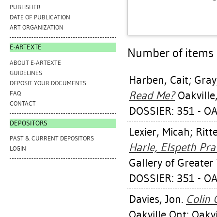
PUBLISHER
DATE OF PUBLICATION
ART ORGANIZATION
E-ARTEXTE
Number of items a
ABOUT E-ARTEXTE
GUIDELINES
Harben, Cait
;
Gray
DEPOSIT YOUR DOCUMENTS
Read Me?
Oakville,
FAQ
CONTACT
DOSSIER: 351 - OA
DEPOSITORS
Lexier, Micah
;
Ritt
PAST & CURRENT DEPOSITORS
Harle, Elspeth Prat
LOGIN
Gallery of Greater 
DOSSIER: 351 - OA
Davies, Jon
.
Colin 
Oakville Ont: Oakvi