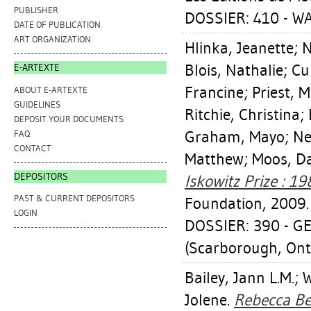
PUBLISHER
DOSSIER: 410 - W
DATE OF PUBLICATION
ART ORGANIZATION
Hlinka, Jeanette
;
N
Blois, Nathalie
;
Cu
E-ARTEXTE
Francine
;
Priest, 
ABOUT E-ARTEXTE
GUIDELINES
Ritchie, Christina
;
DEPOSIT YOUR DOCUMENTS
Graham, Mayo
;
Ne
FAQ
CONTACT
Matthew
;
Moos, D
DEPOSITORS
Iskowitz Prize : 1
PAST & CURRENT DEPOSITORS
Foundation, 2009.
LOGIN
DOSSIER: 390 - 
(Scarborough, Ont.
Bailey, Jann L.M.
;
W
Jolene
.
Rebecca Be