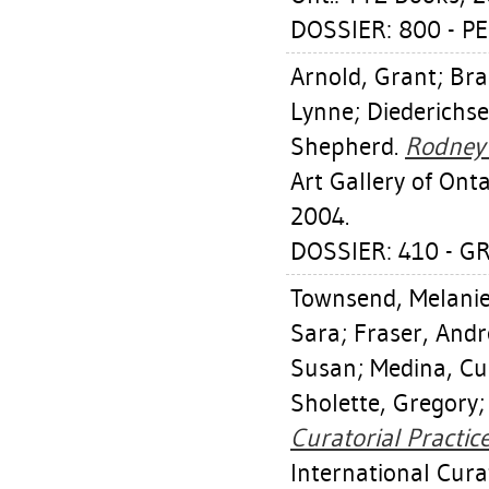
DOSSIER: 800 - 
Arnold, Grant
;
Bra
Lynne
;
Diederichse
Shepherd
.
Rodney 
Art Gallery of Ont
2004.
DOSSIER: 410 - 
Townsend, Melani
Sara
;
Fraser, And
Susan
;
Medina, C
Sholette, Gregory
Curatorial Practice
International Curato