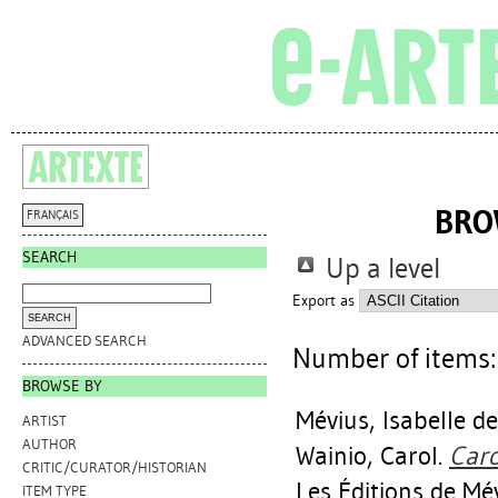
BRO
FRANÇAIS
SEARCH
Up a level
Export as
ADVANCED SEARCH
Number of items
BROWSE BY
Mévius, Isabelle de
ARTIST
AUTHOR
Wainio, Carol
.
Caro
CRITIC/CURATOR/HISTORIAN
Les Éditions de Mé
ITEM TYPE