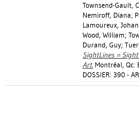
Townsend-Gault, C
Nemiroff, Diana
;
P
Lamoureux, Joha
Wood, William
;
Tow
Durand, Guy
;
Tuer
SightLines = Sigh
Art.
Montréal, Qc: É
DOSSIER: 390 - AR