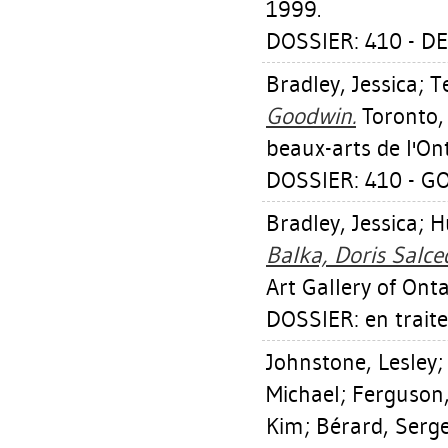
1999.
DOSSIER: 410 - D
Bradley, Jessica
;
T
Goodwin.
Toronto, 
beaux-arts de l'On
DOSSIER: 410 - G
Bradley, Jessica
;
H
Balka, Doris Salce
Art Gallery of Onta
DOSSIER: en trait
Johnstone, Lesley
Michael
;
Ferguson,
Kim
;
Bérard, Serg