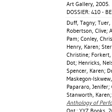
Art Gallery, 2005.
DOSSIER: 410 - 
Duff, Tagny
;
Tuer,
Robertson, Clive
;
A
Pam
;
Conley, Chris
Henry, Karen
;
Ste
Christine
;
Forkert,
Dot
;
Henricks, Nel
Spencer, Karen
;
D
Maskegon-Iskwew,
Papararo, Jenifer
;
Stanworth, Karen
Anthology of Per
Ont.: YYZ Books, 2