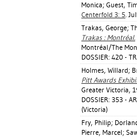
Monica
;
Guest, Ti
Centerfold 3: 5
. Ju
Trakas, George
;
T
Trakas : Montréal.
Montréal/The Mont
DOSSIER: 420 - T
Holmes, Willard
;
B
Pitt Awards Exhibi
Greater Victoria, 
DOSSIER: 353 - A
(Victoria)
Fry, Philip
;
Dorland
Pierre, Marcel
;
Saw