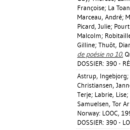
Françoise
;
La Toan
Marceau, André
;
M
Picard, Julie
;
Pourt
Malcolm
;
Robitaill
Gilline
;
Thuôt, Dia
de poésie no 10.
Qu
DOSSIER: 390 - RÉ
Astrup, Ingebjorg
Christiansen, Jan
Terje
;
Labrie, Lise
;
Samuelsen, Tor A
Norway: LOOC, 19
DOSSIER: 390 - L