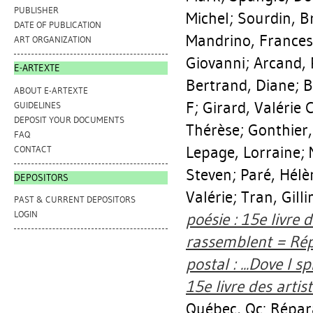
PUBLISHER
Michel
;
Sourdin, B
DATE OF PUBLICATION
Mandrino, France
ART ORGANIZATION
Giovanni
;
Arcand, 
E-ARTEXTE
Bertrand, Diane
;
B
ABOUT E-ARTEXTE
F
;
Girard, Valérie
GUIDELINES
DEPOSIT YOUR DOCUMENTS
Thérèse
;
Gonthier,
FAQ
Lepage, Lorraine
;
CONTACT
Steven
;
Paré, Hélè
DEPOSITORS
Valérie
;
Tran, Gilli
PAST & CURRENT DEPOSITORS
LOGIN
poésie : 15e livre d
rassemblent = Répa
postal : ...Dove I 
15e livre des artis
Québec, Qc: Répara