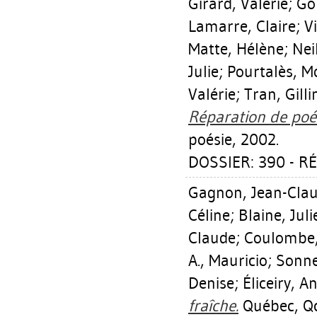
Girard, Valérie
;
Go
Lamarre, Claire
;
V
Matte, Hélène
;
Nei
Julie
;
Pourtalès, M
Valérie
;
Tran, Gilli
Réparation de poés
poésie, 2002.
DOSSIER: 390 - RÉ
Gagnon, Jean-Cla
Céline
;
Blaine, Juli
Claude
;
Coulombe,
A., Mauricio
;
Sonne
Denise
;
Éliceiry, A
fraîche.
Québec, Qc