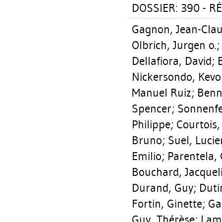
DOSSIER: 390 - RÉ
Gagnon, Jean-Cla
Olbrich, Jurgen o.
Dellafiora, David
;
Nickersondo, Kev
Manuel Ruiz
;
Benne
Spencer
;
Sonnenfe
Philippe
;
Courtois,
Bruno
;
Suel, Lucie
Emilio
;
Parentela, 
Bouchard, Jacquel
Durand, Guy
;
Duti
Fortin, Ginette
;
Ga
Guy, Thérèse
;
Lama