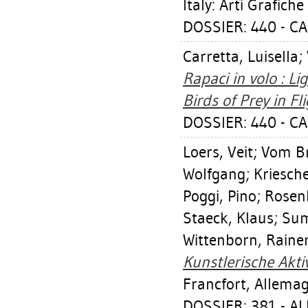
Italy: Arti Grafich
DOSSIER: 440 - C
Carretta, Luisella
;
Rapaci in volo : Li
Birds of Prey in Fli
DOSSIER: 440 - C
Loers, Veit
;
Vom Br
Wolfgang
;
Kriesch
Poggi, Pino
;
Rosenb
Staeck, Klaus
;
Sum
Wittenborn, Raine
Kunstlerische Akti
Francfort, Allema
DOSSIER: 381 - 