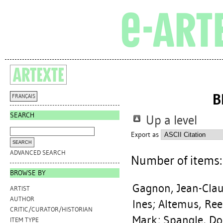
B
FRANÇAIS
SEARCH
Up a level
Export as
ADVANCED SEARCH
Number of items
BROWSE BY
Gagnon, Jean-Cla
ARTIST
AUTHOR
Ines
;
Altemus, Re
CRITIC/CURATOR/HISTORIAN
Mark
;
Spangle, Do
ITEM TYPE