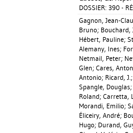
DOSSIER: 390 - RÉ
Gagnon, Jean-Cla
Bruno
;
Bouchard, 
Hébert, Pauline
;
S
Alemany, Ines
;
For
Netmail, Peter
;
Ne
Glen
;
Cares, Anton
Antonio
;
Ricard, J.
Spangle, Douglas
Roland
;
Carretta, 
Morandi, Emilio
;
S
Éliceiry, André
;
Bou
Hugo
;
Durand, Guy